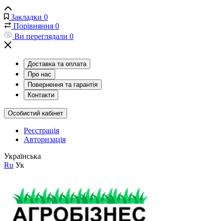
Закладки
0
Порівняння
0
Ви переглядали
0
Доставка та оплата
Про нас
Повернення та гарантія
Контакти
Особистий кабінет
Реєстрація
Авторизація
Українська
Ru
Ук