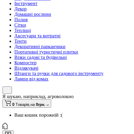
Інструмент
Декор
Домашні рослини
Полив
Сітки
Теплиці
Аксесуари та витратні
Тенти
Декоративні парканчики
Портативні туристичні плитки
Візки садові та будівельні
Компостер
Відлякувачі
Штанги та ручки для садового інструменту
Лампи від комах
Я шукаю, наприклад,
агроволокно
0
Tоварів,
на
0грн.
Ваш кошик порожній :(