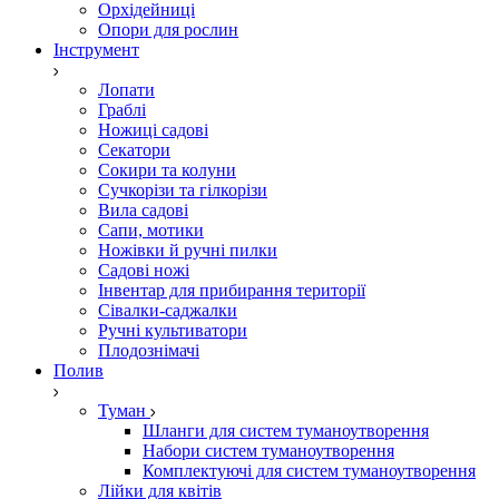
Орхідейниці
Опори для рослин
Інструмент
Лопати
Граблі
Ножиці садові
Секатори
Сокири та колуни
Сучкорізи та гілкорізи
Вила садові
Сапи, мотики
Ножівки й ручні пилки
Садові ножі
Інвентар для прибирання території
Сівалки-саджалки
Ручні культиватори
Плодознімачі
Полив
Туман
Шланги для систем туманоутворення
Набори систем туманоутворення
Комплектуючі для систем туманоутворення
Лійки для квітів