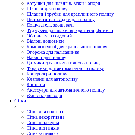
Котушки для шлангів, візки і опори
Шланги для поливу
Шланги і трубки для краплинного поливу
Пістолети та насадки для поливу
Дощувателі, зрошувачі
З'єднувачі для шлангів, адаптери, фітинги
Обприскувач садовий
Віялові дощовики
Комплектуючі для крапельного поливу
Огорожа для палісадника
Набори для поливу
Датчики для автоматичного поливу
Форсунки для автоматичного поливу
Контролери поливу
Клапани для автополиву
Каністри
Аксесуари для автоматичного поливу
Ємність для води
Сітки
Сітка для вольєра
Сітка декоративна
Сітка шпалерна
Сітка від птахів
Сітка затіняюча