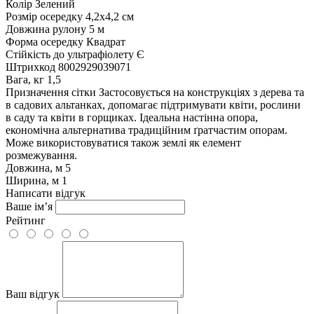
Колір
Зелений
Розмір осередку
4,2x4,2 см
Довжина рулону
5 м
Форма осередку
Квадрат
Стійкість до ультрафіолету
Є
Штрихкод
8002929039071
Вага, кг
1,5
Призначення сітки
Застосовується на конструкціях з дерева та
в садових альтанках, допомагає підтримувати квіти, рослини
в саду та квіти в горщиках. Ідеальна настінна опора,
економічна альтернатива традиційним ґратчастим опорам.
Може використовуватися також землі як елемент
розмежування.
Довжина, м
5
Ширина, м
1
Написати відгук
Ваше ім’я
Рейтинг
Ваш відгук