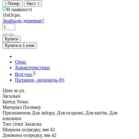
Попер.
Наст.
В наявності
1043грн.
Знайшли дешевше?
Купити
Купити в 1 клик
Опис
Характеристики
0
Відгуки
Питання - відповідь (0)
Ціна за уп.
Загальні
Бренд
Tenax
Матеріал
Полімер
Призначення
Для забору, Для огорожі, Для квітів, Для
альтанки
Тип сітки
Захисна
Ширина осередку, мм
42
Довжина осередку, мм
42