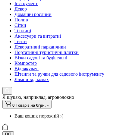
Інструмент
Декор
Домашні рослини
Полив
Сітки
Теплиці
Аксесуари та витратні
Тенти
Декоративні парканчики
Портативні туристичні плитки
Візки садові та будівельні
Компостер
Відлякувачі
Штанги та ручки для садового інструменту
Лампи від комах
Я шукаю, наприклад,
агроволокно
0
Tоварів,
на
0грн.
Ваш кошик порожній :(