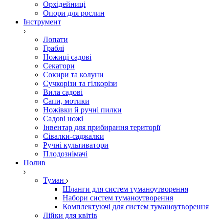
Орхідейниці
Опори для рослин
Інструмент
Лопати
Граблі
Ножиці садові
Секатори
Сокири та колуни
Сучкорізи та гілкорізи
Вила садові
Сапи, мотики
Ножівки й ручні пилки
Садові ножі
Інвентар для прибирання території
Сівалки-саджалки
Ручні культиватори
Плодознімачі
Полив
Туман
Шланги для систем туманоутворення
Набори систем туманоутворення
Комплектуючі для систем туманоутворення
Лійки для квітів