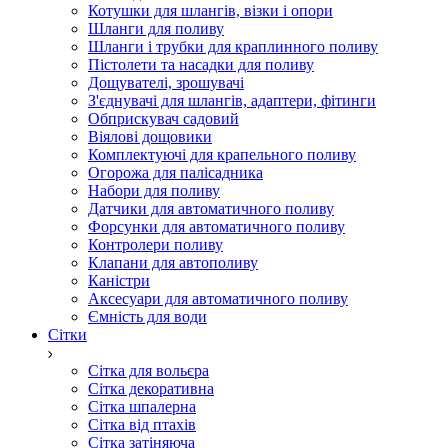
Котушки для шлангів, візки і опори
Шланги для поливу
Шланги і трубки для краплинного поливу
Пістолети та насадки для поливу
Дощувателі, зрошувачі
З'єднувачі для шлангів, адаптери, фітинги
Обприскувач садовий
Віялові дощовики
Комплектуючі для крапельного поливу
Огорожа для палісадника
Набори для поливу
Датчики для автоматичного поливу
Форсунки для автоматичного поливу
Контролери поливу
Клапани для автополиву
Каністри
Аксесуари для автоматичного поливу
Ємність для води
Сітки
Сітка для вольєра
Сітка декоративна
Сітка шпалерна
Сітка від птахів
Сітка затіняюча