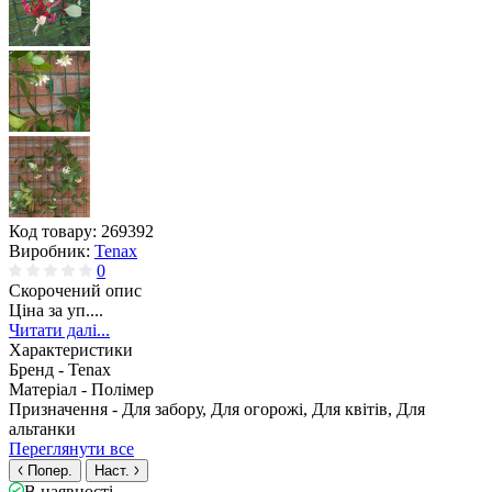
Код товару:
269392
Виробник:
Tenax
0
Скорочений опис
Ціна за уп....
Читати далі...
Характеристики
Бренд -
Tenax
Матеріал -
Полімер
Призначення -
Для забору, Для огорожі, Для квітів, Для
альтанки
Переглянути все
Попер.
Наст.
В наявності