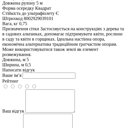
Довжина рулону
5 м
Форма осередку
Квадрат
Стійкість до ультрафіолету
Є
Штрихкод
8002929039101
Вага, кг
0,75
Призначення сітки
Застосовується на конструкціях з дерева та
в садових альтанках, допомагає підтримувати квіти, рослини
в саду та квіти в горщиках. Ідеальна настінна опора,
економічна альтернатива традиційним ґратчастим опорам.
Може використовуватися також землі як елемент
розмежування.
Довжина, м
5
Ширина, м
0,5
Написати відгук
Ваше ім’я
Рейтинг
Ваш відгук