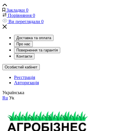
Закладки
0
Порівняння
0
Ви переглядали
0
Доставка та оплата
Про нас
Повернення та гарантія
Контакти
Особистий кабінет
Реєстрація
Авторизація
Українська
Ru
Ук