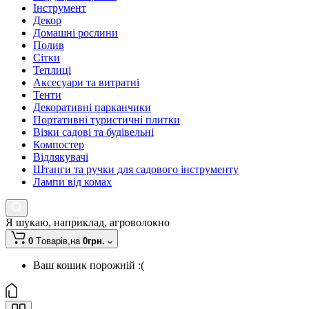
Інструмент
Декор
Домашні рослини
Полив
Сітки
Теплиці
Аксесуари та витратні
Тенти
Декоративні парканчики
Портативні туристичні плитки
Візки садові та будівельні
Компостер
Відлякувачі
Штанги та ручки для садового інструменту
Лампи від комах
Я шукаю, наприклад,
агроволокно
0
Tоварів,
на
0грн.
Ваш кошик порожній :(