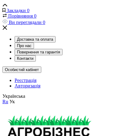
Закладки
0
Порівняння
0
Ви переглядали
0
Доставка та оплата
Про нас
Повернення та гарантія
Контакти
Особистий кабінет
Реєстрація
Авторизація
Українська
Ru
Ук