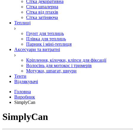
Сітка декоративна
Сітка шпалерна
Сітка від птахів
Сітка затіняюча
Теплиці
Грунт для теплиць
Плівка для теплиць
Парник і міні-теплиця
Аксесуари та витратні
Кріплення, кілочки, кліпси для фіксації
Волосінь для мотокос і тримерів
Мотузки, шпагат, шнури
Тенти
Відлякувачі
Головна
Виробник
SimplyCan
SimplyCan