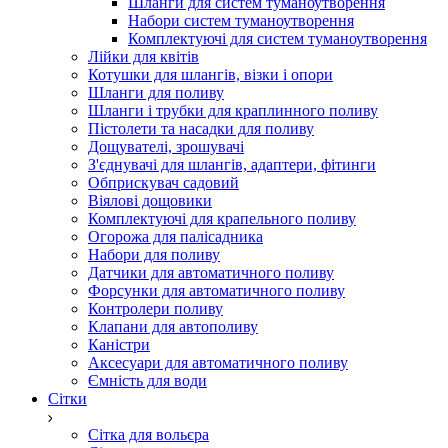
Шланги для систем туманоутворення
Набори систем туманоутворення
Комплектуючі для систем туманоутворення
Лійки для квітів
Котушки для шлангів, візки і опори
Шланги для поливу
Шланги і трубки для краплинного поливу
Пістолети та насадки для поливу
Дощувателі, зрошувачі
З'єднувачі для шлангів, адаптери, фітинги
Обприскувач садовий
Віялові дощовики
Комплектуючі для крапельного поливу
Огорожа для палісадника
Набори для поливу
Датчики для автоматичного поливу
Форсунки для автоматичного поливу
Контролери поливу
Клапани для автополиву
Каністри
Аксесуари для автоматичного поливу
Ємність для води
Сітки
Сітка для вольєра