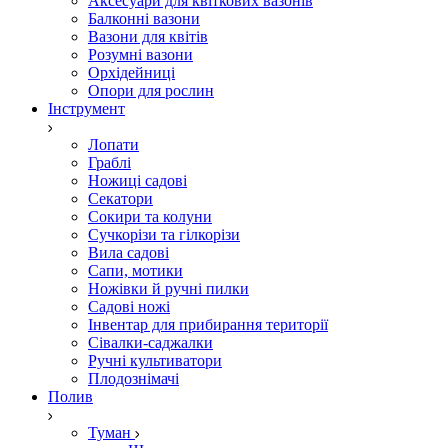
Аксесуари для квіткових вазонів
Балконні вазони
Вазони для квітів
Розумні вазони
Орхідейниці
Опори для рослин
Інструмент
Лопати
Граблі
Ножиці садові
Секатори
Сокири та колуни
Сучкорізи та гілкорізи
Вила садові
Сапи, мотики
Ножівки й ручні пилки
Садові ножі
Інвентар для прибирання території
Сівалки-саджалки
Ручні культиватори
Плодознімачі
Полив
Туман