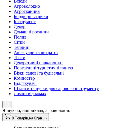
Всюди
Агроволокно
Агротканина
Бордюрні стрічки
Інструмент
Декор
Домашні рослини
Полив
Сітки
Теплиці
Аксесуари та витратні
Тенти
Декоративні парканчики
Портативні туристичні плитки
Візки садові та будівельні
Компостер
Відлякувачі
Штанги та ручки для садового інструменту
Лампи від комах
Я шукаю, наприклад,
агроволокно
0
Tоварів,
на
0грн.