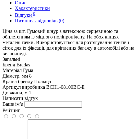
Опис
Характеристики
0
Відгуки
Питання - відповідь (0)
Ціна за шт. Гумовий шнур з латексною серцевиною та
обплетенням із міцного поліпропілену. На обох кінцях
металеві гачки. Використовується для розтягування тентів і
сіток для їх фіксації, для кріплення багажу в автомобілі або на
велосипеді.
Загальні
Бренд
Bradas
Матеріал
Гума
Діаметр, мм
8
Країна бренду
Польща
Артикул виробника
BCH1-08100BC-E
Довжина, м
1
Написати відгук
Ваше ім’я
Рейтинг