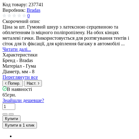
Код товару:
237741
Виробник:
Bradas
0
Скорочений опис
Ціна за шт. Гумовий шнур з латексною серцевиною та
обплетенням із міцного поліпропілену. На обох кінцях
металеві гачки. Використовується для розтягування тентів і
сіток для їх фіксації, для кріплення багажу в автомобілі ...
Читати далі...
Характеристики
Бренд -
Bradas
Матеріал -
Гума
Діаметр, мм -
8
Переглянути все
Попер.
Наст.
В наявності
65грн.
Знайшли дешевше?
Купити
Купити в 1 клик