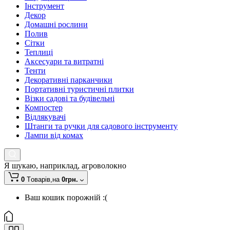
Інструмент
Декор
Домашні рослини
Полив
Сітки
Теплиці
Аксесуари та витратні
Тенти
Декоративні парканчики
Портативні туристичні плитки
Візки садові та будівельні
Компостер
Відлякувачі
Штанги та ручки для садового інструменту
Лампи від комах
Я шукаю, наприклад,
агроволокно
0
Tоварів,
на
0грн.
Ваш кошик порожній :(