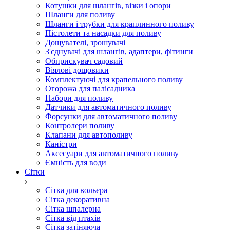
Котушки для шлангів, візки і опори
Шланги для поливу
Шланги і трубки для краплинного поливу
Пістолети та насадки для поливу
Дощувателі, зрошувачі
З'єднувачі для шлангів, адаптери, фітинги
Обприскувач садовий
Віялові дощовики
Комплектуючі для крапельного поливу
Огорожа для палісадника
Набори для поливу
Датчики для автоматичного поливу
Форсунки для автоматичного поливу
Контролери поливу
Клапани для автополиву
Каністри
Аксесуари для автоматичного поливу
Ємність для води
Сітки
Сітка для вольєра
Сітка декоративна
Сітка шпалерна
Сітка від птахів
Сітка затіняюча