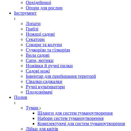
Орхідейниці
Опори для рослин
Інструмент
Лопати
Граблі
Ножиці садові
Секатори
Сокири та колуни
Сучкорізи та гілкорізи
Вила садові
Сапи, мотики
Ножівки й ручні пилки
Садові ножі
Інвентар для прибирання території
Сівалки-саджалки
Ручні культиватори
Плодознімачі
Полив
Туман
Шланги для систем туманоутворення
Набори систем туманоутворення
Комплектуючі для систем туманоутворення
Лійки для квітів