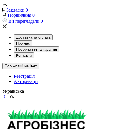
Закладки
0
Порівняння
0
Ви переглядали
0
Доставка та оплата
Про нас
Повернення та гарантія
Контакти
Особистий кабінет
Реєстрація
Авторизація
Українська
Ru
Ук