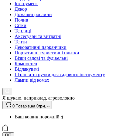
Інструмент
Декор
Домашні рослини
Полив
Сітки
Теплиці
Аксесуари та витратні
Тенти
Декоративні парканчики
Портативні туристичні плитки
Візки садові та будівельні
Компостер
Відлякувачі
Штанги та ручки для садового інструменту
Лампи від комах
Я шукаю, наприклад,
агроволокно
0
Tоварів,
на
0грн.
Ваш кошик порожній :(