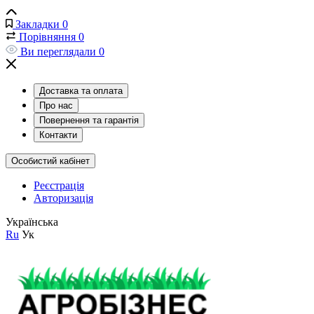
Закладки
0
Порівняння
0
Ви переглядали
0
Доставка та оплата
Про нас
Повернення та гарантія
Контакти
Особистий кабінет
Реєстрація
Авторизація
Українська
Ru
Ук