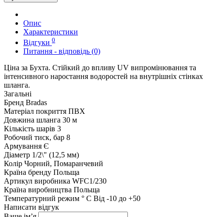
Опис
Характеристики
0
Відгуки
Питання - відповідь (0)
Ціна за Бухта. Стійкий до впливу UV випромінювання та
інтенсивного наростання водоростей на внутрішніх стінках
шланга.
Загальні
Бренд
Bradas
Матеріал покриття
ПВХ
Довжина шланга
30 м
Кількість шарів
3
Робочий тиск, бар
8
Армування
Є
Діаметр
1/2\" (12,5 мм)
Колір
Чорний, Помаранчевий
Країна бренду
Польща
Артикул виробника
WFC1/230
Країна виробництва
Польща
Температурний режим ° C
Від -10 до +50
Написати відгук
Ваше ім’я