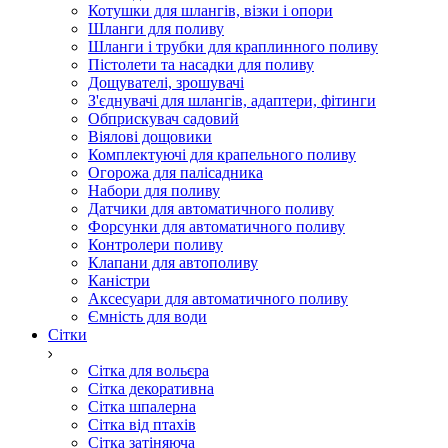
Котушки для шлангів, візки і опори
Шланги для поливу
Шланги і трубки для краплинного поливу
Пістолети та насадки для поливу
Дощувателі, зрошувачі
З'єднувачі для шлангів, адаптери, фітинги
Обприскувач садовий
Віялові дощовики
Комплектуючі для крапельного поливу
Огорожа для палісадника
Набори для поливу
Датчики для автоматичного поливу
Форсунки для автоматичного поливу
Контролери поливу
Клапани для автополиву
Каністри
Аксесуари для автоматичного поливу
Ємність для води
Сітки
Сітка для вольєра
Сітка декоративна
Сітка шпалерна
Сітка від птахів
Сітка затіняюча