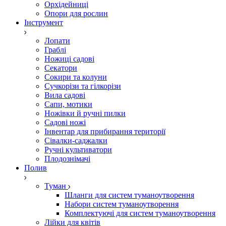
Орхідейниці
Опори для рослин
Інструмент
Лопати
Граблі
Ножиці садові
Секатори
Сокири та колуни
Сучкорізи та гілкорізи
Вила садові
Сапи, мотики
Ножівки й ручні пилки
Садові ножі
Інвентар для прибирання території
Сівалки-саджалки
Ручні культиватори
Плодознімачі
Полив
Туман
Шланги для систем туманоутворення
Набори систем туманоутворення
Комплектуючі для систем туманоутворення
Лійки для квітів