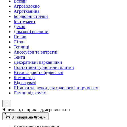
Всюди
Агроволокно
Агротканина
Бордюрні стрічки
Інструмент
Декор
Домашні рослини
Полив
Сітки
Теплиці
Аксесуари та витратні
Тенти
Декоративні парканчики
Портативні туристичні плитки
Візки садові та будівельні
Компостер
Відлякувачі
Штанги та ручки для садового інструменту
Лампи від комах
Я шукаю, наприклад,
агроволокно
0
Tоварів,
на
0грн.