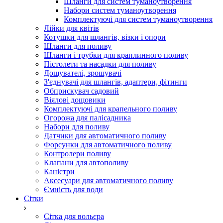
Шланги для систем туманоутворення
Набори систем туманоутворення
Комплектуючі для систем туманоутворення
Лійки для квітів
Котушки для шлангів, візки і опори
Шланги для поливу
Шланги і трубки для краплинного поливу
Пістолети та насадки для поливу
Дощувателі, зрошувачі
З'єднувачі для шлангів, адаптери, фітинги
Обприскувач садовий
Віялові дощовики
Комплектуючі для крапельного поливу
Огорожа для палісадника
Набори для поливу
Датчики для автоматичного поливу
Форсунки для автоматичного поливу
Контролери поливу
Клапани для автополиву
Каністри
Аксесуари для автоматичного поливу
Ємність для води
Сітки
Сітка для вольєра