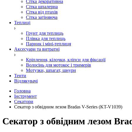
Сітка декоративна
Сітка шпалерна
Сітка від птахів
Сітка затіняюча
Теплиці
Грунт для теплиць
Плівка для теплиць
Парник і міні-теплиця
Аксесуари та витратні
Кріплення, кілочки, кліпси для фіксації
Волосінь для мотокос і тримерів
Мотузки, шпагат, шнури
Тенти
Відлякувачі
Головна
Інструмент
Секатори
Секатор з обвідним лезом Bradas V-Series (KT-V1039)
Секатор з обвідним лезом Brad