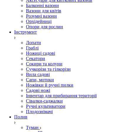
Аксесуари для квіткових вазонів
Балконні вазони
Вазони для квітів
Розумні вазони
Орхідейниці
Опори для рослин
Інструмент
Лопати
Граблі
Ножиці садові
Секатори
Сокири та колуни
Сучкорізи та гілкорізи
Вила садові
Сапи, мотики
Ножівки й ручні пилки
Садові ножі
Інвентар для прибирання території
Сівалки-саджалки
Ручні культиватори
Плодознімачі
Полив
Туман