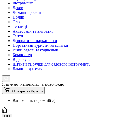
Інструмент
Декор
Домашні рослини
Полив
Сітки
Теплиці
Аксесуари та витратні
Тенти
Декоративні парканчики
Портативні туристичні плитки
Візки садові та будівельні
Компостер
Відлякувачі
Штанги та ручки для садового інструменту
Лампи від комах
Я шукаю, наприклад,
агроволокно
0
Tоварів,
на
0грн.
Ваш кошик порожній :(