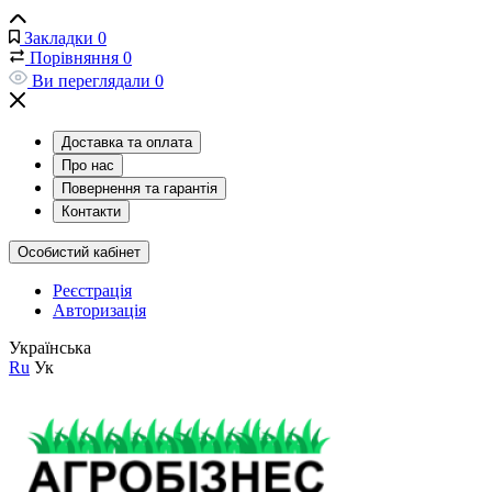
Закладки
0
Порівняння
0
Ви переглядали
0
Доставка та оплата
Про нас
Повернення та гарантія
Контакти
Особистий кабінет
Реєстрація
Авторизація
Українська
Ru
Ук