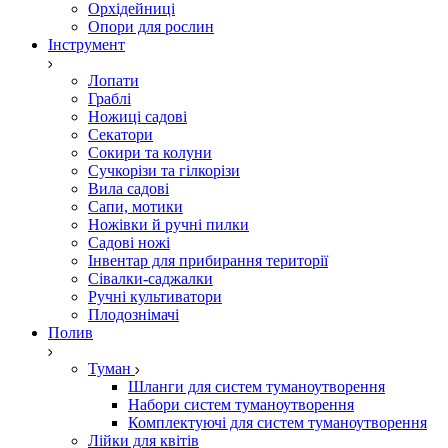
Орхідейниці
Опори для рослин
Інструмент
Лопати
Граблі
Ножиці садові
Секатори
Сокири та колуни
Сучкорізи та гілкорізи
Вила садові
Сапи, мотики
Ножівки й ручні пилки
Садові ножі
Інвентар для прибирання території
Сівалки-саджалки
Ручні культиватори
Плодознімачі
Полив
Туман
Шланги для систем туманоутворення
Набори систем туманоутворення
Комплектуючі для систем туманоутворення
Лійки для квітів