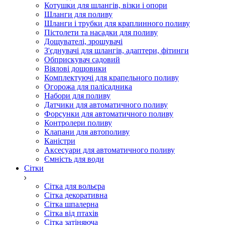
Котушки для шлангів, візки і опори
Шланги для поливу
Шланги і трубки для краплинного поливу
Пістолети та насадки для поливу
Дощувателі, зрошувачі
З'єднувачі для шлангів, адаптери, фітинги
Обприскувач садовий
Віялові дощовики
Комплектуючі для крапельного поливу
Огорожа для палісадника
Набори для поливу
Датчики для автоматичного поливу
Форсунки для автоматичного поливу
Контролери поливу
Клапани для автополиву
Каністри
Аксесуари для автоматичного поливу
Ємність для води
Сітки
Сітка для вольєра
Сітка декоративна
Сітка шпалерна
Сітка від птахів
Сітка затіняюча