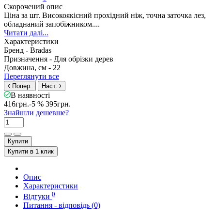
Скорочений опис
Ціна за шт. Високоякісний прохідний ніж, точна заточка лез,
обладнаний запобіжником....
Читати далі...
Характеристики
Бренд -
Bradas
Призначення -
Для обрізки дерев
Довжина, см -
22
Переглянути все
Попер.
Наст.
В наявності
416грн.
-5 %
395грн.
Знайшли дешевше?
Купити
Купити в 1 клик
Опис
Характеристики
0
Відгуки
Питання - відповідь (0)