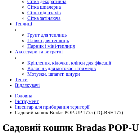
Сітка декоративна
Сітка шпалерна
Сітка від птахів
Сітка затіняюча
Теплиці
Грунт для теплиць
Плівка для теплиць
Парник і міні-теплиця
Аксесуари та витратні
Кріплення, кілочки, кліпси для фіксації
Волосінь для мотокос і тримерів
Мотузки, шпагат, шнури
Тенти
Відлякувачі
Головна
Інструмент
Інвентар для прибирання території
Садовий кошик Bradas POP-UP 175л (TQ-BSH175)
Садовий кошик Bradas POP-U