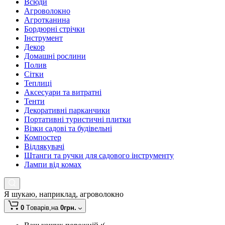
Всюди
Агроволокно
Агротканина
Бордюрні стрічки
Інструмент
Декор
Домашні рослини
Полив
Сітки
Теплиці
Аксесуари та витратні
Тенти
Декоративні парканчики
Портативні туристичні плитки
Візки садові та будівельні
Компостер
Відлякувачі
Штанги та ручки для садового інструменту
Лампи від комах
Я шукаю, наприклад,
агроволокно
0
Tоварів,
на
0грн.