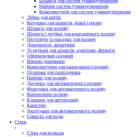
Шланги для систем туманоутворення
Набори систем туманоутворення
Комплектуючі для систем туманоутворення
Лійки для квітів
Котушки для шлангів, візки і опори
Шланги для поливу
Шланги і трубки для краплинного поливу
Пістолети та насадки для поливу
Дощувателі, зрошувачі
З'єднувачі для шлангів, адаптери, фітинги
Обприскувач садовий
Віялові дощовики
Комплектуючі для крапельного поливу
Огорожа для палісадника
Набори для поливу
Датчики для автоматичного поливу
Форсунки для автоматичного поливу
Контролери поливу
Клапани для автополиву
Каністри
Аксесуари для автоматичного поливу
Ємність для води
Сітки
Сітка для вольєра