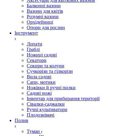
Аксесуари для квіткових вазонів
Балконні вазони
Вазони для квітів
Розумні вазони
Орхідейниці
Опори для рослин
Інструмент
Лопати
Граблі
Ножиці садові
Секатори
Сокири та колуни
Сучкорізи та гілкорізи
Вила садові
Сапи, мотики
Ножівки й ручні пилки
Садові ножі
Інвентар для прибирання території
Сівалки-саджалки
Ручні культиватори
Плодознімачі
Полив
Туман