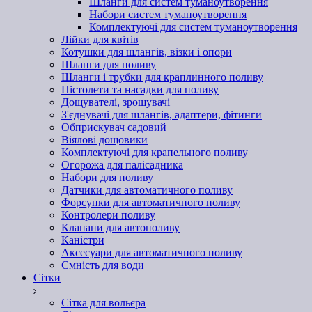
Шланги для систем туманоутворення
Набори систем туманоутворення
Комплектуючі для систем туманоутворення
Лійки для квітів
Котушки для шлангів, візки і опори
Шланги для поливу
Шланги і трубки для краплинного поливу
Пістолети та насадки для поливу
Дощувателі, зрошувачі
З'єднувачі для шлангів, адаптери, фітинги
Обприскувач садовий
Віялові дощовики
Комплектуючі для крапельного поливу
Огорожа для палісадника
Набори для поливу
Датчики для автоматичного поливу
Форсунки для автоматичного поливу
Контролери поливу
Клапани для автополиву
Каністри
Аксесуари для автоматичного поливу
Ємність для води
Сітки
Сітка для вольєра