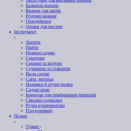
Аксесуари для квіткових вазонів
Балконні вазони
Вазони для квітів
Розумні вазони
Орхідейниці
Опори для рослин
Інструмент
Лопати
Граблі
Ножиці садові
Секатори
Сокири та колуни
Сучкорізи та гілкорізи
Вила садові
Сапи, мотики
Ножівки й ручні пилки
Садові ножі
Інвентар для прибирання території
Сівалки-саджалки
Ручні культиватори
Плодознімачі
Полив
Туман