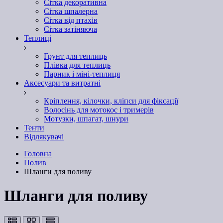
Сітка декоративна
Сітка шпалерна
Сітка від птахів
Сітка затіняюча
Теплиці
Грунт для теплиць
Плівка для теплиць
Парник і міні-теплиця
Аксесуари та витратні
Кріплення, кілочки, кліпси для фіксації
Волосінь для мотокос і тримерів
Мотузки, шпагат, шнури
Тенти
Відлякувачі
Головна
Полив
Шланги для поливу
Шланги для поливу