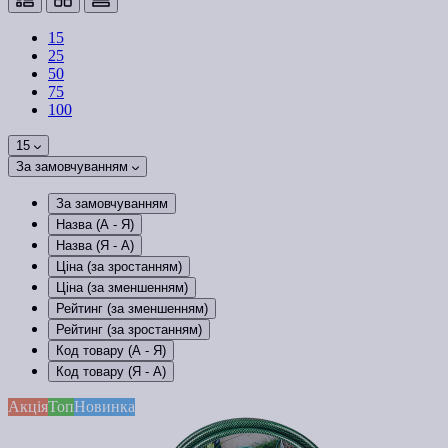
15
25
50
75
100
15
За замовчуванням
За замовчуванням
Назва (А - Я)
Назва (Я - А)
Ціна (за зростанням)
Ціна (за зменшенням)
Рейтинг (за зменшенням)
Рейтинг (за зростанням)
Код товару (А - Я)
Код товару (Я - А)
Акція
Топ
Новинка