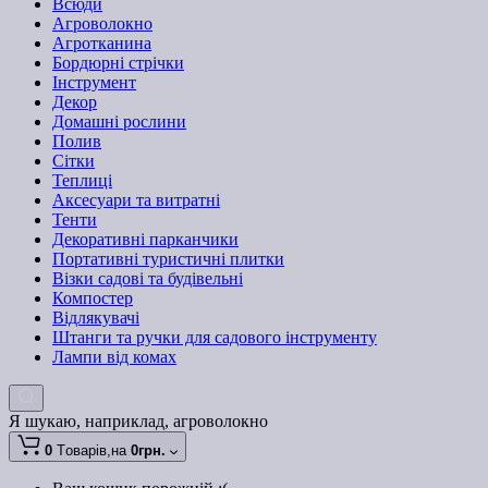
Всюди
Агроволокно
Агротканина
Бордюрні стрічки
Інструмент
Декор
Домашні рослини
Полив
Сітки
Теплиці
Аксесуари та витратні
Тенти
Декоративні парканчики
Портативні туристичні плитки
Візки садові та будівельні
Компостер
Відлякувачі
Штанги та ручки для садового інструменту
Лампи від комах
Я шукаю, наприклад,
агроволокно
0
Tоварів,
на
0грн.