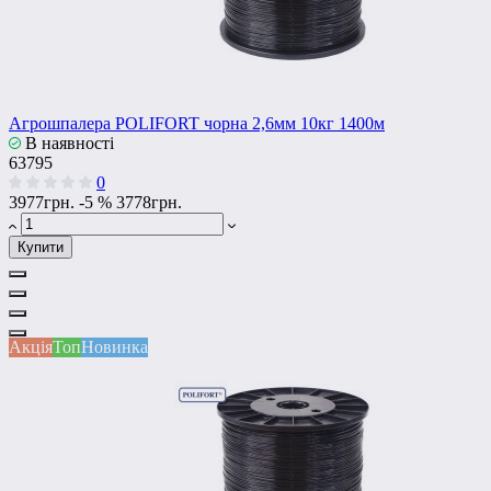
Агрошпалера POLIFORT чорна 2,6мм 10кг 1400м
В наявності
63795
0
3977грн.
-5 %
3778грн.
Купити
Акція
Топ
Новинка