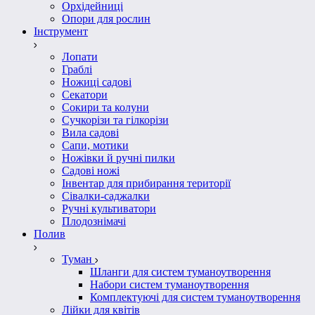
Орхідейниці
Опори для рослин
Інструмент
Лопати
Граблі
Ножиці садові
Секатори
Сокири та колуни
Сучкорізи та гілкорізи
Вила садові
Сапи, мотики
Ножівки й ручні пилки
Садові ножі
Інвентар для прибирання території
Сівалки-саджалки
Ручні культиватори
Плодознімачі
Полив
Туман
Шланги для систем туманоутворення
Набори систем туманоутворення
Комплектуючі для систем туманоутворення
Лійки для квітів