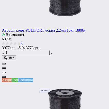
Агрошпалера POLIFORT чорна 2,2мм 10кг 1800м
В наявності
63794
0
3977грн.
-5 %
3778грн.
Купити
Акція
Топ
Новинка