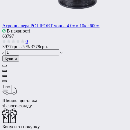
Агрошпалера POLIFORT чорна 4,0мм 10кг 600м
В наявності
63797
0
3977грн.
-5 %
3778грн.
Купити
Швидка доставка
зі свого складу
Бонуси за покупку