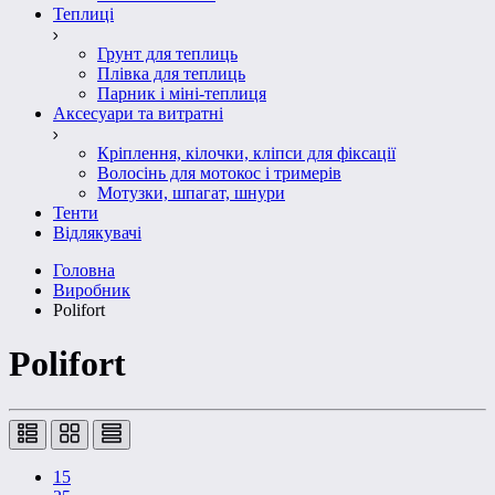
Теплиці
Грунт для теплиць
Плівка для теплиць
Парник і міні-теплиця
Аксесуари та витратні
Кріплення, кілочки, кліпси для фіксації
Волосінь для мотокос і тримерів
Мотузки, шпагат, шнури
Тенти
Відлякувачі
Головна
Виробник
Polifort
Polifort
15