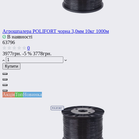
Агрошпалера POLIFORT чорна 3,0мм 10кг 1000м
В наявності
63796
0
3977грн.
-5 %
3778грн.
Купити
Акція
Топ
Новинка