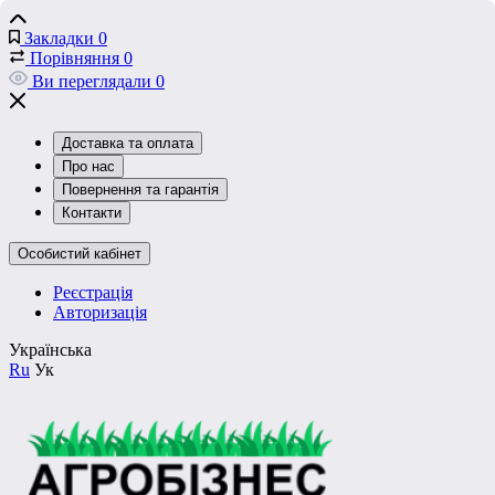
Закладки
0
Порівняння
0
Ви переглядали
0
Доставка та оплата
Про нас
Повернення та гарантія
Контакти
Особистий кабінет
Реєстрація
Авторизація
Українська
Ru
Ук