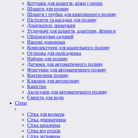
Котушки для шлангів, візки і опори
Шланги для поливу
Шланги і трубки для краплинного поливу
Пістолети та насадки для поливу
Дощувателі, зрошувачі
З'єднувачі для шлангів, адаптери, фітинги
Обприскувач садовий
Віялові дощовики
Комплектуючі для крапельного поливу
Огорожа для палісадника
Набори для поливу
Датчики для автоматичного поливу
Форсунки для автоматичного поливу
Контролери поливу
Клапани для автополиву
Каністри
Аксесуари для автоматичного поливу
Ємність для води
Сітки
Сітка для вольєра
Сітка декоративна
Сітка шпалерна
Сітка від птахів
Сітка затіняюча