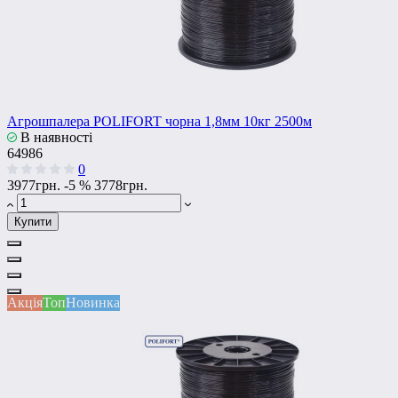
Агрошпалера POLIFORT чорна 1,8мм 10кг 2500м
В наявності
64986
0
3977грн.
-5 %
3778грн.
Купити
Акція
Топ
Новинка