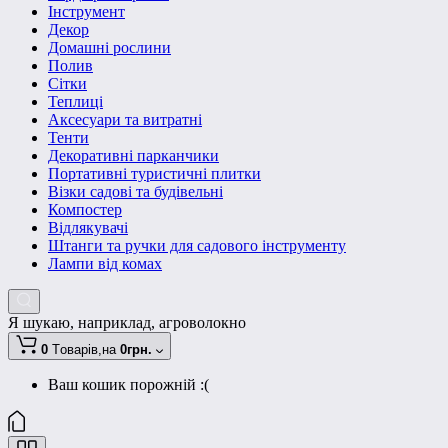
Інструмент
Декор
Домашні рослини
Полив
Сітки
Теплиці
Аксесуари та витратні
Тенти
Декоративні парканчики
Портативні туристичні плитки
Візки садові та будівельні
Компостер
Відлякувачі
Штанги та ручки для садового інструменту
Лампи від комах
Я шукаю, наприклад,
агроволокно
0
Tоварів,
на
0грн.
Ваш кошик порожній :(