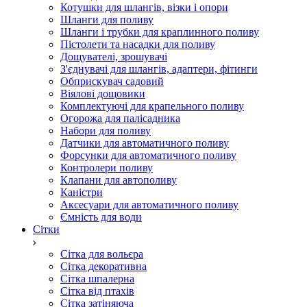
Котушки для шлангів, візки і опори
Шланги для поливу
Шланги і трубки для краплинного поливу
Пістолети та насадки для поливу
Дощувателі, зрошувачі
З'єднувачі для шлангів, адаптери, фітинги
Обприскувач садовий
Віялові дощовики
Комплектуючі для крапельного поливу
Огорожа для палісадника
Набори для поливу
Датчики для автоматичного поливу
Форсунки для автоматичного поливу
Контролери поливу
Клапани для автополиву
Каністри
Аксесуари для автоматичного поливу
Ємність для води
Сітки
Сітка для вольєра
Сітка декоративна
Сітка шпалерна
Сітка від птахів
Сітка затіняюча