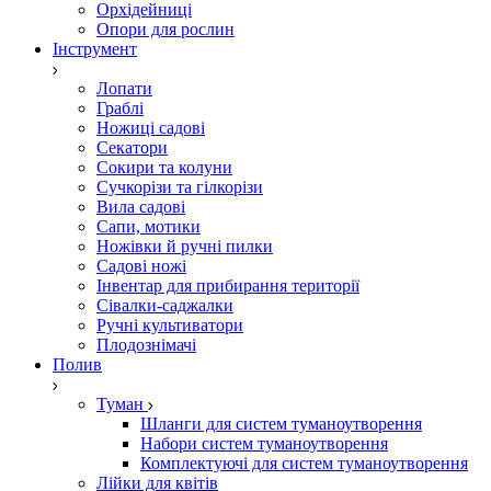
Орхідейниці
Опори для рослин
Інструмент
Лопати
Граблі
Ножиці садові
Секатори
Сокири та колуни
Сучкорізи та гілкорізи
Вила садові
Сапи, мотики
Ножівки й ручні пилки
Садові ножі
Інвентар для прибирання території
Сівалки-саджалки
Ручні культиватори
Плодознімачі
Полив
Туман
Шланги для систем туманоутворення
Набори систем туманоутворення
Комплектуючі для систем туманоутворення
Лійки для квітів