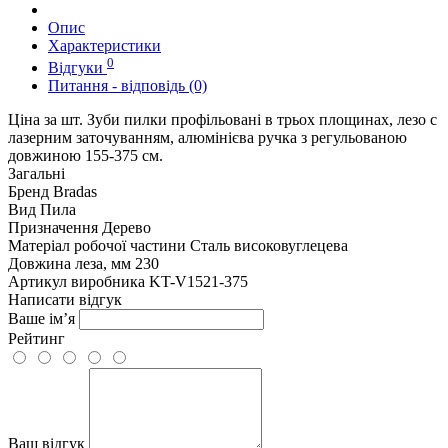
Опис
Характеристики
0
Відгуки
Питання - відповідь (0)
Ціна за шт. Зуби пилки профільовані в трьох площинах, лезо c
лазерним заточуванням, алюмінієва ручка з регульованою
довжиною 155-375 см.
Загальні
Бренд
Bradas
Вид
Пила
Призначення
Дерево
Матеріал робочої частини
Сталь високовуглецева
Довжина леза, мм
230
Артикул виробника
KT-V1521-375
Написати відгук
Ваше ім’я
Рейтинг
Ваш відгук