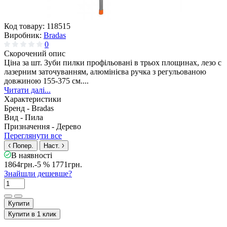
Код товару:
118515
Виробник:
Bradas
0
Скорочений опис
Ціна за шт. Зуби пилки профільовані в трьох площинах, лезо c
лазерним заточуванням, алюмінієва ручка з регульованою
довжиною 155-375 см....
Читати далі...
Характеристики
Бренд -
Bradas
Вид -
Пила
Призначення -
Дерево
Переглянути все
Попер.
Наст.
В наявності
1864грн.
-5 %
1771грн.
Знайшли дешевше?
Купити
Купити в 1 клик