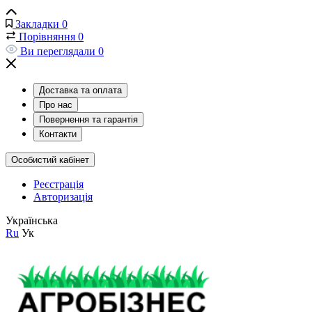
Закладки
0
Порівняння
0
Ви переглядали
0
Доставка та оплата
Про нас
Повернення та гарантія
Контакти
Особистий кабінет
Реєстрація
Авторизація
Українська
Ru
Ук