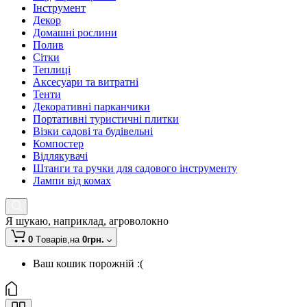
Інструмент
Декор
Домашні рослини
Полив
Сітки
Теплиці
Аксесуари та витратні
Тенти
Декоративні парканчики
Портативні туристичні плитки
Візки садові та будівельні
Компостер
Відлякувачі
Штанги та ручки для садового інструменту
Лампи від комах
Я шукаю, наприклад,
агроволокно
0
Tоварів,
на
0грн.
Ваш кошик порожній :(