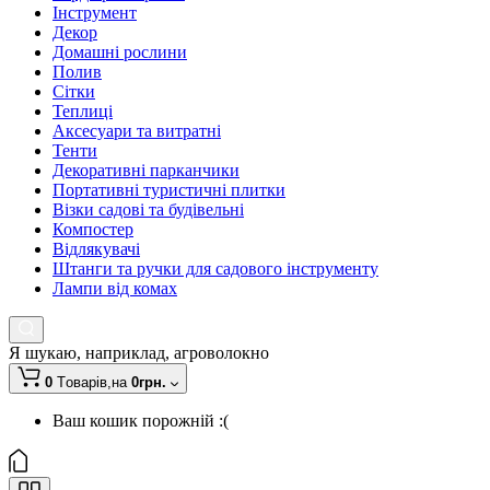
Інструмент
Декор
Домашні рослини
Полив
Сітки
Теплиці
Аксесуари та витратні
Тенти
Декоративні парканчики
Портативні туристичні плитки
Візки садові та будівельні
Компостер
Відлякувачі
Штанги та ручки для садового інструменту
Лампи від комах
Я шукаю, наприклад,
агроволокно
0
Tоварів,
на
0грн.
Ваш кошик порожній :(