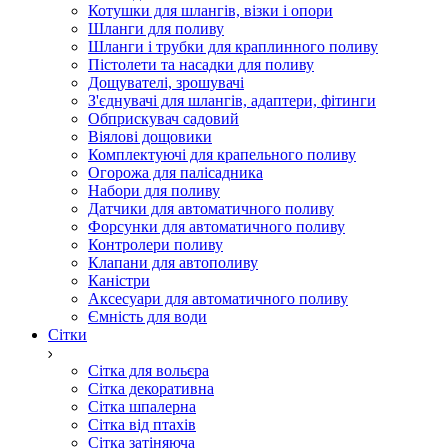
Котушки для шлангів, візки і опори
Шланги для поливу
Шланги і трубки для краплинного поливу
Пістолети та насадки для поливу
Дощувателі, зрошувачі
З'єднувачі для шлангів, адаптери, фітинги
Обприскувач садовий
Віялові дощовики
Комплектуючі для крапельного поливу
Огорожа для палісадника
Набори для поливу
Датчики для автоматичного поливу
Форсунки для автоматичного поливу
Контролери поливу
Клапани для автополиву
Каністри
Аксесуари для автоматичного поливу
Ємність для води
Сітки
Сітка для вольєра
Сітка декоративна
Сітка шпалерна
Сітка від птахів
Сітка затіняюча