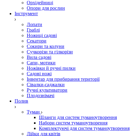
Орхідейниці
Опори для рослин
Інструмент
Лопати
Граблі
Ножиці садові
Секатори
Сокири та колуни
Сучкорізи та гілкорізи
Вила садові
Сапи, мотики
Ножівки й ручні пилки
Садові ножі
Інвентар для прибирання території
Сівалки-саджалки
Ручні культиватори
Плодознімачі
Полив
Туман
Шланги для систем туманоутворення
Набори систем туманоутворення
Комплектуючі для систем туманоутворення
Лійки для квітів