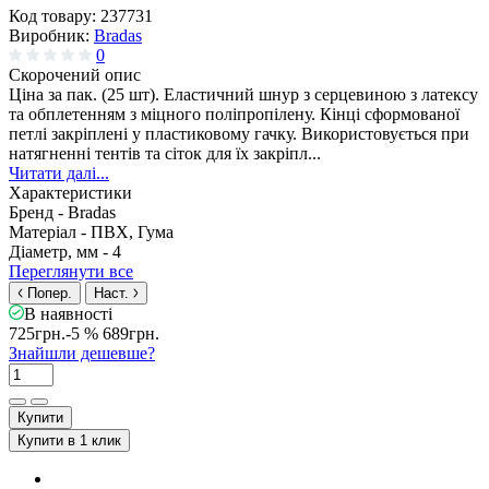
Код товару:
237731
Виробник:
Bradas
0
Скорочений опис
Ціна за пак. (25 шт). Еластичний шнур з серцевиною з латексу
та обплетенням з міцного поліпропілену. Кінці сформованої
петлі закріплені у пластиковому гачку. Використовується при
натягненні тентів та сіток для їх закріпл...
Читати далі...
Характеристики
Бренд -
Bradas
Матеріал -
ПВХ, Гума
Діаметр, мм -
4
Переглянути все
Попер.
Наст.
В наявності
725грн.
-5 %
689грн.
Знайшли дешевше?
Купити
Купити в 1 клик