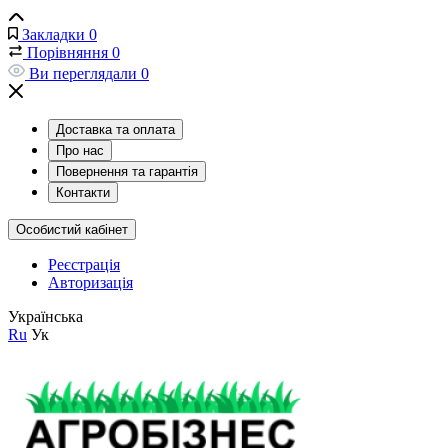
Закладки
0
Порівняння
0
Ви переглядали
0
Доставка та оплата
Про нас
Повернення та гарантія
Контакти
Особистий кабінет
Реєстрація
Авторизація
Українська
Ru
Ук