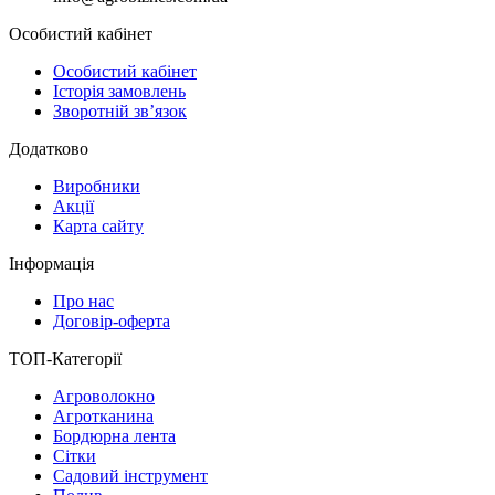
Особистий кабінет
Особистий кабінет
Історія замовлень
Зворотній зв’язок
Додатково
Виробники
Акції
Карта сайту
Інформація
Про нас
Договір-оферта
ТОП-Категорії
Агроволокно
Агротканина
Бордюрна лента
Сітки
Садовий інструмент