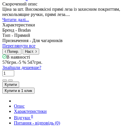
Скорочений опис
Ціна за шт. Високоякісні прямі леза із захисним покриттям,
нескользящие ручки, прямі леза....
Читати далі...
Характеристики
Бренд -
Bradas
Тип -
Прямий
Призначення -
Для чагарників
Переглянути все
Попер.
Наст.
В наявності
576грн.
-5 %
547грн.
Знайшли дешевше?
Купити
Купити в 1 клик
Опис
Характеристики
0
Відгуки
Питання - відповідь (0)