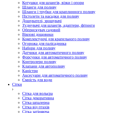
Котушки для шлангів, візки і опори
Шланги для поливу
Шланги і трубки для краплинного поливу
Пістолети та насадки для поливу
Дощувателі, зрошувачі
З'єднувачі для шлангів, адаптери, фітинги
Обприскувач садовий
Віялові дощовики
Комплектуючі для крапельного поливу
Огорожа для палісадника
Набори для поливу
Датчики для автоматичного поливу
Форсунки для автоматичного поливу
Контролери поливу
Клапани для автополиву
Каністри
Аксесуари для автоматичного поливу
Ємність для води
Сітки
Сітка для вольєра
Сітка декоративна
Сітка шпалерна
Сітка від птахів
Сітка затіняюча