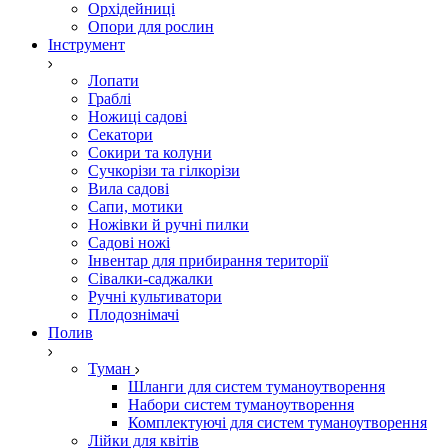
Орхідейниці
Опори для рослин
Інструмент
Лопати
Граблі
Ножиці садові
Секатори
Сокири та колуни
Сучкорізи та гілкорізи
Вила садові
Сапи, мотики
Ножівки й ручні пилки
Садові ножі
Інвентар для прибирання території
Сівалки-саджалки
Ручні культиватори
Плодознімачі
Полив
Туман
Шланги для систем туманоутворення
Набори систем туманоутворення
Комплектуючі для систем туманоутворення
Лійки для квітів