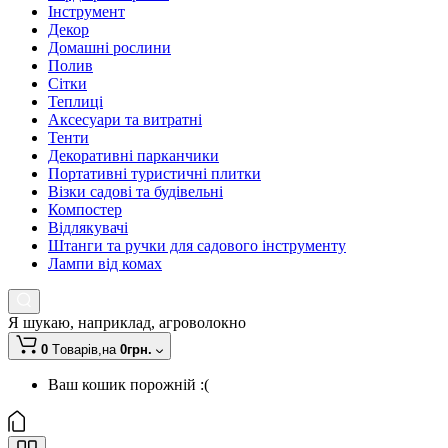
Інструмент
Декор
Домашні рослини
Полив
Сітки
Теплиці
Аксесуари та витратні
Тенти
Декоративні парканчики
Портативні туристичні плитки
Візки садові та будівельні
Компостер
Відлякувачі
Штанги та ручки для садового інструменту
Лампи від комах
Я шукаю, наприклад,
агроволокно
0
Tоварів,
на
0грн.
Ваш кошик порожній :(