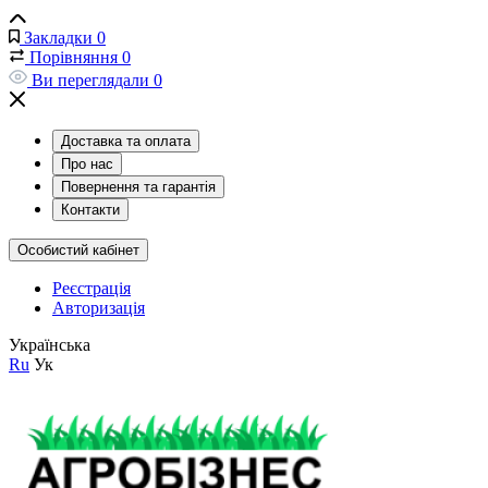
Закладки
0
Порівняння
0
Ви переглядали
0
Доставка та оплата
Про нас
Повернення та гарантія
Контакти
Особистий кабінет
Реєстрація
Авторизація
Українська
Ru
Ук