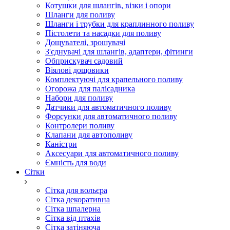
Котушки для шлангів, візки і опори
Шланги для поливу
Шланги і трубки для краплинного поливу
Пістолети та насадки для поливу
Дощувателі, зрошувачі
З'єднувачі для шлангів, адаптери, фітинги
Обприскувач садовий
Віялові дощовики
Комплектуючі для крапельного поливу
Огорожа для палісадника
Набори для поливу
Датчики для автоматичного поливу
Форсунки для автоматичного поливу
Контролери поливу
Клапани для автополиву
Каністри
Аксесуари для автоматичного поливу
Ємність для води
Сітки
Сітка для вольєра
Сітка декоративна
Сітка шпалерна
Сітка від птахів
Сітка затіняюча