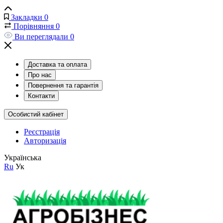
Закладки
0
Порівняння
0
Ви переглядали
0
Доставка та оплата
Про нас
Повернення та гарантія
Контакти
Особистий кабінет
Реєстрація
Авторизація
Українська
Ru
Ук