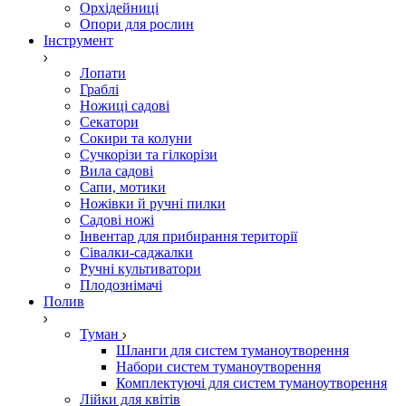
Орхідейниці
Опори для рослин
Інструмент
Лопати
Граблі
Ножиці садові
Секатори
Сокири та колуни
Сучкорізи та гілкорізи
Вила садові
Сапи, мотики
Ножівки й ручні пилки
Садові ножі
Інвентар для прибирання території
Сівалки-саджалки
Ручні культиватори
Плодознімачі
Полив
Туман
Шланги для систем туманоутворення
Набори систем туманоутворення
Комплектуючі для систем туманоутворення
Лійки для квітів