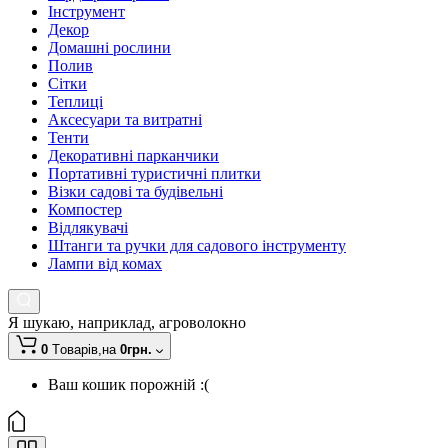
Інструмент
Декор
Домашні рослини
Полив
Сітки
Теплиці
Аксесуари та витратні
Тенти
Декоративні парканчики
Портативні туристичні плитки
Візки садові та будівельні
Компостер
Відлякувачі
Штанги та ручки для садового інструменту
Лампи від комах
Я шукаю, наприклад,
агроволокно
0
Tоварів,
на
0грн.
Ваш кошик порожній :(