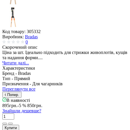
Код товару:
305332
Виробник:
Bradas
0
Скорочений опис
Ціна за шт. Ідеально підходить для стрижки живоплотів, кущів
та надання форми....
Читати далі...
Характеристики
Бренд -
Bradas
Тип -
Прямий
Призначення -
Для чагарників
Переглянути все
Попер.
В наявності
895грн.
-5 %
850грн.
Знайшли дешевше?
Купити