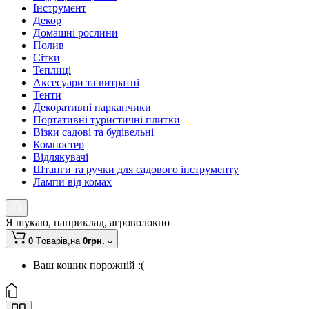
Інструмент
Декор
Домашні рослини
Полив
Сітки
Теплиці
Аксесуари та витратні
Тенти
Декоративні парканчики
Портативні туристичні плитки
Візки садові та будівельні
Компостер
Відлякувачі
Штанги та ручки для садового інструменту
Лампи від комах
Я шукаю, наприклад,
агроволокно
0
Tоварів,
на
0грн.
Ваш кошик порожній :(