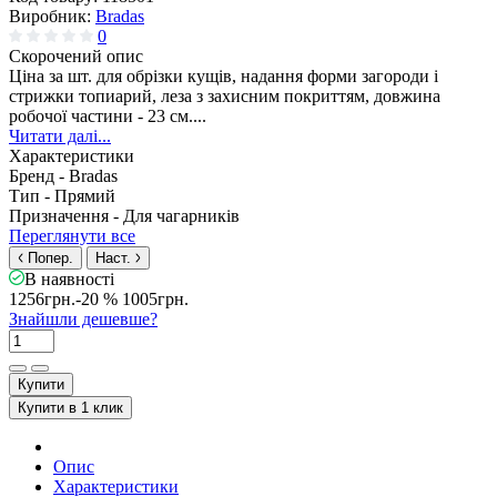
Виробник:
Bradas
0
Скорочений опис
Ціна за шт. для обрізки кущів, надання форми загороди і
стрижки топиарий, леза з захисним покриттям, довжина
робочої частини - 23 см....
Читати далі...
Характеристики
Бренд -
Bradas
Тип -
Прямий
Призначення -
Для чагарників
Переглянути все
Попер.
Наст.
В наявності
1256грн.
-20 %
1005грн.
Знайшли дешевше?
Купити
Купити в 1 клик
Опис
Характеристики