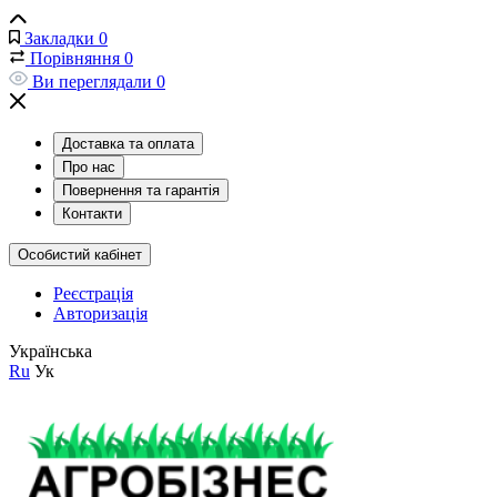
Закладки
0
Порівняння
0
Ви переглядали
0
Доставка та оплата
Про нас
Повернення та гарантія
Контакти
Особистий кабінет
Реєстрація
Авторизація
Українська
Ru
Ук