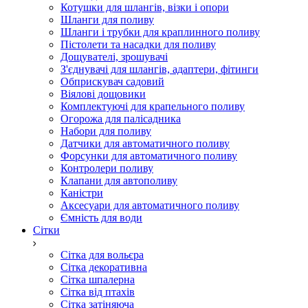
Котушки для шлангів, візки і опори
Шланги для поливу
Шланги і трубки для краплинного поливу
Пістолети та насадки для поливу
Дощувателі, зрошувачі
З'єднувачі для шлангів, адаптери, фітинги
Обприскувач садовий
Віялові дощовики
Комплектуючі для крапельного поливу
Огорожа для палісадника
Набори для поливу
Датчики для автоматичного поливу
Форсунки для автоматичного поливу
Контролери поливу
Клапани для автополиву
Каністри
Аксесуари для автоматичного поливу
Ємність для води
Сітки
Сітка для вольєра
Сітка декоративна
Сітка шпалерна
Сітка від птахів
Сітка затіняюча