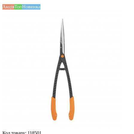
Акція
Топ
Новинка
Код товару:
118501