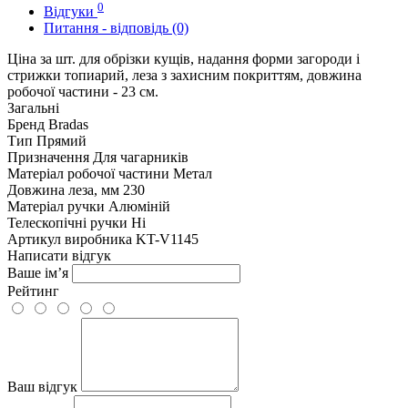
0
Відгуки
Питання - відповідь (0)
Ціна за шт. для обрізки кущів, надання форми загороди і
стрижки топиарий, леза з захисним покриттям, довжина
робочої частини - 23 см.
Загальні
Бренд
Bradas
Тип
Прямий
Призначення
Для чагарників
Матеріал робочої частини
Метал
Довжина леза, мм
230
Матеріал ручки
Алюміній
Телескопічні ручки
Ні
Артикул виробника
KT-V1145
Написати відгук
Ваше ім’я
Рейтинг
Ваш відгук