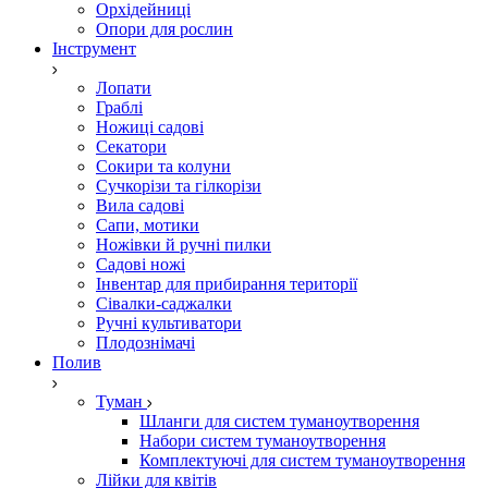
Орхідейниці
Опори для рослин
Інструмент
Лопати
Граблі
Ножиці садові
Секатори
Сокири та колуни
Сучкорізи та гілкорізи
Вила садові
Сапи, мотики
Ножівки й ручні пилки
Садові ножі
Інвентар для прибирання території
Сівалки-саджалки
Ручні культиватори
Плодознімачі
Полив
Туман
Шланги для систем туманоутворення
Набори систем туманоутворення
Комплектуючі для систем туманоутворення
Лійки для квітів