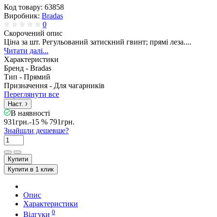
Код товару:
63858
Виробник:
Bradas
0
Скорочений опис
Ціна за шт. Регульований затискний гвинт; прямі леза....
Читати далі...
Характеристики
Бренд -
Bradas
Тип -
Прямий
Призначення -
Для чагарників
Переглянути все
Наст.
В наявності
931грн.
-15 %
791грн.
Знайшли дешевше?
Купити
Купити в 1 клик
Опис
Характеристики
0
Відгуки