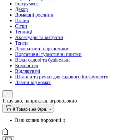
Інструмент
Декор
Домашні рослини
Полив
Сітки
Теплиці
Аксесуари та витратні
Тенти
Декоративні парканчики
Портативні туристичні плитки
Візки садові та будівельні
Компостер
Відлякувачі
Штанги та ручки для садового інструменту
Лампи від комах
Я шукаю, наприклад,
агроволокно
0
Tоварів,
на
0грн.
Ваш кошик порожній :(