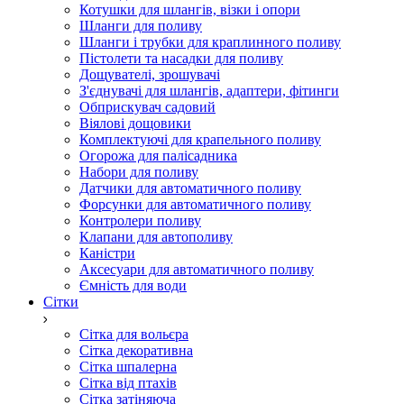
Котушки для шлангів, візки і опори
Шланги для поливу
Шланги і трубки для краплинного поливу
Пістолети та насадки для поливу
Дощувателі, зрошувачі
З'єднувачі для шлангів, адаптери, фітинги
Обприскувач садовий
Віялові дощовики
Комплектуючі для крапельного поливу
Огорожа для палісадника
Набори для поливу
Датчики для автоматичного поливу
Форсунки для автоматичного поливу
Контролери поливу
Клапани для автополиву
Каністри
Аксесуари для автоматичного поливу
Ємність для води
Сітки
Сітка для вольєра
Сітка декоративна
Сітка шпалерна
Сітка від птахів
Сітка затіняюча