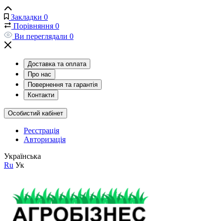
Закладки
0
Порівняння
0
Ви переглядали
0
Доставка та оплата
Про нас
Повернення та гарантія
Контакти
Особистий кабінет
Реєстрація
Авторизація
Українська
Ru
Ук