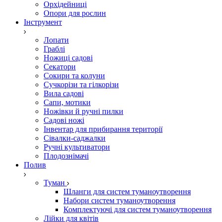
Орхідейниці
Опори для рослин
Інструмент
Лопати
Граблі
Ножиці садові
Секатори
Сокири та колуни
Сучкорізи та гілкорізи
Вила садові
Сапи, мотики
Ножівки й ручні пилки
Садові ножі
Інвентар для прибирання території
Сівалки-саджалки
Ручні культиватори
Плодознімачі
Полив
Туман
Шланги для систем туманоутворення
Набори систем туманоутворення
Комплектуючі для систем туманоутворення
Лійки для квітів