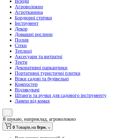
Всюди
Агроволокно
Агротканина
Бордюрні стрічки
Інструмент
Декор
Домашні рослини
Полив
Сітки
Теплиці
Аксесуари та витратні
Тенти
Декоративні парканчики
Портативні туристичні плитки
Візки садові та будівельні
Компостер
Відлякувачі
Штанги та ручки для садового інструменту
Лампи від комах
Я шукаю, наприклад,
агроволокно
0
Tоварів,
на
0грн.