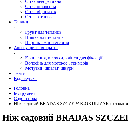
Сітка декоративна
Сітка шпалерна
Сітка від птахів
Сітка затіняюча
Теплиці
Грунт для теплиць
Плівка для теплиць
Парник і міні-теплиця
Аксесуари та витратні
Кріплення, кілочки, кліпси для фіксації
Волосінь для мотокос і тримерів
Мотузки, шпагат, шнури
Тенти
Відлякувачі
Головна
Інструмент
Садові ножі
Ніж садовий BRADAS SZCZEPAK-OKULIZAK складаний 
Ніж садовий BRADAS SZCZEP