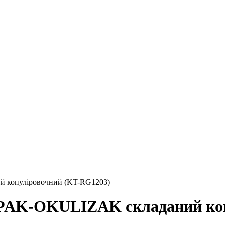
копуліровочний (KT-RG1203)
AK-OKULIZAK складаний коп