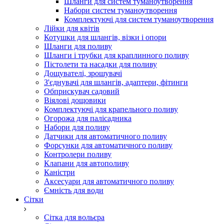
Шланги для систем туманоутворення
Набори систем туманоутворення
Комплектуючі для систем туманоутворення
Лійки для квітів
Котушки для шлангів, візки і опори
Шланги для поливу
Шланги і трубки для краплинного поливу
Пістолети та насадки для поливу
Дощувателі, зрошувачі
З'єднувачі для шлангів, адаптери, фітинги
Обприскувач садовий
Віялові дощовики
Комплектуючі для крапельного поливу
Огорожа для палісадника
Набори для поливу
Датчики для автоматичного поливу
Форсунки для автоматичного поливу
Контролери поливу
Клапани для автополиву
Каністри
Аксесуари для автоматичного поливу
Ємність для води
Сітки
Сітка для вольєра