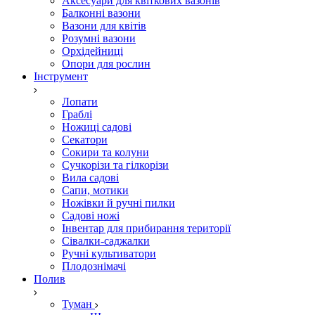
Аксесуари для квіткових вазонів
Балконні вазони
Вазони для квітів
Розумні вазони
Орхідейниці
Опори для рослин
Інструмент
Лопати
Граблі
Ножиці садові
Секатори
Сокири та колуни
Сучкорізи та гілкорізи
Вила садові
Сапи, мотики
Ножівки й ручні пилки
Садові ножі
Інвентар для прибирання території
Сівалки-саджалки
Ручні культиватори
Плодознімачі
Полив
Туман