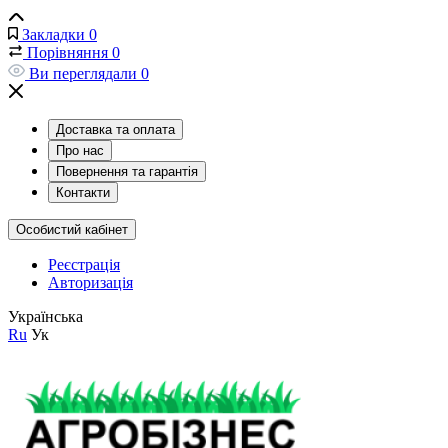
Закладки
0
Порівняння
0
Ви переглядали
0
Доставка та оплата
Про нас
Повернення та гарантія
Контакти
Особистий кабінет
Реєстрація
Авторизація
Українська
Ru
Ук