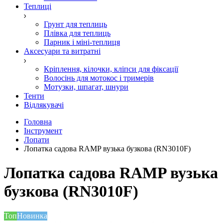
Теплиці
Грунт для теплиць
Плівка для теплиць
Парник і міні-теплиця
Аксесуари та витратні
Кріплення, кілочки, кліпси для фіксації
Волосінь для мотокос і тримерів
Мотузки, шпагат, шнури
Тенти
Відлякувачі
Головна
Інструмент
Лопати
Лопатка садова RAMP вузька бузкова (RN3010F)
Лопатка садова RAMP вузька
бузкова (RN3010F)
Топ
Новинка