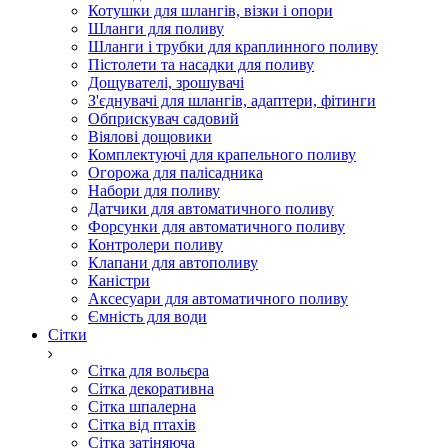
Котушки для шлангів, візки і опори
Шланги для поливу
Шланги і трубки для краплинного поливу
Пістолети та насадки для поливу
Дощувателі, зрошувачі
З'єднувачі для шлангів, адаптери, фітинги
Обприскувач садовий
Віялові дощовики
Комплектуючі для крапельного поливу
Огорожа для палісадника
Набори для поливу
Датчики для автоматичного поливу
Форсунки для автоматичного поливу
Контролери поливу
Клапани для автополиву
Каністри
Аксесуари для автоматичного поливу
Ємність для води
Сітки
Сітка для вольєра
Сітка декоративна
Сітка шпалерна
Сітка від птахів
Сітка затіняюча