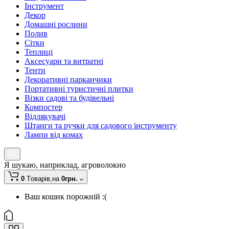
Інструмент
Декор
Домашні рослини
Полив
Сітки
Теплиці
Аксесуари та витратні
Тенти
Декоративні парканчики
Портативні туристичні плитки
Візки садові та будівельні
Компостер
Відлякувачі
Штанги та ручки для садового інструменту
Лампи від комах
Я шукаю, наприклад,
агроволокно
0
Tоварів,
на
0грн.
Ваш кошик порожній :(