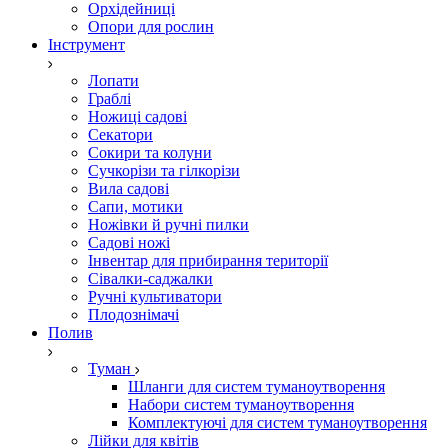
Орхідейниці
Опори для рослин
Інструмент
Лопати
Граблі
Ножиці садові
Секатори
Сокири та колуни
Сучкорізи та гілкорізи
Вила садові
Сапи, мотики
Ножівки й ручні пилки
Садові ножі
Інвентар для прибирання території
Сівалки-саджалки
Ручні культиватори
Плодознімачі
Полив
Туман
Шланги для систем туманоутворення
Набори систем туманоутворення
Комплектуючі для систем туманоутворення
Лійки для квітів