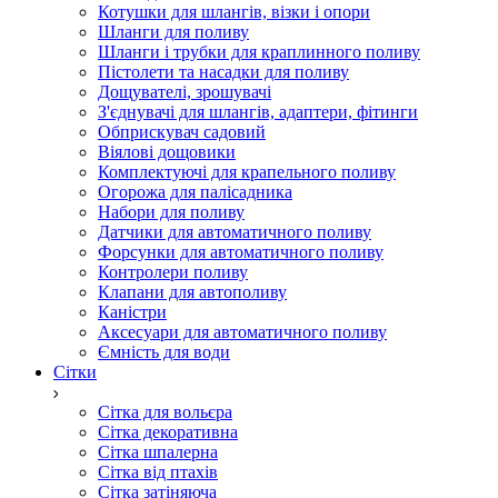
Котушки для шлангів, візки і опори
Шланги для поливу
Шланги і трубки для краплинного поливу
Пістолети та насадки для поливу
Дощувателі, зрошувачі
З'єднувачі для шлангів, адаптери, фітинги
Обприскувач садовий
Віялові дощовики
Комплектуючі для крапельного поливу
Огорожа для палісадника
Набори для поливу
Датчики для автоматичного поливу
Форсунки для автоматичного поливу
Контролери поливу
Клапани для автополиву
Каністри
Аксесуари для автоматичного поливу
Ємність для води
Сітки
Сітка для вольєра
Сітка декоративна
Сітка шпалерна
Сітка від птахів
Сітка затіняюча