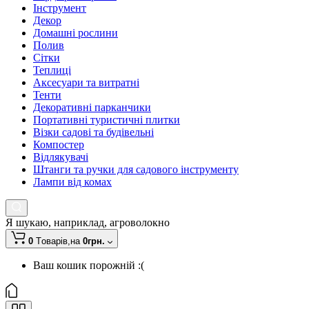
Інструмент
Декор
Домашні рослини
Полив
Сітки
Теплиці
Аксесуари та витратні
Тенти
Декоративні парканчики
Портативні туристичні плитки
Візки садові та будівельні
Компостер
Відлякувачі
Штанги та ручки для садового інструменту
Лампи від комах
Я шукаю, наприклад,
агроволокно
0
Tоварів,
на
0грн.
Ваш кошик порожній :(