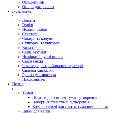
Орхідейниці
Опори для рослин
Інструмент
Лопати
Граблі
Ножиці садові
Секатори
Сокири та колуни
Сучкорізи та гілкорізи
Вила садові
Сапи, мотики
Ножівки й ручні пилки
Садові ножі
Інвентар для прибирання території
Сівалки-саджалки
Ручні культиватори
Плодознімачі
Полив
Туман
Шланги для систем туманоутворення
Набори систем туманоутворення
Комплектуючі для систем туманоутворення
Лійки для квітів