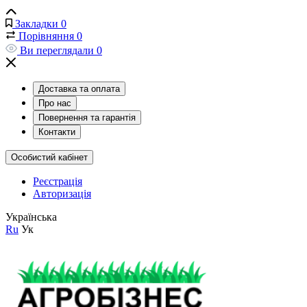
Закладки
0
Порівняння
0
Ви переглядали
0
Доставка та оплата
Про нас
Повернення та гарантія
Контакти
Особистий кабінет
Реєстрація
Авторизація
Українська
Ru
Ук