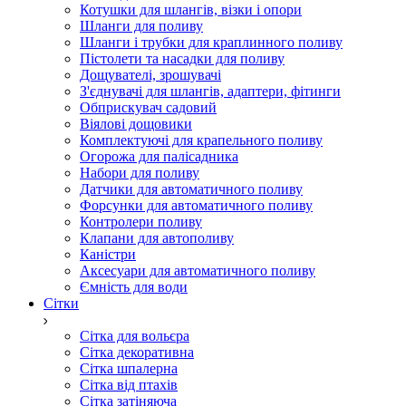
Котушки для шлангів, візки і опори
Шланги для поливу
Шланги і трубки для краплинного поливу
Пістолети та насадки для поливу
Дощувателі, зрошувачі
З'єднувачі для шлангів, адаптери, фітинги
Обприскувач садовий
Віялові дощовики
Комплектуючі для крапельного поливу
Огорожа для палісадника
Набори для поливу
Датчики для автоматичного поливу
Форсунки для автоматичного поливу
Контролери поливу
Клапани для автополиву
Каністри
Аксесуари для автоматичного поливу
Ємність для води
Сітки
Сітка для вольєра
Сітка декоративна
Сітка шпалерна
Сітка від птахів
Сітка затіняюча