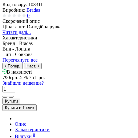
Код товару:
108311
Виробник:
Bradas
0
Скорочений опис
Ціна за шт. D-подібна ручка....
Читати далі...
Характеристики
Бренд -
Bradas
Вид -
Лопата
Тип -
Совкова
Переглянути все
Попер.
Наст.
В наявності
790грн.
-5 %
751грн.
Знайшли дешевше?
Купити
Купити в 1 клик
Опис
Характеристики
0
Відгуки