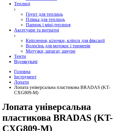
Теплиці
Грунт для теплиць
Плівка для теплиць
Парник і міні-теплиця
Аксесуари та витратні
Кріплення, кілочки, кліпси для фіксації
Волосінь для мотокос і тримерів
Мотузки, шпагат, шнури
Тенти
Відлякувачі
Головна
Інструмент
Лопати
Лопата універсальна пластикова BRADAS (KT-
CXG809-M)
Лопата універсальна
пластикова BRADAS (KT-
CXG809-M)