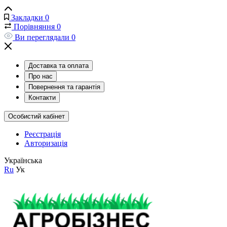
Закладки
0
Порівняння
0
Ви переглядали
0
Доставка та оплата
Про нас
Повернення та гарантія
Контакти
Особистий кабінет
Реєстрація
Авторизація
Українська
Ru
Ук