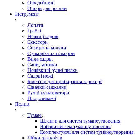
Орхідейниці
Опори для рослин
Інструмент
Лопати
Граблі
Ножиці садові
Секатори
Сокири та колуни
Сучкорізи та гілкорізи
Вила садові
Сапи, мотики
Ножівки й ручні пилки
Садові ножі
Інвентар для прибирання території
Сівалки-саджалки
Ручні культиватори
Плодознімачі
Полив
Туман
Шланги для систем туманоутворення
Набори систем туманоутворення
Комплектуючі для систем туманоутворення
Лійки для квітів