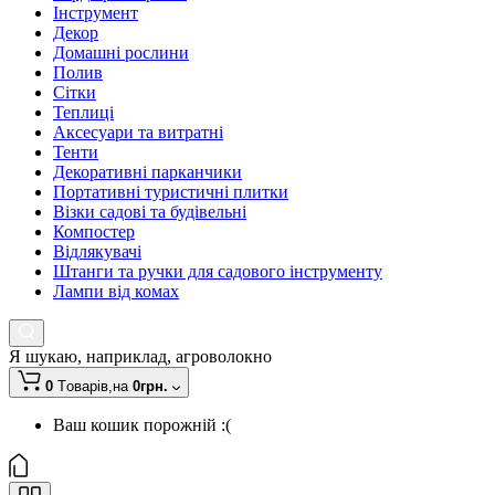
Інструмент
Декор
Домашні рослини
Полив
Сітки
Теплиці
Аксесуари та витратні
Тенти
Декоративні парканчики
Портативні туристичні плитки
Візки садові та будівельні
Компостер
Відлякувачі
Штанги та ручки для садового інструменту
Лампи від комах
Я шукаю, наприклад,
агроволокно
0
Tоварів,
на
0грн.
Ваш кошик порожній :(