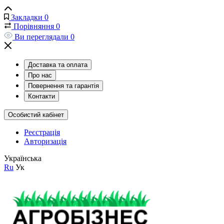
Закладки
0
Порівняння
0
Ви переглядали
0
Доставка та оплата
Про нас
Повернення та гарантія
Контакти
Особистий кабінет
Реєстрація
Авторизація
Українська
Ru
Ук