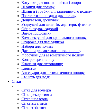
Котушки для шлангів, візки і опори
Шланги для поливу
Шланги і трубки для краплинного поливу
Пістолети та насадки для поливу
Дощувателі, зрошувачі
З'єднувачі для шлангів, адаптери, фітинги
Обприскувач садовий
Віялові дощовики
Комплектуючі для крапельного поливу
Огорожа для палісадника
Набори для поливу
Датчики для автоматичного поливу
Форсунки для автоматичного поливу
Контролери поливу
Клапани для автополиву
Каністри
Аксесуари для автоматичного поливу
Ємність для води
Сітки
Сітка для вольєра
Сітка декоративна
Сітка шпалерна
Сітка від птахів
Сітка затіняюча