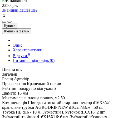
В наявності
2350грн.
Знайшли дешевше?
Купити
Купити в 1 клик
Опис
Характеристики
0
Відгуки
Питання - відповідь (0)
Ціна за шт.
Загальні
Бренд
Agrodrip
Призначення
Крапельний полив
Рейтинг товару по відгукам
5
Діаметр
16 мм
Максимальна площа поливу, м2
50
Комплектація
Швидкозатискний старт-коннектор d16X3/4\",
крапельне трубки AGRODRIP NEW d16/2л/33cм - 50 м,
Трубка ПЕ d16 - 10 м, Зубчастий L куточок d16X16: 2 шт,
Зубчастий трійник d16X16X16: 6 шт, Зубчастий з\'єднувач