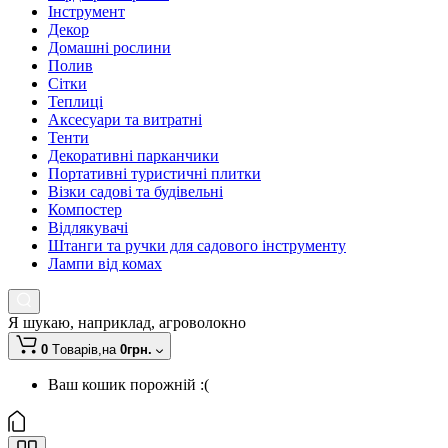
Інструмент
Декор
Домашні рослини
Полив
Сітки
Теплиці
Аксесуари та витратні
Тенти
Декоративні парканчики
Портативні туристичні плитки
Візки садові та будівельні
Компостер
Відлякувачі
Штанги та ручки для садового інструменту
Лампи від комах
Я шукаю, наприклад,
агроволокно
0
Tоварів,
на
0грн.
Ваш кошик порожній :(