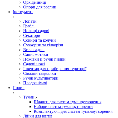
Орхідейниці
Опори для рослин
Інструмент
Лопати
Граблі
Ножиці садові
Секатори
Сокири та колуни
Сучкорізи та гілкорізи
Вила садові
Сапи, мотики
Ножівки й ручні пилки
Садові ножі
Інвентар для прибирання території
Сівалки-саджалки
Ручні культиватори
Плодознімачі
Полив
Туман
Шланги для систем туманоутворення
Набори систем туманоутворення
Комплектуючі для систем туманоутворення
Лійки для квітів