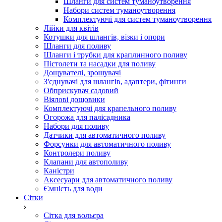
Шланги для систем туманоутворення
Набори систем туманоутворення
Комплектуючі для систем туманоутворення
Лійки для квітів
Котушки для шлангів, візки і опори
Шланги для поливу
Шланги і трубки для краплинного поливу
Пістолети та насадки для поливу
Дощувателі, зрошувачі
З'єднувачі для шлангів, адаптери, фітинги
Обприскувач садовий
Віялові дощовики
Комплектуючі для крапельного поливу
Огорожа для палісадника
Набори для поливу
Датчики для автоматичного поливу
Форсунки для автоматичного поливу
Контролери поливу
Клапани для автополиву
Каністри
Аксесуари для автоматичного поливу
Ємність для води
Сітки
Сітка для вольєра