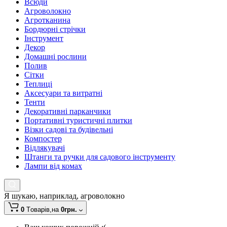
Всюди
Агроволокно
Агротканина
Бордюрні стрічки
Інструмент
Декор
Домашні рослини
Полив
Сітки
Теплиці
Аксесуари та витратні
Тенти
Декоративні парканчики
Портативні туристичні плитки
Візки садові та будівельні
Компостер
Відлякувачі
Штанги та ручки для садового інструменту
Лампи від комах
Я шукаю, наприклад,
агроволокно
0
Tоварів,
на
0грн.