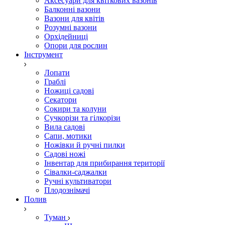
Аксесуари для квіткових вазонів
Балконні вазони
Вазони для квітів
Розумні вазони
Орхідейниці
Опори для рослин
Інструмент
Лопати
Граблі
Ножиці садові
Секатори
Сокири та колуни
Сучкорізи та гілкорізи
Вила садові
Сапи, мотики
Ножівки й ручні пилки
Садові ножі
Інвентар для прибирання території
Сівалки-саджалки
Ручні культиватори
Плодознімачі
Полив
Туман