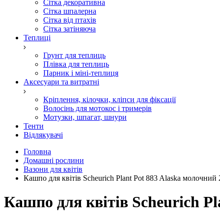
Сітка декоративна
Сітка шпалерна
Сітка від птахів
Сітка затіняюча
Теплиці
Грунт для теплиць
Плівка для теплиць
Парник і міні-теплиця
Аксесуари та витратні
Кріплення, кілочки, кліпси для фіксації
Волосінь для мотокос і тримерів
Мотузки, шпагат, шнури
Тенти
Відлякувачі
Головна
Домашні рослини
Вазони для квітів
Кашпо для квітів Scheurich Plant Pot 883 Alaska молочний
Кашпо для квітів Scheurich Pl