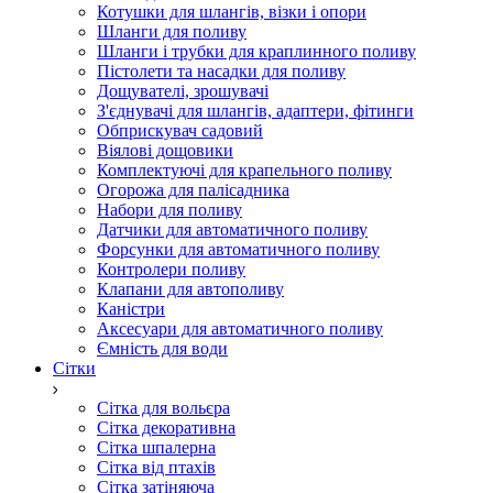
Котушки для шлангів, візки і опори
Шланги для поливу
Шланги і трубки для краплинного поливу
Пістолети та насадки для поливу
Дощувателі, зрошувачі
З'єднувачі для шлангів, адаптери, фітинги
Обприскувач садовий
Віялові дощовики
Комплектуючі для крапельного поливу
Огорожа для палісадника
Набори для поливу
Датчики для автоматичного поливу
Форсунки для автоматичного поливу
Контролери поливу
Клапани для автополиву
Каністри
Аксесуари для автоматичного поливу
Ємність для води
Сітки
Сітка для вольєра
Сітка декоративна
Сітка шпалерна
Сітка від птахів
Сітка затіняюча