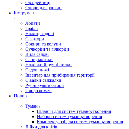
Орхідейниці
Опори для рослин
Інструмент
Лопати
Граблі
Ножиці садові
Секатори
Сокири та колуни
Сучкорізи та гілкорізи
Вила садові
Сапи, мотики
Ножівки й ручні пилки
Садові ножі
Інвентар для прибирання території
Сівалки-саджалки
Ручні культиватори
Плодознімачі
Полив
Туман
Шланги для систем туманоутворення
Набори систем туманоутворення
Комплектуючі для систем туманоутворення
Лійки для квітів