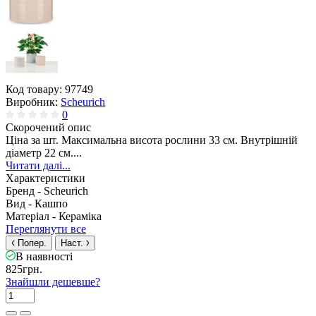
Код товару:
97749
Виробник:
Scheurich
0
Скорочений опис
Ціна за шт. Максимальна висота рослини 33 см. Внутрішній
діаметр 22 см....
Читати далі...
Характеристики
Бренд -
Scheurich
Вид -
Кашпо
Матеріал -
Кераміка
Переглянути все
Попер.
Наст.
В наявності
825грн.
Знайшли дешевше?