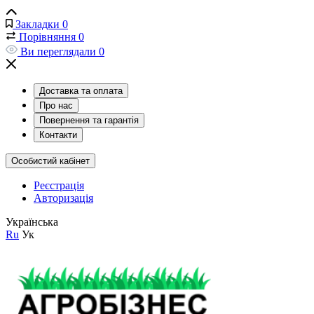
Закладки
0
Порівняння
0
Ви переглядали
0
Доставка та оплата
Про нас
Повернення та гарантія
Контакти
Особистий кабінет
Реєстрація
Авторизація
Українська
Ru
Ук