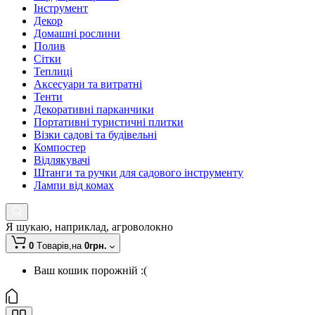
Інструмент
Декор
Домашні рослини
Полив
Сітки
Теплиці
Аксесуари та витратні
Тенти
Декоративні парканчики
Портативні туристичні плитки
Візки садові та будівельні
Компостер
Відлякувачі
Штанги та ручки для садового інструменту
Лампи від комах
Я шукаю, наприклад,
агроволокно
0
Tоварів,
на
0грн.
Ваш кошик порожній :(