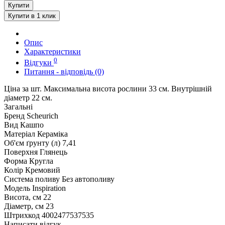
Купити
Купити в 1 клик
Опис
Характеристики
0
Відгуки
Питання - відповідь (0)
Ціна за шт. Максимальна висота рослини 33 см. Внутрішній
діаметр 22 см.
Загальні
Бренд
Scheurich
Вид
Кашпо
Матеріал
Кераміка
Об'єм ґрунту (л)
7,41
Поверхня
Глянець
Форма
Кругла
Колір
Кремовий
Система поливу
Без автополиву
Модель
Inspiration
Висота, см
22
Діаметр, см
23
Штрихкод
4002477537535
Написати відгук