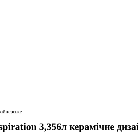
изайнерське
spiration 3,356л керамічне диз