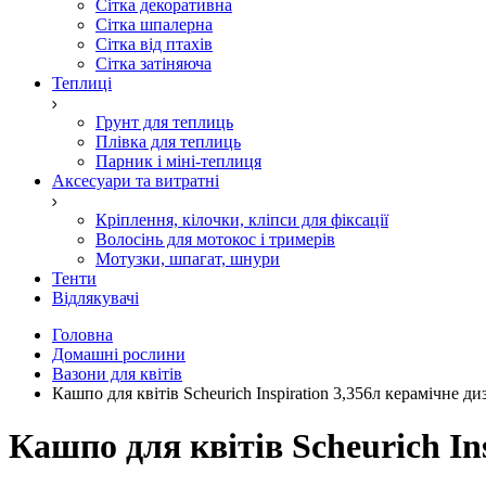
Сітка декоративна
Сітка шпалерна
Сітка від птахів
Сітка затіняюча
Теплиці
Грунт для теплиць
Плівка для теплиць
Парник і міні-теплиця
Аксесуари та витратні
Кріплення, кілочки, кліпси для фіксації
Волосінь для мотокос і тримерів
Мотузки, шпагат, шнури
Тенти
Відлякувачі
Головна
Домашні рослини
Вазони для квітів
Кашпо для квітів Scheurich Inspiration 3,356л керамічне д
Кашпо для квітів Scheurich In