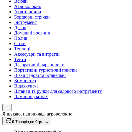
Всюди
Агроволокно
Агротканина
Бордюрні стрічки
Інструмент
Декор
Домашні рослини
Полив
Сітки
Теплиці
Аксесуари та витратні
Тенти
Декоративні парканчики
Портативні туристичні плитки
Візки садові та будівельні
Компостер
Відлякувачі
Штанги та ручки для садового інструменту
Лампи від комах
Я шукаю, наприклад,
агроволокно
0
Tоварів,
на
0грн.