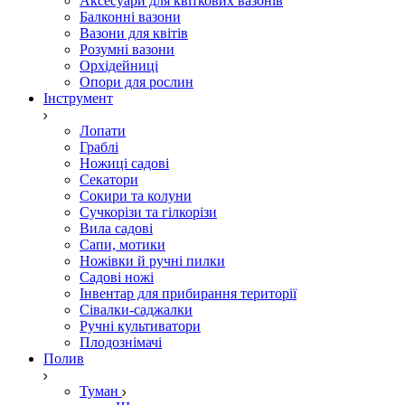
Аксесуари для квіткових вазонів
Балконні вазони
Вазони для квітів
Розумні вазони
Орхідейниці
Опори для рослин
Інструмент
Лопати
Граблі
Ножиці садові
Секатори
Сокири та колуни
Сучкорізи та гілкорізи
Вила садові
Сапи, мотики
Ножівки й ручні пилки
Садові ножі
Інвентар для прибирання території
Сівалки-саджалки
Ручні культиватори
Плодознімачі
Полив
Туман