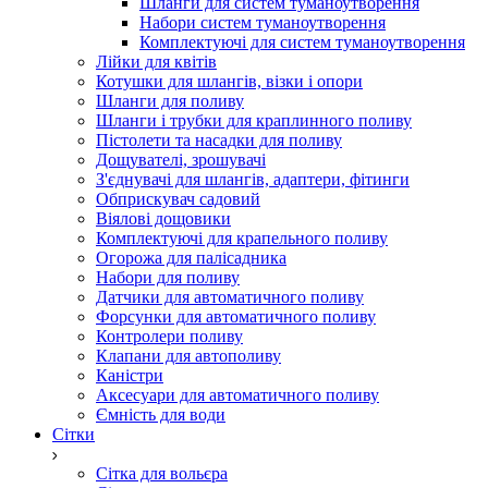
Шланги для систем туманоутворення
Набори систем туманоутворення
Комплектуючі для систем туманоутворення
Лійки для квітів
Котушки для шлангів, візки і опори
Шланги для поливу
Шланги і трубки для краплинного поливу
Пістолети та насадки для поливу
Дощувателі, зрошувачі
З'єднувачі для шлангів, адаптери, фітинги
Обприскувач садовий
Віялові дощовики
Комплектуючі для крапельного поливу
Огорожа для палісадника
Набори для поливу
Датчики для автоматичного поливу
Форсунки для автоматичного поливу
Контролери поливу
Клапани для автополиву
Каністри
Аксесуари для автоматичного поливу
Ємність для води
Сітки
Сітка для вольєра