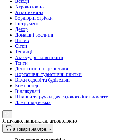
Всюди
Агроволокно
Агротканина
Бордюрні стрічки
Інструмент
Декор
Домашні рослини
Полив
Сітки
Теплиці
Аксесуари та витратні
Тенти
Декоративні парканчики
Портативні туристичні плитки
Візки садові та будівельні
Компостер
Відлякувачі
Штанги та ручки для садового інструменту
Лампи від комах
Я шукаю, наприклад,
агроволокно
0
Tоварів,
на
0грн.