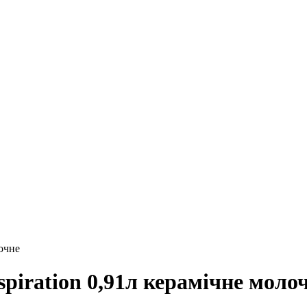
лочне
spiration 0,91л керамічне моло