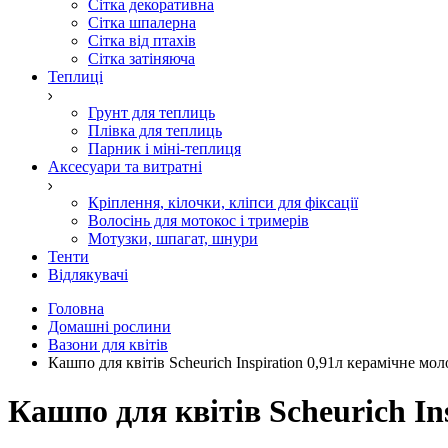
Сітка декоративна
Сітка шпалерна
Сітка від птахів
Сітка затіняюча
Теплиці
Грунт для теплиць
Плівка для теплиць
Парник і міні-теплиця
Аксесуари та витратні
Кріплення, кілочки, кліпси для фіксації
Волосінь для мотокос і тримерів
Мотузки, шпагат, шнури
Тенти
Відлякувачі
Головна
Домашні рослини
Вазони для квітів
Кашпо для квітів Scheurich Inspiration 0,91л керамічне мо
Кашпо для квітів Scheurich In