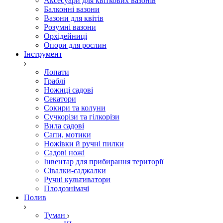
Аксесуари для квіткових вазонів
Балконні вазони
Вазони для квітів
Розумні вазони
Орхідейниці
Опори для рослин
Інструмент
Лопати
Граблі
Ножиці садові
Секатори
Сокири та колуни
Сучкорізи та гілкорізи
Вила садові
Сапи, мотики
Ножівки й ручні пилки
Садові ножі
Інвентар для прибирання території
Сівалки-саджалки
Ручні культиватори
Плодознімачі
Полив
Туман