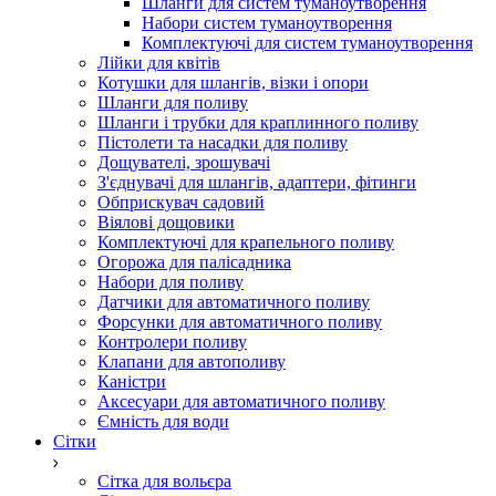
Шланги для систем туманоутворення
Набори систем туманоутворення
Комплектуючі для систем туманоутворення
Лійки для квітів
Котушки для шлангів, візки і опори
Шланги для поливу
Шланги і трубки для краплинного поливу
Пістолети та насадки для поливу
Дощувателі, зрошувачі
З'єднувачі для шлангів, адаптери, фітинги
Обприскувач садовий
Віялові дощовики
Комплектуючі для крапельного поливу
Огорожа для палісадника
Набори для поливу
Датчики для автоматичного поливу
Форсунки для автоматичного поливу
Контролери поливу
Клапани для автополиву
Каністри
Аксесуари для автоматичного поливу
Ємність для води
Сітки
Сітка для вольєра