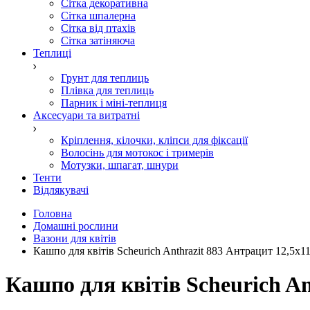
Сітка декоративна
Сітка шпалерна
Сітка від птахів
Сітка затіняюча
Теплиці
Грунт для теплиць
Плівка для теплиць
Парник і міні-теплиця
Аксесуари та витратні
Кріплення, кілочки, кліпси для фіксації
Волосінь для мотокос і тримерів
Мотузки, шпагат, шнури
Тенти
Відлякувачі
Головна
Домашні рослини
Вазони для квітів
Кашпо для квітів Scheurich Anthrazit 883 Антрацит 12,5x11
Кашпо для квітів Scheurich An