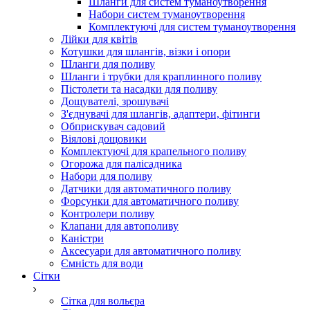
Шланги для систем туманоутворення
Набори систем туманоутворення
Комплектуючі для систем туманоутворення
Лійки для квітів
Котушки для шлангів, візки і опори
Шланги для поливу
Шланги і трубки для краплинного поливу
Пістолети та насадки для поливу
Дощувателі, зрошувачі
З'єднувачі для шлангів, адаптери, фітинги
Обприскувач садовий
Віялові дощовики
Комплектуючі для крапельного поливу
Огорожа для палісадника
Набори для поливу
Датчики для автоматичного поливу
Форсунки для автоматичного поливу
Контролери поливу
Клапани для автополиву
Каністри
Аксесуари для автоматичного поливу
Ємність для води
Сітки
Сітка для вольєра