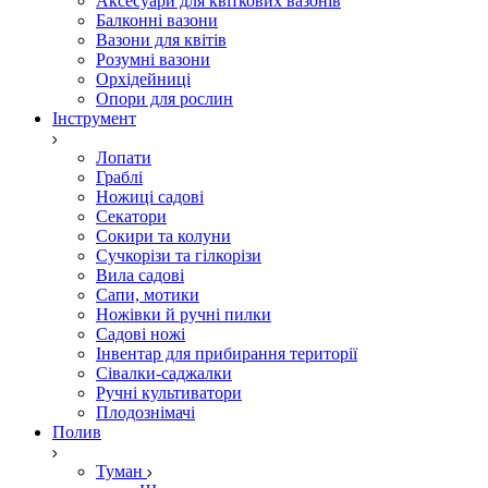
Аксесуари для квіткових вазонів
Балконні вазони
Вазони для квітів
Розумні вазони
Орхідейниці
Опори для рослин
Інструмент
Лопати
Граблі
Ножиці садові
Секатори
Сокири та колуни
Сучкорізи та гілкорізи
Вила садові
Сапи, мотики
Ножівки й ручні пилки
Садові ножі
Інвентар для прибирання території
Сівалки-саджалки
Ручні культиватори
Плодознімачі
Полив
Туман