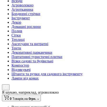
Всюди
Агроволокно
Агротканина
Бордюрні стрічки
Інструмент
Декор
Домашні рослини
Полив
Сітки
Теплиці
Аксесуари та витратні
Тенти
Декоративні парканчики
Портативні туристичні плитки
Візки садові та будівельні
Компостер
Відлякувачі
Штанги та ручки для садового інструменту
Лампи від комах
Я шукаю, наприклад,
агроволокно
0
Tоварів,
на
0грн.