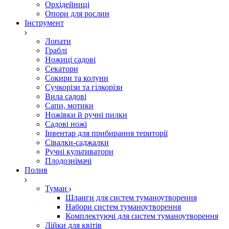
Орхідейниці
Опори для рослин
Інструмент
Лопати
Граблі
Ножиці садові
Секатори
Сокири та колуни
Сучкорізи та гілкорізи
Вила садові
Сапи, мотики
Ножівки й ручні пилки
Садові ножі
Інвентар для прибирання території
Сівалки-саджалки
Ручні культиватори
Плодознімачі
Полив
Туман
Шланги для систем туманоутворення
Набори систем туманоутворення
Комплектуючі для систем туманоутворення
Лійки для квітів