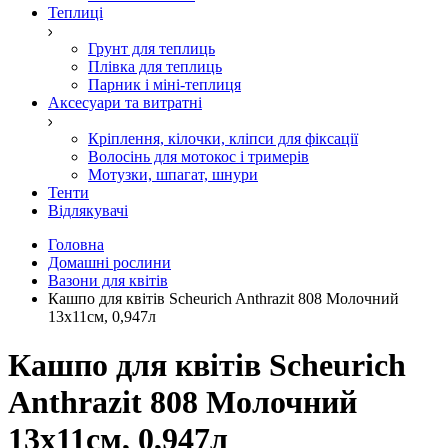
Теплиці
Грунт для теплиць
Плівка для теплиць
Парник і міні-теплиця
Аксесуари та витратні
Кріплення, кілочки, кліпси для фіксації
Волосінь для мотокос і тримерів
Мотузки, шпагат, шнури
Тенти
Відлякувачі
Головна
Домашні рослини
Вазони для квітів
Кашпо для квітів Scheurich Anthrazit 808 Молочний
13x11см, 0,947л
Кашпо для квітів Scheurich
Anthrazit 808 Молочний
13x11см, 0,947л