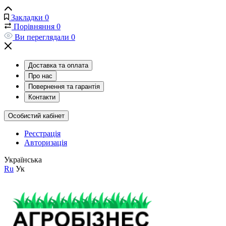
Закладки
0
Порівняння
0
Ви переглядали
0
Доставка та оплата
Про нас
Повернення та гарантія
Контакти
Особистий кабінет
Реєстрація
Авторизація
Українська
Ru
Ук