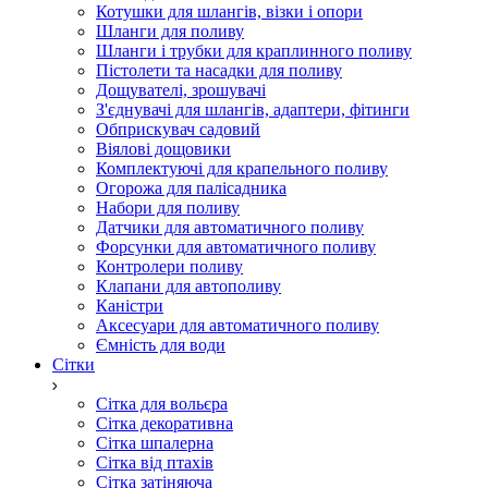
Котушки для шлангів, візки і опори
Шланги для поливу
Шланги і трубки для краплинного поливу
Пістолети та насадки для поливу
Дощувателі, зрошувачі
З'єднувачі для шлангів, адаптери, фітинги
Обприскувач садовий
Віялові дощовики
Комплектуючі для крапельного поливу
Огорожа для палісадника
Набори для поливу
Датчики для автоматичного поливу
Форсунки для автоматичного поливу
Контролери поливу
Клапани для автополиву
Каністри
Аксесуари для автоматичного поливу
Ємність для води
Сітки
Сітка для вольєра
Сітка декоративна
Сітка шпалерна
Сітка від птахів
Сітка затіняюча