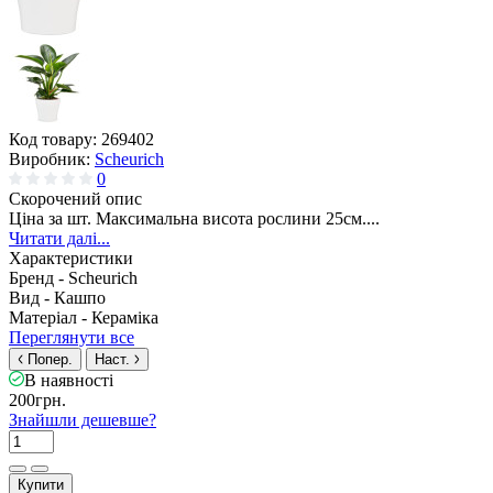
Код товару:
269402
Виробник:
Scheurich
0
Скорочений опис
Ціна за шт. Максимальна висота рослини 25см....
Читати далі...
Характеристики
Бренд -
Scheurich
Вид -
Кашпо
Матеріал -
Кераміка
Переглянути все
Попер.
Наст.
В наявності
200грн.
Знайшли дешевше?
Купити