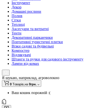
Інструмент
Декор
Домашні рослини
Полив
Сітки
Теплиці
Аксесуари та витратні
Тенти
Декоративні парканчики
Портативні туристичні плитки
Візки садові та будівельні
Компостер
Відлякувачі
Штанги та ручки для садового інструменту
Лампи від комах
Я шукаю, наприклад,
агроволокно
0
Tоварів,
на
0грн.
Ваш кошик порожній :(