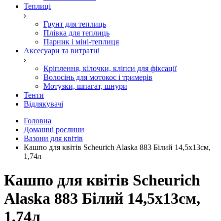
Теплиці
Грунт для теплиць
Плівка для теплиць
Парник і міні-теплиця
Аксесуари та витратні
Кріплення, кілочки, кліпси для фіксації
Волосінь для мотокос і тримерів
Мотузки, шпагат, шнури
Тенти
Відлякувачі
Головна
Домашні рослини
Вазони для квітів
Кашпо для квітів Scheurich Alaska 883 Білий 14,5x13см,
1,74л
Кашпо для квітів Scheurich
Alaska 883 Білий 14,5x13см,
1,74л