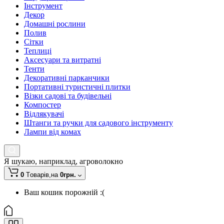
Інструмент
Декор
Домашні рослини
Полив
Сітки
Теплиці
Аксесуари та витратні
Тенти
Декоративні парканчики
Портативні туристичні плитки
Візки садові та будівельні
Компостер
Відлякувачі
Штанги та ручки для садового інструменту
Лампи від комах
Я шукаю, наприклад,
агроволокно
0
Tоварів,
на
0грн.
Ваш кошик порожній :(