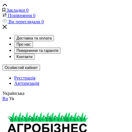
Закладки
0
Порівняння
0
Ви переглядали
0
Доставка та оплата
Про нас
Повернення та гарантія
Контакти
Особистий кабінет
Реєстрація
Авторизація
Українська
Ru
Ук