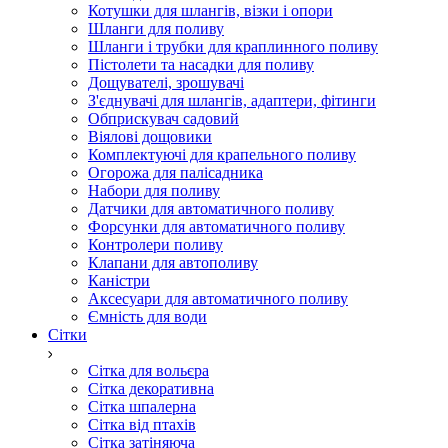
Котушки для шлангів, візки і опори
Шланги для поливу
Шланги і трубки для краплинного поливу
Пістолети та насадки для поливу
Дощувателі, зрошувачі
З'єднувачі для шлангів, адаптери, фітинги
Обприскувач садовий
Віялові дощовики
Комплектуючі для крапельного поливу
Огорожа для палісадника
Набори для поливу
Датчики для автоматичного поливу
Форсунки для автоматичного поливу
Контролери поливу
Клапани для автополиву
Каністри
Аксесуари для автоматичного поливу
Ємність для води
Сітки
Сітка для вольєра
Сітка декоративна
Сітка шпалерна
Сітка від птахів
Сітка затіняюча