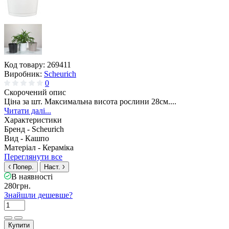
Код товару:
269411
Виробник:
Scheurich
0
Скорочений опис
Ціна за шт. Максимальна висота рослини 28см....
Читати далі...
Характеристики
Бренд -
Scheurich
Вид -
Кашпо
Матеріал -
Кераміка
Переглянути все
Попер.
Наст.
В наявності
280грн.
Знайшли дешевше?
Купити