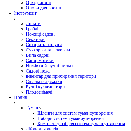
Орхідейниці
Опори для рослин
Інструмент
Лопати
Граблі
Ножиці садові
Секатори
Сокири та колуни
Сучкорізи та гілкорізи
Вила садові
Сапи, мотики
Ножівки й ручні пилки
Садові ножі
Інвентар для прибирання території
Сівалки-саджалки
Ручні культиватори
Плодознімачі
Полив
Туман
Шланги для систем туманоутворення
Набори систем туманоутворення
Комплектуючі для систем туманоутворення
Лійки для квітів