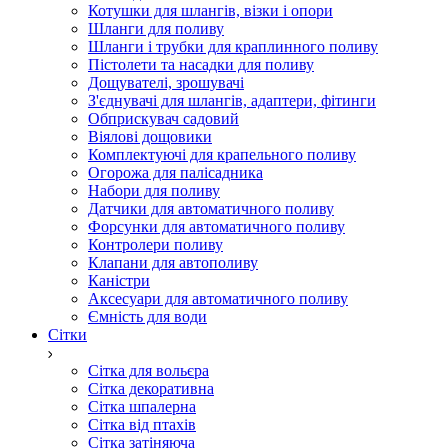
Котушки для шлангів, візки і опори
Шланги для поливу
Шланги і трубки для краплинного поливу
Пістолети та насадки для поливу
Дощувателі, зрошувачі
З'єднувачі для шлангів, адаптери, фітинги
Обприскувач садовий
Віялові дощовики
Комплектуючі для крапельного поливу
Огорожа для палісадника
Набори для поливу
Датчики для автоматичного поливу
Форсунки для автоматичного поливу
Контролери поливу
Клапани для автополиву
Каністри
Аксесуари для автоматичного поливу
Ємність для води
Сітки
Сітка для вольєра
Сітка декоративна
Сітка шпалерна
Сітка від птахів
Сітка затіняюча