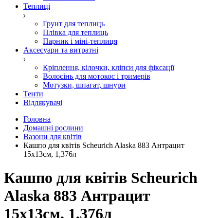
Теплиці
Грунт для теплиць
Плівка для теплиць
Парник і міні-теплиця
Аксесуари та витратні
Кріплення, кілочки, кліпси для фіксації
Волосінь для мотокос і тримерів
Мотузки, шпагат, шнури
Тенти
Відлякувачі
Головна
Домашні рослини
Вазони для квітів
Кашпо для квітів Scheurich Alaska 883 Антрацит
15x13см, 1,376л
Кашпо для квітів Scheurich
Alaska 883 Антрацит
15x13см, 1,376л