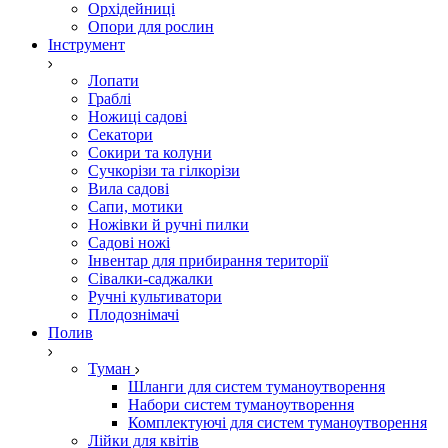
Орхідейниці
Опори для рослин
Інструмент
Лопати
Граблі
Ножиці садові
Секатори
Сокири та колуни
Сучкорізи та гілкорізи
Вила садові
Сапи, мотики
Ножівки й ручні пилки
Садові ножі
Інвентар для прибирання території
Сівалки-саджалки
Ручні культиватори
Плодознімачі
Полив
Туман
Шланги для систем туманоутворення
Набори систем туманоутворення
Комплектуючі для систем туманоутворення
Лійки для квітів