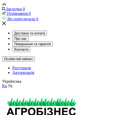
Закладки
0
Порівняння
0
Ви переглядали
0
Доставка та оплата
Про нас
Повернення та гарантія
Контакти
Особистий кабінет
Реєстрація
Авторизація
Українська
Ru
Ук