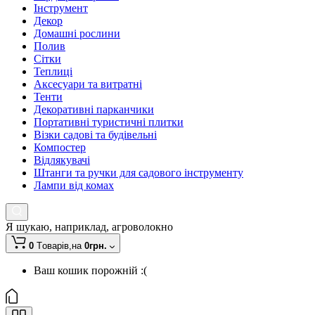
Інструмент
Декор
Домашні рослини
Полив
Сітки
Теплиці
Аксесуари та витратні
Тенти
Декоративні парканчики
Портативні туристичні плитки
Візки садові та будівельні
Компостер
Відлякувачі
Штанги та ручки для садового інструменту
Лампи від комах
Я шукаю, наприклад,
агроволокно
0
Tоварів,
на
0грн.
Ваш кошик порожній :(