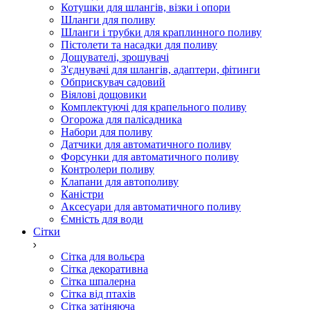
Котушки для шлангів, візки і опори
Шланги для поливу
Шланги і трубки для краплинного поливу
Пістолети та насадки для поливу
Дощувателі, зрошувачі
З'єднувачі для шлангів, адаптери, фітинги
Обприскувач садовий
Віялові дощовики
Комплектуючі для крапельного поливу
Огорожа для палісадника
Набори для поливу
Датчики для автоматичного поливу
Форсунки для автоматичного поливу
Контролери поливу
Клапани для автополиву
Каністри
Аксесуари для автоматичного поливу
Ємність для води
Сітки
Сітка для вольєра
Сітка декоративна
Сітка шпалерна
Сітка від птахів
Сітка затіняюча