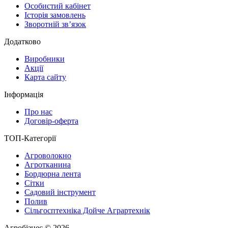
Особистий кабінет
Історія замовлень
Зворотній зв’язок
Додатково
Виробники
Акції
Карта сайту
Інформація
Про нас
Договір-оферта
ТОП-Категорії
Агроволокно
Агротканина
Бордюрна лента
Сітки
Садовий інструмент
Полив
Сільгосптехніка Дойче Аграртехнік
Агробізнес © 2026