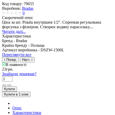
Код товару:
79655
Виробник:
Bradas
0
Скорочений опис
Ціна за шт. Різьба внутрішня 1/2". Спреевая регульована
форсунка з фільтром. Створює водяну парасольку....
Читати далі...
Характеристики
Бренд -
Bradas
Країна бренду -
Польща
Артикул виробника -
DSZW-1500L
Переглянути все
Попер.
Наст.
В наявності
23грн.
Знайшли дешевше?
Купити
Купити в 1 клик
Опис
Характеристики