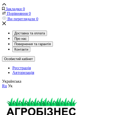
Закладки
0
Порівняння
0
Ви переглядали
0
Доставка та оплата
Про нас
Повернення та гарантія
Контакти
Особистий кабінет
Реєстрація
Авторизація
Українська
Ru
Ук