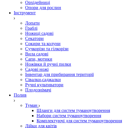
Орхідейниці
Опори для рослин
Інструмент
Лопати
Граблі
Ножиці садові
Секатори
Сокири та колуни
Сучкорізи та гілкорізи
Вила садові
Сапи, мотики
Ножівки й ручні пилки
Садові ножі
Інвентар для прибирання території
Сівалки-саджалки
Ручні культиватори
Плодознімачі
Полив
Туман
Шланги для систем туманоутворення
Набори систем туманоутворення
Комплектуючі для систем туманоутворення
Лійки для квітів