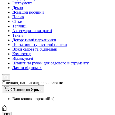
Інструмент
Декор
Домашні рослини
Полив
Сітки
Теплиці
Аксесуари та витратні
Тенти
Декоративні парканчики
Портативні туристичні плитки
Візки садові та будівельні
Компостер
Відлякувачі
Штанги та ручки для садового інструменту
Лампи від комах
Я шукаю, наприклад,
агроволокно
0
Tоварів,
на
0грн.
Ваш кошик порожній :(