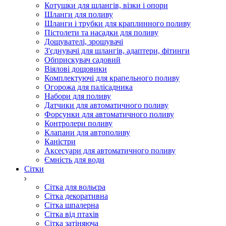
Котушки для шлангів, візки і опори
Шланги для поливу
Шланги і трубки для краплинного поливу
Пістолети та насадки для поливу
Дощувателі, зрошувачі
З'єднувачі для шлангів, адаптери, фітинги
Обприскувач садовий
Віялові дощовики
Комплектуючі для крапельного поливу
Огорожа для палісадника
Набори для поливу
Датчики для автоматичного поливу
Форсунки для автоматичного поливу
Контролери поливу
Клапани для автополиву
Каністри
Аксесуари для автоматичного поливу
Ємність для води
Сітки
Сітка для вольєра
Сітка декоративна
Сітка шпалерна
Сітка від птахів
Сітка затіняюча