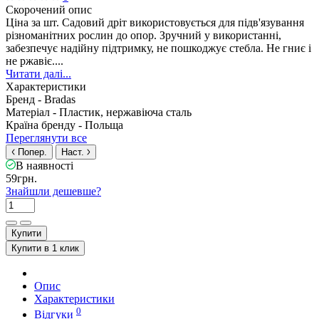
Скорочений опис
Ціна за шт. Садовий дріт використовується для підв'язування
різноманітних рослин до опор. Зручний у використанні,
забезпечує надійну підтримку, не пошкоджує стебла. Не гниє і
не ржавіє....
Читати далі...
Характеристики
Бренд -
Bradas
Матеріал -
Пластик, нержавіюча сталь
Країна бренду -
Польща
Переглянути все
Попер.
Наст.
В наявності
59грн.
Знайшли дешевше?
Купити
Купити в 1 клик
Опис
Характеристики
0
Відгуки