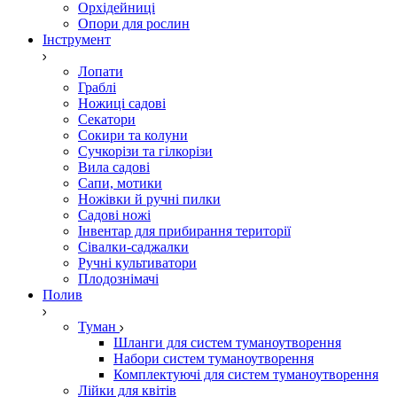
Орхідейниці
Опори для рослин
Інструмент
Лопати
Граблі
Ножиці садові
Секатори
Сокири та колуни
Сучкорізи та гілкорізи
Вила садові
Сапи, мотики
Ножівки й ручні пилки
Садові ножі
Інвентар для прибирання території
Сівалки-саджалки
Ручні культиватори
Плодознімачі
Полив
Туман
Шланги для систем туманоутворення
Набори систем туманоутворення
Комплектуючі для систем туманоутворення
Лійки для квітів