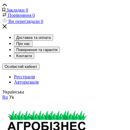
Закладки
0
Порівняння
0
Ви переглядали
0
Доставка та оплата
Про нас
Повернення та гарантія
Контакти
Особистий кабінет
Реєстрація
Авторизація
Українська
Ru
Ук