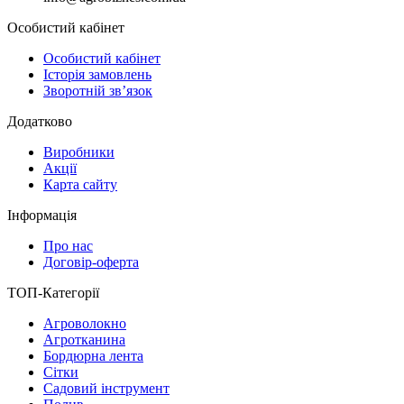
Особистий кабінет
Особистий кабінет
Історія замовлень
Зворотній зв’язок
Додатково
Виробники
Акції
Карта сайту
Інформація
Про нас
Договір-оферта
ТОП-Категорії
Агроволокно
Агротканина
Бордюрна лента
Сітки
Садовий інструмент