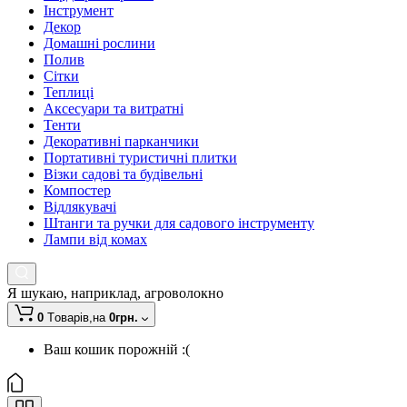
Інструмент
Декор
Домашні рослини
Полив
Сітки
Теплиці
Аксесуари та витратні
Тенти
Декоративні парканчики
Портативні туристичні плитки
Візки садові та будівельні
Компостер
Відлякувачі
Штанги та ручки для садового інструменту
Лампи від комах
Я шукаю, наприклад,
агроволокно
0
Tоварів,
на
0грн.
Ваш кошик порожній :(