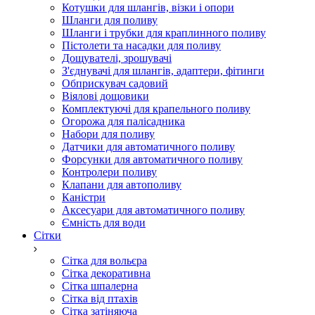
Котушки для шлангів, візки і опори
Шланги для поливу
Шланги і трубки для краплинного поливу
Пістолети та насадки для поливу
Дощувателі, зрошувачі
З'єднувачі для шлангів, адаптери, фітинги
Обприскувач садовий
Віялові дощовики
Комплектуючі для крапельного поливу
Огорожа для палісадника
Набори для поливу
Датчики для автоматичного поливу
Форсунки для автоматичного поливу
Контролери поливу
Клапани для автополиву
Каністри
Аксесуари для автоматичного поливу
Ємність для води
Сітки
Сітка для вольєра
Сітка декоративна
Сітка шпалерна
Сітка від птахів
Сітка затіняюча