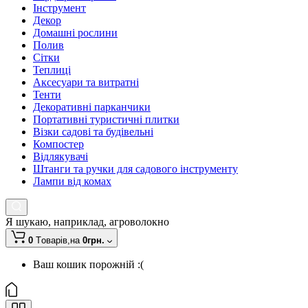
Інструмент
Декор
Домашні рослини
Полив
Сітки
Теплиці
Аксесуари та витратні
Тенти
Декоративні парканчики
Портативні туристичні плитки
Візки садові та будівельні
Компостер
Відлякувачі
Штанги та ручки для садового інструменту
Лампи від комах
Я шукаю, наприклад,
агроволокно
0
Tоварів,
на
0грн.
Ваш кошик порожній :(