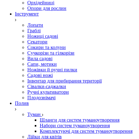
Орхідейниці
Опори для рослин
Інструмент
Лопати
Граблі
Ножиці садові
Секатори
Сокири та колуни
Сучкорізи та гілкорізи
Вила садові
Сапи, мотики
Ножівки й ручні пилки
Садові ножі
Інвентар для прибирання території
Сівалки-саджалки
Ручні культиватори
Плодознімачі
Полив
Туман
Шланги для систем туманоутворення
Набори систем туманоутворення
Комплектуючі для систем туманоутворення
Лійки для квітів