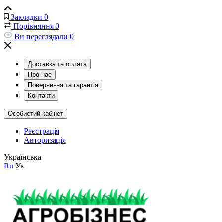
Закладки
0
Порівняння
0
Ви переглядали
0
Доставка та оплата
Про нас
Повернення та гарантія
Контакти
Особистий кабінет
Реєстрація
Авторизація
Українська
Ru
Ук