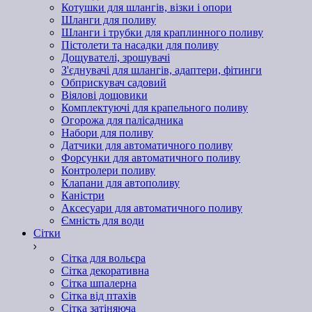
Котушки для шлангів, візки і опори
Шланги для поливу
Шланги і трубки для краплинного поливу
Пістолети та насадки для поливу
Дощувателі, зрошувачі
З'єднувачі для шлангів, адаптери, фітинги
Обприскувач садовий
Віялові дощовики
Комплектуючі для крапельного поливу
Огорожа для палісадника
Набори для поливу
Датчики для автоматичного поливу
Форсунки для автоматичного поливу
Контролери поливу
Клапани для автополиву
Каністри
Аксесуари для автоматичного поливу
Ємність для води
Сітки
Сітка для вольєра
Сітка декоративна
Сітка шпалерна
Сітка від птахів
Сітка затіняюча