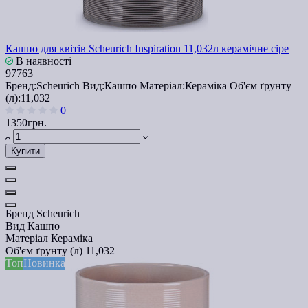
Кашпо для квітів Scheurich Inspiration 11,032л керамічне сіре
В наявності
97763
Бренд:
Scheurich
Вид:
Кашпо
Матеріал:
Кераміка
Об'єм ґрунту
(л):
11,032
0
1350грн.
Купити
Бренд
Scheurich
Вид
Кашпо
Матеріал
Кераміка
Об'єм ґрунту (л)
11,032
Топ
Новинка