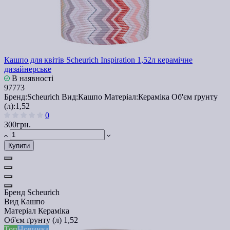
Кашпо для квітів Scheurich Inspiration 1,52л керамічне
дизайнерське
В наявності
97773
Бренд:
Scheurich
Вид:
Кашпо
Матеріал:
Кераміка
Об'єм ґрунту
(л):
1,52
0
300грн.
Купити
Бренд
Scheurich
Вид
Кашпо
Матеріал
Кераміка
Об'єм ґрунту (л)
1,52
Топ
Новинка