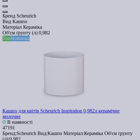
Бренд
Scheurich
Вид
Кашпо
Матеріал
Кераміка
Об'єм ґрунту (л)
0,982
Топ
Новинка
Кашпо для квітів Scheurich Inspiration 0,982л керамічне
молочне
В наявності
47191
Бренд:
Scheurich
Вид:
Кашпо
Матеріал:
Кераміка
Об'єм ґрунту
(л):
0,982