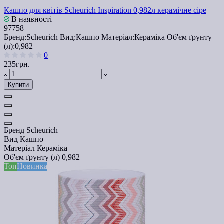
Кашпо для квітів Scheurich Inspiration 0,982л керамічне сіре
В наявності
97758
Бренд:
Scheurich
Вид:
Кашпо
Матеріал:
Кераміка
Об'єм ґрунту
(л):
0,982
0
235грн.
Купити
Бренд
Scheurich
Вид
Кашпо
Матеріал
Кераміка
Об'єм ґрунту (л)
0,982
Топ
Новинка