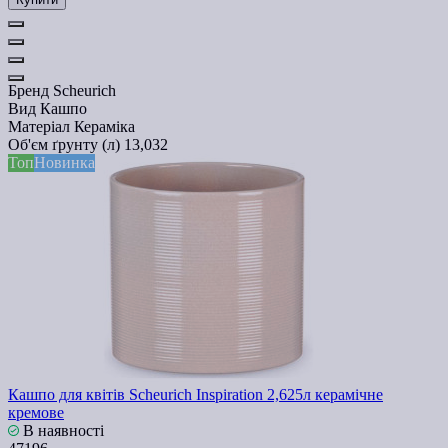
Бренд
Scheurich
Вид
Кашпо
Матеріал
Кераміка
Об'єм ґрунту (л)
13,032
Топ
Новинка
Кашпо для квітів Scheurich Inspiration 2,625л керамічне
кремове
В наявності