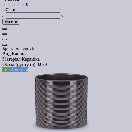
0
235грн.
Купити
Бренд
Scheurich
Вид
Кашпо
Матеріал
Кераміка
Об'єм ґрунту (л)
0,982
Топ
Новинка