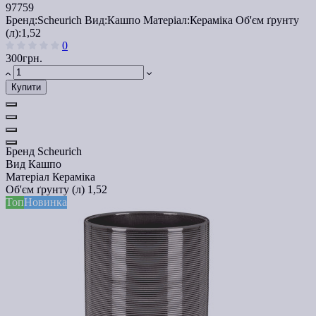
97759
Бренд:
Scheurich
Вид:
Кашпо
Матеріал:
Кераміка
Об'єм ґрунту
(л):
1,52
0
300грн.
Купити
Бренд
Scheurich
Вид
Кашпо
Матеріал
Кераміка
Об'єм ґрунту (л)
1,52
Топ
Новинка