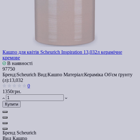
Кашпо для квітів Scheurich Inspiration 13,032л керамічне
кремове
В наявності
97750
Бренд:
Scheurich
Вид:
Кашпо
Матеріал:
Кераміка
Об'єм ґрунту
(л):
13,032
0
1350грн.
Купити
Бренд
Scheurich
Вид
Кашпо