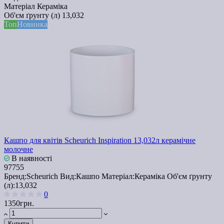
Матеріал
Кераміка
Об'єм ґрунту (л)
13,032
Топ
Новинка
Кашпо для квітів Scheurich Inspiration 13,032л керамічне
молочне
В наявності
97755
Бренд:
Scheurich
Вид:
Кашпо
Матеріал:
Кераміка
Об'єм ґрунту
(л):
13,032
0
1350грн.
Купити