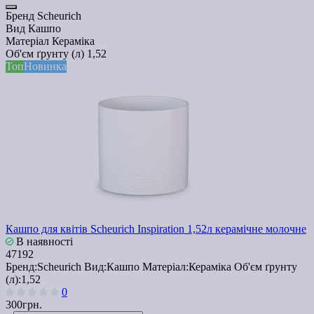
Бренд
Scheurich
Вид
Кашпо
Матеріал
Кераміка
Об'єм ґрунту (л)
1,52
Топ
Новинка
Кашпо для квітів Scheurich Inspiration 1,52л керамічне молочне
В наявності
47192
Бренд:
Scheurich
Вид:
Кашпо
Матеріал:
Кераміка
Об'єм ґрунту
(л):
1,52
0
300грн.