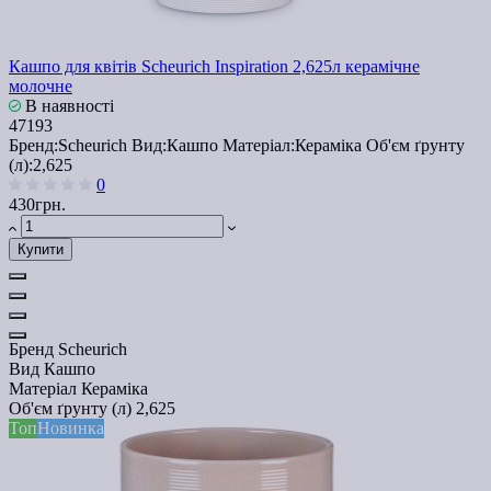
Кашпо для квітів Scheurich Inspiration 2,625л керамічне
молочне
В наявності
47193
Бренд:
Scheurich
Вид:
Кашпо
Матеріал:
Кераміка
Об'єм ґрунту
(л):
2,625
0
430грн.
Купити
Бренд
Scheurich
Вид
Кашпо
Матеріал
Кераміка
Об'єм ґрунту (л)
2,625
Топ
Новинка