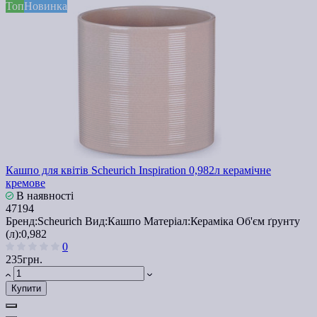
Топ
Новинка
Кашпо для квітів Scheurich Inspiration 0,982л керамічне
кремове
В наявності
47194
Бренд:
Scheurich
Вид:
Кашпо
Матеріал:
Кераміка
Об'єм ґрунту
(л):
0,982
0
235грн.
Купити