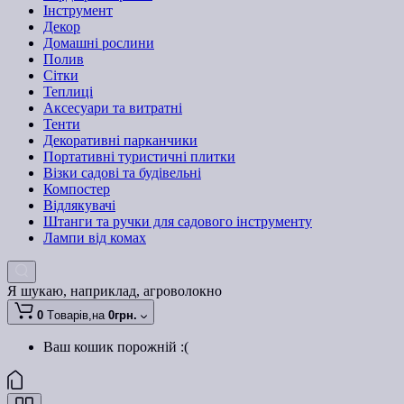
Інструмент
Декор
Домашні рослини
Полив
Сітки
Теплиці
Аксесуари та витратні
Тенти
Декоративні парканчики
Портативні туристичні плитки
Візки садові та будівельні
Компостер
Відлякувачі
Штанги та ручки для садового інструменту
Лампи від комах
Я шукаю, наприклад,
агроволокно
0
Tоварів,
на
0грн.
Ваш кошик порожній :(