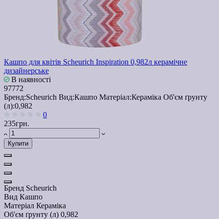
Кашпо для квітів Scheurich Inspiration 0,982л керамічне
дизайнерське
В наявності
97772
Бренд:
Scheurich
Вид:
Кашпо
Матеріал:
Кераміка
Об'єм ґрунту
(л):
0,982
0
235грн.
Купити
Бренд
Scheurich
Вид
Кашпо
Матеріал
Кераміка
Об'єм ґрунту (л)
0,982