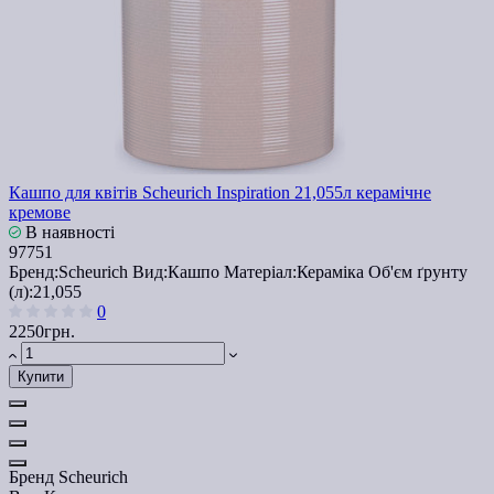
Кашпо для квітів Scheurich Inspiration 21,055л керамічне
кремове
В наявності
97751
Бренд:
Scheurich
Вид:
Кашпо
Матеріал:
Кераміка
Об'єм ґрунту
(л):
21,055
0
2250грн.
Купити
Бренд
Scheurich