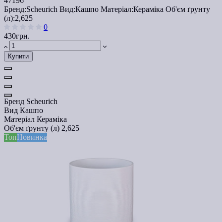
47196
Бренд:
Scheurich
Вид:
Кашпо
Матеріал:
Кераміка
Об'єм ґрунту
(л):
2,625
0
430грн.
Купити
Бренд
Scheurich
Вид
Кашпо
Матеріал
Кераміка
Об'єм ґрунту (л)
2,625
Топ
Новинка