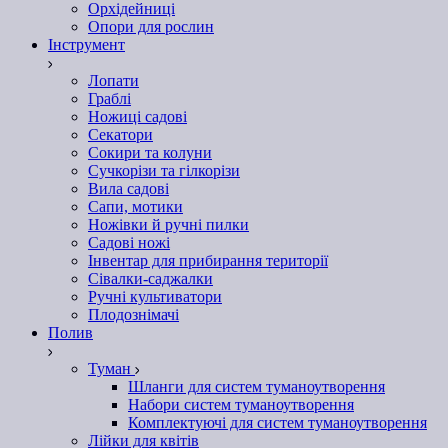
Орхідейниці
Опори для рослин
Інструмент
Лопати
Граблі
Ножиці садові
Секатори
Сокири та колуни
Сучкорізи та гілкорізи
Вила садові
Сапи, мотики
Ножівки й ручні пилки
Садові ножі
Інвентар для прибирання території
Сівалки-саджалки
Ручні культиватори
Плодознімачі
Полив
Туман
Шланги для систем туманоутворення
Набори систем туманоутворення
Комплектуючі для систем туманоутворення
Лійки для квітів