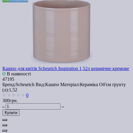
Кашпо для квітів Scheurich Inspiration 1,52л керамічне кремове
В наявності
47195
Бренд:
Scheurich
Вид:
Кашпо
Матеріал:
Кераміка
Об'єм ґрунту
(л):
1,52
0
300грн.
Купити