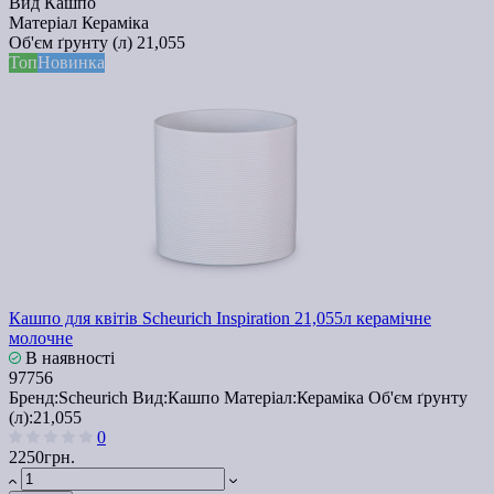
Вид
Кашпо
Матеріал
Кераміка
Об'єм ґрунту (л)
21,055
Топ
Новинка
Кашпо для квітів Scheurich Inspiration 21,055л керамічне
молочне
В наявності
97756
Бренд:
Scheurich
Вид:
Кашпо
Матеріал:
Кераміка
Об'єм ґрунту
(л):
21,055
0
2250грн.