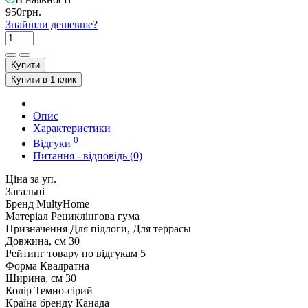
950грн.
Знайшли дешевше?
Купити
Купити в 1 клик
Опис
Характеристики
0
Відгуки
Питання - відповідь (0)
Ціна за уп.
Загальні
Бренд
MultyHome
Матеріал
Рециклінгова гума
Призначення
Для підлоги, Для террасы
Довжина, см
30
Рейтинг товару по відгукам
5
Форма
Квадратна
Ширина, см
30
Колір
Темно-сірий
Країна бренду
Канада