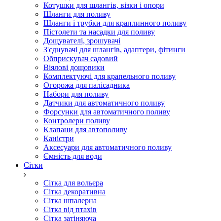
Котушки для шлангів, візки і опори
Шланги для поливу
Шланги і трубки для краплинного поливу
Пістолети та насадки для поливу
Дощувателі, зрошувачі
З'єднувачі для шлангів, адаптери, фітинги
Обприскувач садовий
Віялові дощовики
Комплектуючі для крапельного поливу
Огорожа для палісадника
Набори для поливу
Датчики для автоматичного поливу
Форсунки для автоматичного поливу
Контролери поливу
Клапани для автополиву
Каністри
Аксесуари для автоматичного поливу
Ємність для води
Сітки
Сітка для вольєра
Сітка декоративна
Сітка шпалерна
Сітка від птахів
Сітка затіняюча