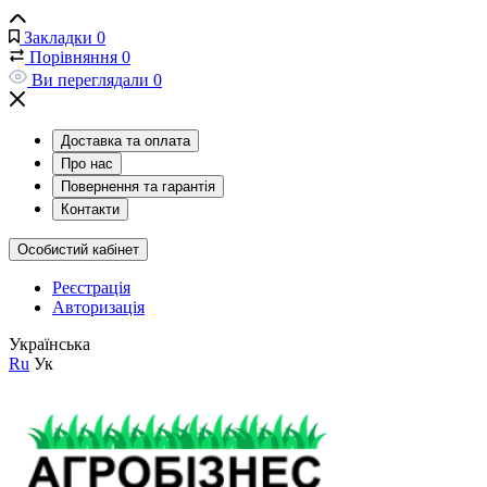
Закладки
0
Порівняння
0
Ви переглядали
0
Доставка та оплата
Про нас
Повернення та гарантія
Контакти
Особистий кабінет
Реєстрація
Авторизація
Українська
Ru
Ук