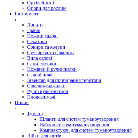
Орхідейниці
Опори для рослин
Інструмент
Лопати
Граблі
Ножиці садові
Секатори
Сокири та колуни
Сучкорізи та гілкорізи
Вила садові
Сапи, мотики
Ножівки й ручні пилки
Садові ножі
Інвентар для прибирання території
Сівалки-саджалки
Ручні культиватори
Плодознімачі
Полив
Туман
Шланги для систем туманоутворення
Набори систем туманоутворення
Комплектуючі для систем туманоутворення
Лійки для квітів