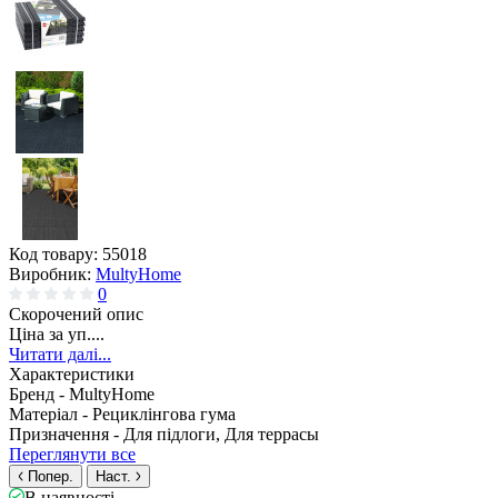
Код товару:
55018
Виробник:
MultyHome
0
Скорочений опис
Ціна за уп....
Читати далі...
Характеристики
Бренд -
MultyHome
Матеріал -
Рециклінгова гума
Призначення -
Для підлоги, Для террасы
Переглянути все
Попер.
Наст.
В наявності