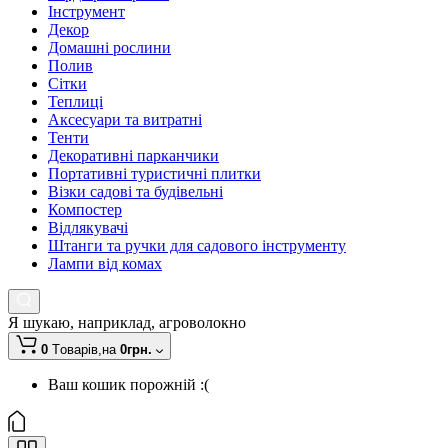
Інструмент
Декор
Домашні рослини
Полив
Сітки
Теплиці
Аксесуари та витратні
Тенти
Декоративні парканчики
Портативні туристичні плитки
Візки садові та будівельні
Компостер
Відлякувачі
Штанги та ручки для садового інструменту
Лампи від комах
Я шукаю, наприклад,
агроволокно
0
Tоварів,
на
0грн.
Ваш кошик порожній :(