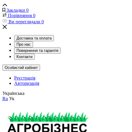
Закладки
0
Порівняння
0
Ви переглядали
0
Доставка та оплата
Про нас
Повернення та гарантія
Контакти
Особистий кабінет
Реєстрація
Авторизація
Українська
Ru
Ук