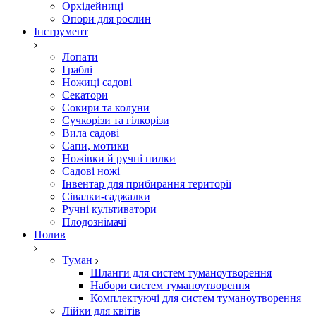
Орхідейниці
Опори для рослин
Інструмент
Лопати
Граблі
Ножиці садові
Секатори
Сокири та колуни
Сучкорізи та гілкорізи
Вила садові
Сапи, мотики
Ножівки й ручні пилки
Садові ножі
Інвентар для прибирання території
Сівалки-саджалки
Ручні культиватори
Плодознімачі
Полив
Туман
Шланги для систем туманоутворення
Набори систем туманоутворення
Комплектуючі для систем туманоутворення
Лійки для квітів