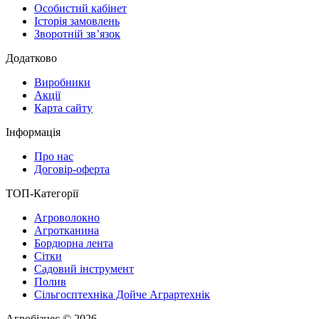
Особистий кабінет
Історія замовлень
Зворотній зв’язок
Додатково
Виробники
Акції
Карта сайту
Інформація
Про нас
Договір-оферта
ТОП-Категорії
Агроволокно
Агротканина
Бордюрна лента
Сітки
Садовий інструмент
Полив
Сільгосптехніка Дойче Аграртехнік
Агробізнес © 2026