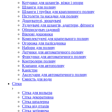
Котушки для шлангів, візки і опори
Шланги для поливу
Шланги і трубки для краплинного поливу
Пістолети та насадки для поливу
Дощувателі, зрошувачі
З'єднувачі для шлангів, адаптери, фітинги
Обприскувач садовий
Віялові дощовики
Комплектуючі для крапельного поливу
Огорожа для палісадника
Набори для поливу
Датчики для автоматичного поливу
Форсунки для автоматичного поливу
Контролери поливу
Клапани для автополиву
Каністри
Аксесуари для автоматичного поливу
Ємність для води
Сітки
Сітка для вольєра
Сітка декоративна
Сітка шпалерна
Сітка від птахів
Сітка затіняюча