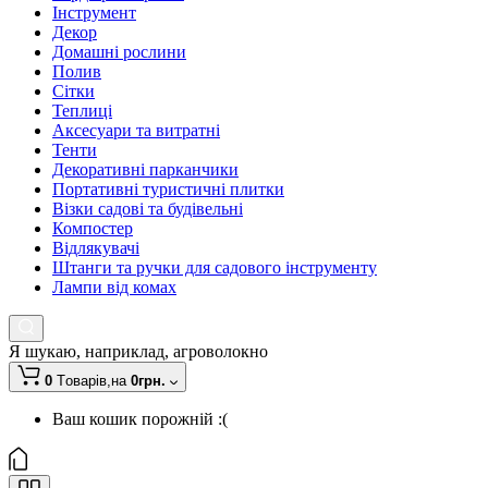
Інструмент
Декор
Домашні рослини
Полив
Сітки
Теплиці
Аксесуари та витратні
Тенти
Декоративні парканчики
Портативні туристичні плитки
Візки садові та будівельні
Компостер
Відлякувачі
Штанги та ручки для садового інструменту
Лампи від комах
Я шукаю, наприклад,
агроволокно
0
Tоварів,
на
0грн.
Ваш кошик порожній :(