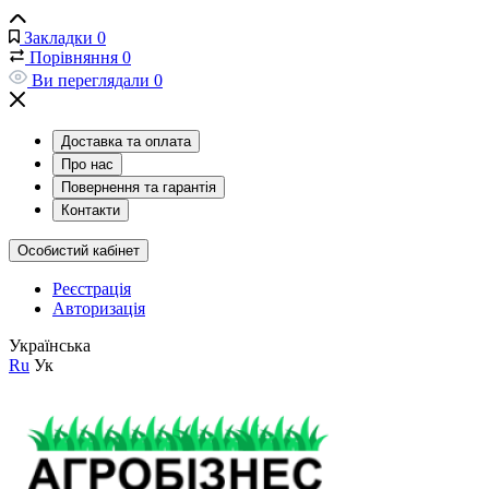
Закладки
0
Порівняння
0
Ви переглядали
0
Доставка та оплата
Про нас
Повернення та гарантія
Контакти
Особистий кабінет
Реєстрація
Авторизація
Українська
Ru
Ук