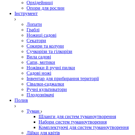
Орхідейниці
Опори для рослин
Інструмент
Лопати
Граблі
Ножиці садові
Секатори
Сокири та колуни
Сучкорізи та гілкорізи
Вила садові
Сапи, мотики
Ножівки й ручні пилки
Садові ножі
Інвентар для прибирання території
Сівалки-саджалки
Ручні культиватори
Плодознімачі
Полив
Туман
Шланги для систем туманоутворення
Набори систем туманоутворення
Комплектуючі для систем туманоутворення
Лійки для квітів