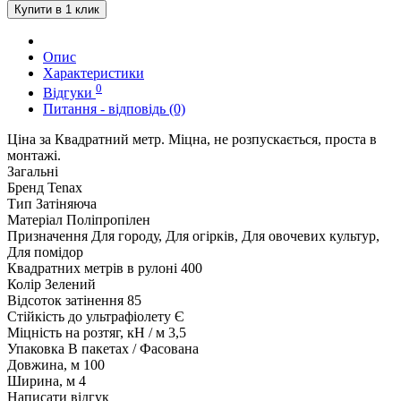
Купити в 1 клик
Опис
Характеристики
0
Відгуки
Питання - відповідь (0)
Ціна за Квадратний метр. Міцна, не розпускається, проста в
монтажі.
Загальні
Бренд
Tenax
Тип
Затіняюча
Матеріал
Поліпропілен
Призначення
Для городу, Для огірків, Для овочевих культур,
Для помідор
Квадратних метрів в рулоні
400
Колір
Зелений
Відсоток затінення
85
Стійкість до ультрафіолету
Є
Міцність на розтяг, кН / м
3,5
Упаковка
В пакетах / Фасована
Довжина, м
100
Ширина, м
4
Написати відгук