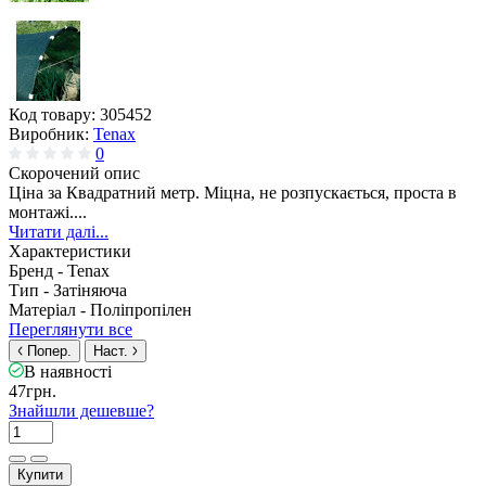
Код товару:
305452
Виробник:
Tenax
0
Скорочений опис
Ціна за Квадратний метр. Міцна, не розпускається, проста в
монтажі....
Читати далі...
Характеристики
Бренд -
Tenax
Тип -
Затіняюча
Матеріал -
Поліпропілен
Переглянути все
Попер.
Наст.
В наявності
47грн.
Знайшли дешевше?
Купити