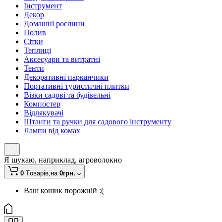
Інструмент
Декор
Домашні рослини
Полив
Сітки
Теплиці
Аксесуари та витратні
Тенти
Декоративні парканчики
Портативні туристичні плитки
Візки садові та будівельні
Компостер
Відлякувачі
Штанги та ручки для садового інструменту
Лампи від комах
Я шукаю, наприклад,
агроволокно
0
Tоварів,
на
0грн.
Ваш кошик порожній :(