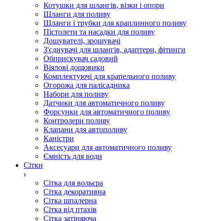
Котушки для шлангів, візки і опори
Шланги для поливу
Шланги і трубки для краплинного поливу
Пістолети та насадки для поливу
Дощувателі, зрошувачі
З'єднувачі для шлангів, адаптери, фітинги
Обприскувач садовий
Віялові дощовики
Комплектуючі для крапельного поливу
Огорожа для палісадника
Набори для поливу
Датчики для автоматичного поливу
Форсунки для автоматичного поливу
Контролери поливу
Клапани для автополиву
Каністри
Аксесуари для автоматичного поливу
Ємність для води
Сітки
Сітка для вольєра
Сітка декоративна
Сітка шпалерна
Сітка від птахів
Сітка затіняюча