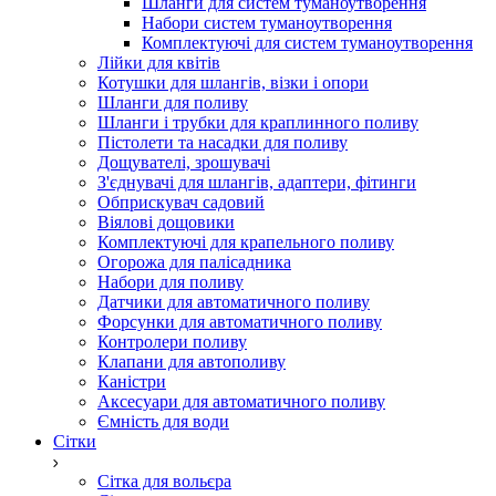
Шланги для систем туманоутворення
Набори систем туманоутворення
Комплектуючі для систем туманоутворення
Лійки для квітів
Котушки для шлангів, візки і опори
Шланги для поливу
Шланги і трубки для краплинного поливу
Пістолети та насадки для поливу
Дощувателі, зрошувачі
З'єднувачі для шлангів, адаптери, фітинги
Обприскувач садовий
Віялові дощовики
Комплектуючі для крапельного поливу
Огорожа для палісадника
Набори для поливу
Датчики для автоматичного поливу
Форсунки для автоматичного поливу
Контролери поливу
Клапани для автополиву
Каністри
Аксесуари для автоматичного поливу
Ємність для води
Сітки
Сітка для вольєра