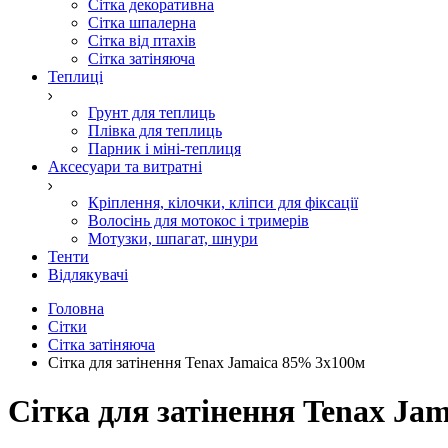
Сітка декоративна
Сітка шпалерна
Сітка від птахів
Сітка затіняюча
Теплиці
Грунт для теплиць
Плівка для теплиць
Парник і міні-теплиця
Аксесуари та витратні
Кріплення, кілочки, кліпси для фіксації
Волосінь для мотокос і тримерів
Мотузки, шпагат, шнури
Тенти
Відлякувачі
Головна
Сітки
Сітка затіняюча
Cітка для затінення Tenax Jamaica 85% 3x100м
Cітка для затінення Tenax Ja