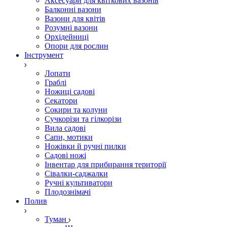
Аксесуари для квіткових вазонів
Балконні вазони
Вазони для квітів
Розумні вазони
Орхідейниці
Опори для рослин
Інструмент
Лопати
Граблі
Ножиці садові
Секатори
Сокири та колуни
Сучкорізи та гілкорізи
Вила садові
Сапи, мотики
Ножівки й ручні пилки
Садові ножі
Інвентар для прибирання території
Сівалки-саджалки
Ручні культиватори
Плодознімачі
Полив
Туман