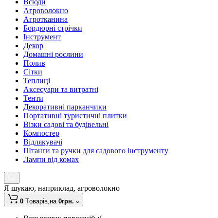
Всюди
Агроволокно
Агротканина
Бордюрні стрічки
Інструмент
Декор
Домашні рослини
Полив
Сітки
Теплиці
Аксесуари та витратні
Тенти
Декоративні парканчики
Портативні туристичні плитки
Візки садові та будівельні
Компостер
Відлякувачі
Штанги та ручки для садового інструменту
Лампи від комах
Я шукаю, наприклад,
агроволокно
0
Tоварів,
на
0грн.