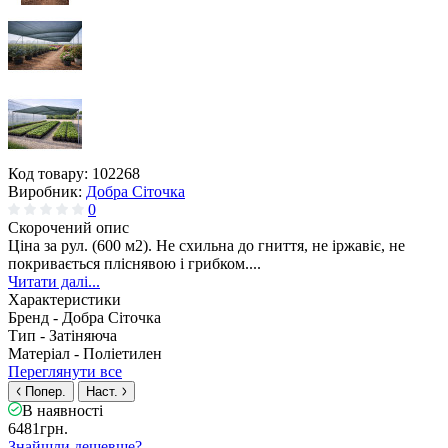
Код товару:
102268
Виробник:
Добра Сіточка
0
Скорочений опис
Ціна за рул. (600 м2). Не схильна до гниття, не іржавіє, не
покривається пліснявою і грибком....
Читати далі...
Характеристики
Бренд -
Добра Сіточка
Тип -
Затіняюча
Матеріал -
Поліетилен
Переглянути все
Попер.
Наст.
В наявності
6481грн.
Знайшли дешевше?