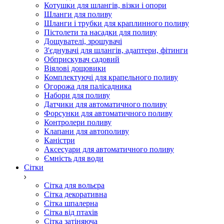
Котушки для шлангів, візки і опори
Шланги для поливу
Шланги і трубки для краплинного поливу
Пістолети та насадки для поливу
Дощувателі, зрошувачі
З'єднувачі для шлангів, адаптери, фітинги
Обприскувач садовий
Віялові дощовики
Комплектуючі для крапельного поливу
Огорожа для палісадника
Набори для поливу
Датчики для автоматичного поливу
Форсунки для автоматичного поливу
Контролери поливу
Клапани для автополиву
Каністри
Аксесуари для автоматичного поливу
Ємність для води
Сітки
Сітка для вольєра
Сітка декоративна
Сітка шпалерна
Сітка від птахів
Сітка затіняюча