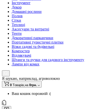
Інструмент
Декор
Домашні рослини
Полив
Сітки
Теплиці
Аксесуари та витратні
Тенти
Декоративні парканчики
Портативні туристичні плитки
Візки садові та будівельні
Компостер
Відлякувачі
Штанги та ручки для садового інструменту
Лампи від комах
Я шукаю, наприклад,
агроволокно
0
Tоварів,
на
0грн.
Ваш кошик порожній :(