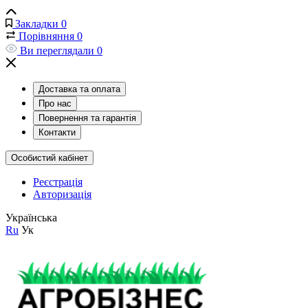
Закладки
0
Порівняння
0
Ви переглядали
0
Доставка та оплата
Про нас
Повернення та гарантія
Контакти
Особистий кабінет
Реєстрація
Авторизація
Українська
Ru
Ук