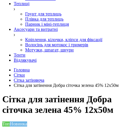
Теплиці
Грунт для теплиць
Плівка для теплиць
Парник і міні-теплиця
Аксесуари та витратні
Кріплення, кілочки, кліпси для фіксації
Волосінь для мотокос і тримерів
Мотузки, шпагат, шнури
Тенти
Відлякувачі
Головна
Сітки
Сітка затіняюча
Cітка для затінення Добра сіточка зелена 45% 12x50м
Cітка для затінення Добра
сіточка зелена 45% 12x50м
Топ
Новинка