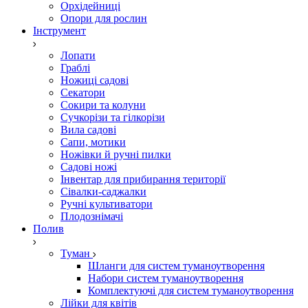
Орхідейниці
Опори для рослин
Інструмент
Лопати
Граблі
Ножиці садові
Секатори
Сокири та колуни
Сучкорізи та гілкорізи
Вила садові
Сапи, мотики
Ножівки й ручні пилки
Садові ножі
Інвентар для прибирання території
Сівалки-саджалки
Ручні культиватори
Плодознімачі
Полив
Туман
Шланги для систем туманоутворення
Набори систем туманоутворення
Комплектуючі для систем туманоутворення
Лійки для квітів