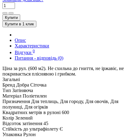
Купити
Купити в 1 клик
Опис
Характеристики
0
Відгуки
Питання - відповідь (0)
Ціна за рул. (600 м2). Не схильна до гниття, не іржавіє, не
покривається пліснявою і грибком.
Загальні
Бренд
Добра Сіточка
Тип
Затіняюча
Матеріал
Поліетилен
Призначення
Для теплиць, Для городу, Для овочів, Для
полуниці, Для огірків
Квадратних метрів в рулоні
600
Колір
Зелений
Відсоток затінення
45
Стійкість до ультрафіолету
Є
Упаковка
Рулон