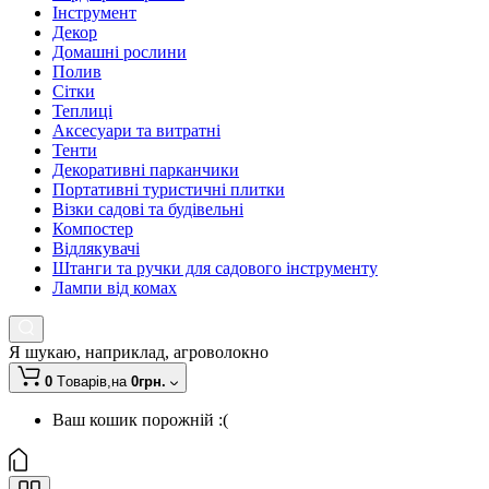
Інструмент
Декор
Домашні рослини
Полив
Сітки
Теплиці
Аксесуари та витратні
Тенти
Декоративні парканчики
Портативні туристичні плитки
Візки садові та будівельні
Компостер
Відлякувачі
Штанги та ручки для садового інструменту
Лампи від комах
Я шукаю, наприклад,
агроволокно
0
Tоварів,
на
0грн.
Ваш кошик порожній :(