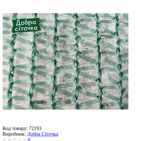
Код товару:
72193
Виробник:
Добра Сіточка
0