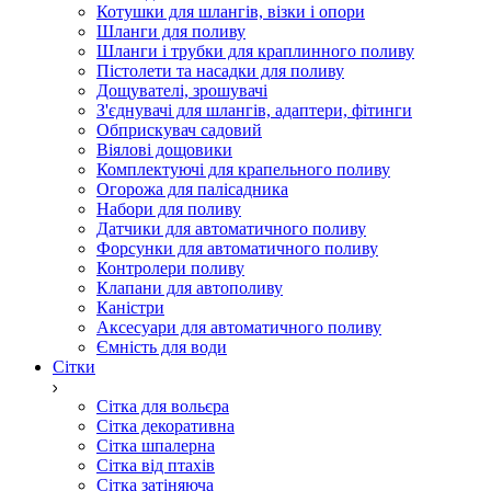
Котушки для шлангів, візки і опори
Шланги для поливу
Шланги і трубки для краплинного поливу
Пістолети та насадки для поливу
Дощувателі, зрошувачі
З'єднувачі для шлангів, адаптери, фітинги
Обприскувач садовий
Віялові дощовики
Комплектуючі для крапельного поливу
Огорожа для палісадника
Набори для поливу
Датчики для автоматичного поливу
Форсунки для автоматичного поливу
Контролери поливу
Клапани для автополиву
Каністри
Аксесуари для автоматичного поливу
Ємність для води
Сітки
Сітка для вольєра
Сітка декоративна
Сітка шпалерна
Сітка від птахів
Сітка затіняюча