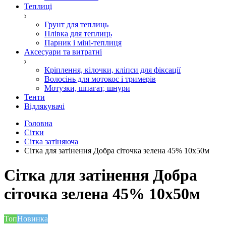
Теплиці
Грунт для теплиць
Плівка для теплиць
Парник і міні-теплиця
Аксесуари та витратні
Кріплення, кілочки, кліпси для фіксації
Волосінь для мотокос і тримерів
Мотузки, шпагат, шнури
Тенти
Відлякувачі
Головна
Сітки
Сітка затіняюча
Cітка для затінення Добра сіточка зелена 45% 10х50м
Cітка для затінення Добра
сіточка зелена 45% 10х50м
Топ
Новинка