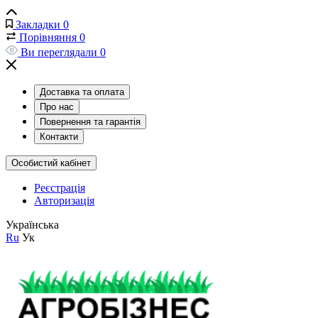
Закладки
0
Порівняння
0
Ви переглядали
0
Доставка та оплата
Про нас
Повернення та гарантія
Контакти
Особистий кабінет
Реєстрація
Авторизація
Українська
Ru
Ук