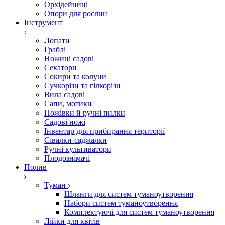
Орхідейниці
Опори для рослин
Інструмент
Лопати
Граблі
Ножиці садові
Секатори
Сокири та колуни
Сучкорізи та гілкорізи
Вила садові
Сапи, мотики
Ножівки й ручні пилки
Садові ножі
Інвентар для прибирання території
Сівалки-саджалки
Ручні культиватори
Плодознімачі
Полив
Туман
Шланги для систем туманоутворення
Набори систем туманоутворення
Комплектуючі для систем туманоутворення
Лійки для квітів