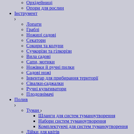
Орхідейниці
Опори для рослин
Інструмент
Лопати
Граблі
Ножиці садові
Секатори
Сокири та колуни
Сучкорізи та гілкорізи
Вила садові
Сапи, мотики
Ножівки й ручні пилки
Садові ножі
Інвентар для прибирання території
Сівалки-саджалки
Ручні культиватори
Плодознімачі
Полив
Туман
Шланги для систем туманоутворення
Набори систем туманоутворення
Комплектуючі для систем туманоутворення
Лійки для квітів