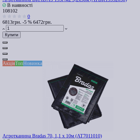
В наявності
108102
0
6813грн.
-5 %
6472грн.
Купити
Акція
Топ
Новинка
Агротканина Bradas 70, 1,1 х 10м (AT7011010)