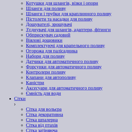
Котушки для шлангів, візки і опори
Шланги для поливу
Шланги і трубки для краплинного поливу
Пістолети та насадки для поливу
Дощувателі, зрошувачі
З'єднувачі для шлангів, адаптери, фітинги
Обприскувач садовий
Віялові дощовики
Комплектуючі для крапельного поливу
Огорожа для палісадника
Набори для поливу
Датчики для автоматичного поливу
Форсунки для автоматичного поливу
Контролери поливу
Клапани для автополиву
Каністри
Аксесуари для автоматичного поливу
Ємність для води
Сітки
Сітка для вольєра
Сітка декоративна
Сітка шпалерна
Сітка від птахів
Сітка затіняюча