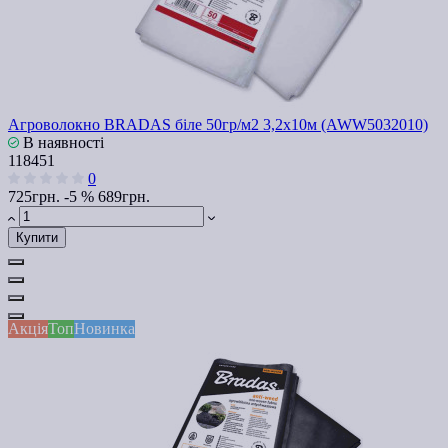
Агроволокно BRADAS біле 50гр/м2 3,2х10м (AWW5032010)
В наявності
118451
0
725грн.
-5 %
689грн.
Купити
Акція
Топ
Новинка