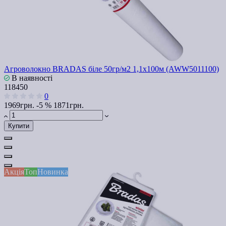
Агроволокно BRADAS біле 50гр/м2 1,1х100м (AWW5011100)
В наявності
118450
0
1969грн.
-5 %
1871грн.
Купити
Акція
Топ
Новинка