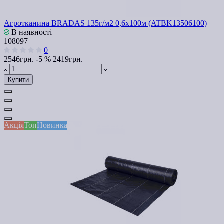
Агротканина BRADAS 135г/м2 0,6х100м (ATBK13506100)
В наявності
108097
0
2546грн.
-5 %
2419грн.
Купити
Акція
Топ
Новинка