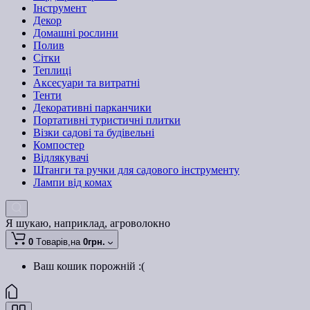
Інструмент
Декор
Домашні рослини
Полив
Сітки
Теплиці
Аксесуари та витратні
Тенти
Декоративні парканчики
Портативні туристичні плитки
Візки садові та будівельні
Компостер
Відлякувачі
Штанги та ручки для садового інструменту
Лампи від комах
Я шукаю, наприклад,
агроволокно
0
Tоварів,
на
0грн.
Ваш кошик порожній :(