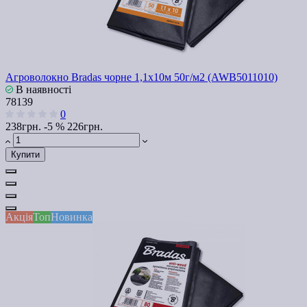
Агроволокно Bradas чорне 1,1х10м 50г/м2 (AWB5011010)
В наявності
78139
0
238грн.
-5 %
226грн.
Купити
Акція
Топ
Новинка