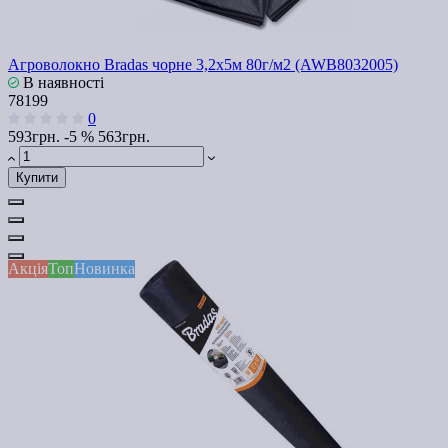
Агроволокно Bradas чорне 3,2х5м 80г/м2 (AWB8032005)
В наявності
78199
0
593грн.
-5 %
563грн.
Купити
Акція
Топ
Новинка