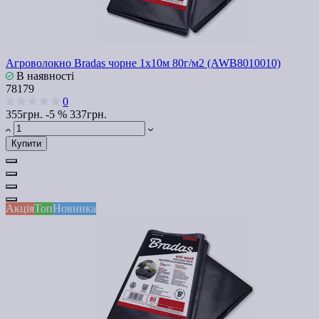
Агроволокно Bradas чорне 1х10м 80г/м2 (AWB8010010)
В наявності
78179
0
355грн.
-5 %
337грн.
Купити
Акція
Топ
Новинка