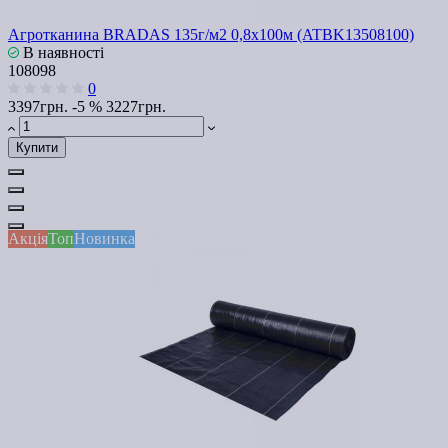
Агротканина BRADAS 135г/м2 0,8х100м (ATBK13508100)
В наявності
108098
0
3397грн.
-5 %
3227грн.
Купити
Акція
Топ
Новинка