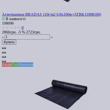
Агротканина BRADAS 110г/м2 0,8х100м (ATBK11008100)
В наявності
108096
0
2866грн.
-5 %
2723грн.
Купити
Акція
Топ
Новинка