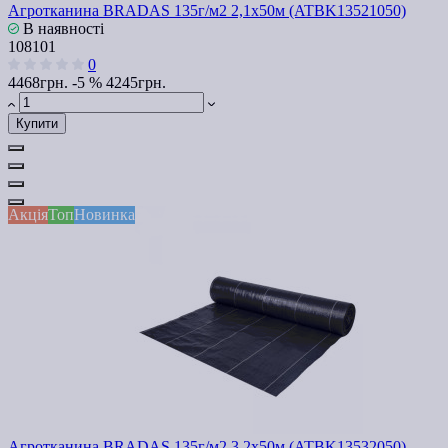
Агротканина BRADAS 135г/м2 2,1х50м (ATBK13521050)
В наявності
108101
0
4468грн.
-5 %
4245грн.
Купити
Акція
Топ
Новинка
Агротканина BRADAS 135г/м2 3,2х50м (ATBK13532050)