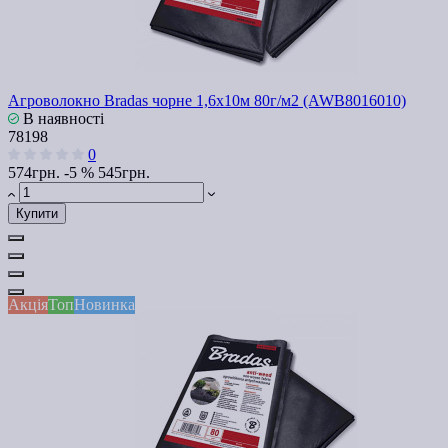
Агроволокно Bradas чорне 1,6х10м 80г/м2 (AWB8016010)
В наявності
78198
0
574грн.
-5 %
545грн.
Купити
Акція
Топ
Новинка