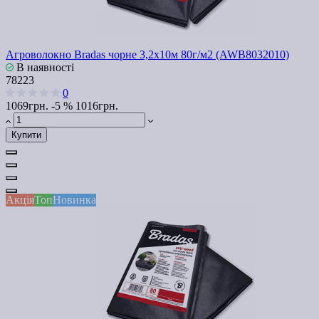
Агроволокно Bradas чорне 3,2х10м 80г/м2 (AWB8032010)
В наявності
78223
0
1069грн.
-5 %
1016грн.
Купити
Акція
Топ
Новинка