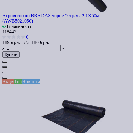
Агроволокно BRADAS чорне 50гр/м2 2,1X50м
(AWB5021050)
В наявності
118447
0
1895грн.
-5 %
1800грн.
Купити
Акція
Топ
Новинка