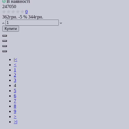
В наявності
247050
0
362грн.
-5 %
344грн.
Купити
|<
<
1
2
3
4
5
6
7
8
9
>
>|