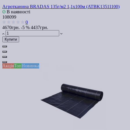
Агротканина BRADAS 135г/м2 1,1х100м (ATBK13511100)
В наявності
108099
0
4670грн.
-5 %
4437грн.
Купити
Акція
Топ
Новинка