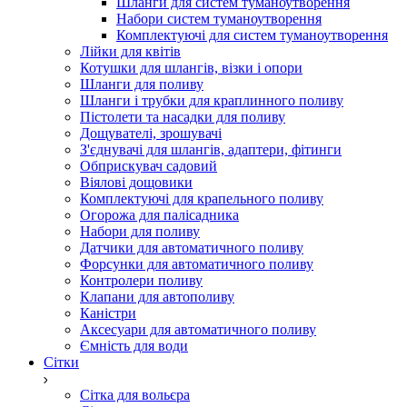
Шланги для систем туманоутворення
Набори систем туманоутворення
Комплектуючі для систем туманоутворення
Лійки для квітів
Котушки для шлангів, візки і опори
Шланги для поливу
Шланги і трубки для краплинного поливу
Пістолети та насадки для поливу
Дощувателі, зрошувачі
З'єднувачі для шлангів, адаптери, фітинги
Обприскувач садовий
Віялові дощовики
Комплектуючі для крапельного поливу
Огорожа для палісадника
Набори для поливу
Датчики для автоматичного поливу
Форсунки для автоматичного поливу
Контролери поливу
Клапани для автополиву
Каністри
Аксесуари для автоматичного поливу
Ємність для води
Сітки
Сітка для вольєра