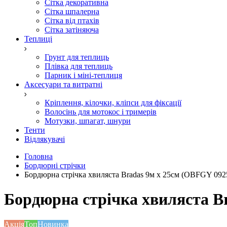
Сітка декоративна
Сітка шпалерна
Сітка від птахів
Сітка затіняюча
Теплиці
Грунт для теплиць
Плівка для теплиць
Парник і міні-теплиця
Аксесуари та витратні
Кріплення, кілочки, кліпси для фіксації
Волосінь для мотокос і тримерів
Мотузки, шпагат, шнури
Тенти
Відлякувачі
Головна
Бордюрні стрічки
Бордюрна стрічка хвиляста Bradas 9м х 25см (OBFGY 092
Бордюрна стрічка хвиляста B
Акція
Топ
Новинка