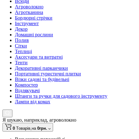
Всюди
Агроволокно
Агротканина
Бордюрні стрічки
Інструмент
Декор
Домашні рослини
Полив
Сітки
Теплиці
Аксесуари та витратні
Тенти
Декоративні парканчики
Портативні туристичні плитки
Візки садові та будівельні
Компостер
Відлякувачі
Штанги та ручки для садового інструменту
Лампи від комах
Я шукаю, наприклад,
агроволокно
0
Tоварів,
на
0грн.