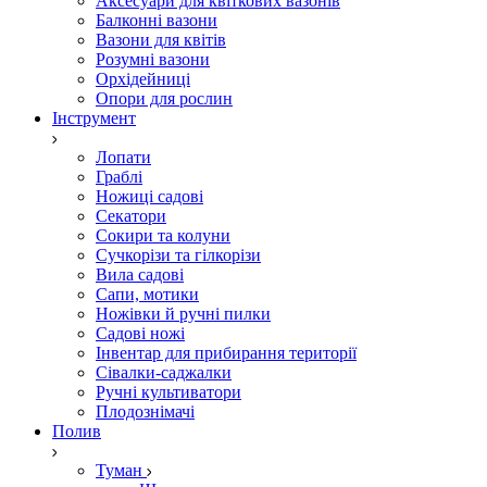
Аксесуари для квіткових вазонів
Балконні вазони
Вазони для квітів
Розумні вазони
Орхідейниці
Опори для рослин
Інструмент
Лопати
Граблі
Ножиці садові
Секатори
Сокири та колуни
Сучкорізи та гілкорізи
Вила садові
Сапи, мотики
Ножівки й ручні пилки
Садові ножі
Інвентар для прибирання території
Сівалки-саджалки
Ручні культиватори
Плодознімачі
Полив
Туман