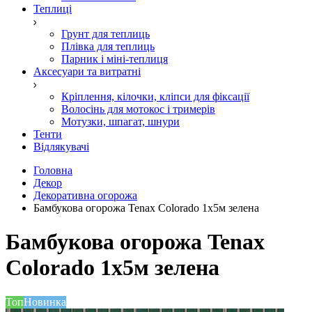
Теплиці
Грунт для теплиць
Плівка для теплиць
Парник і міні-теплиця
Аксесуари та витратні
Кріплення, кілочки, кліпси для фіксації
Волосінь для мотокос і тримерів
Мотузки, шпагат, шнури
Тенти
Відлякувачі
Головна
Декор
Декоративна огорожа
Бамбукова огорожа Tenax Colorado 1х5м зелена
Бамбукова огорожа Tenax
Colorado 1х5м зелена
Топ
Новинка