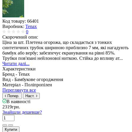
Код товару:
66401
Виробник:
Tenax
0
Скорочений опис
Ціна за шт. Плетена огорожа, що складається з тонких
синтетичних трубок шириною приблизно 7 мм, які нагадують
бамбук або вербу; забезпечує екранування на рівні 85%.
Трубки пов'язані нейлонової ниткою. Стійка до впливу ат...
Читати далі...
Характеристики
Бренд -
Tenax
Вид -
Бамбукове огородження
Матеріал -
Поліпропілен
Переглянути все
Попер.
Наст.
В наявності
2319грн.
Знайшли дешевше?
Купити