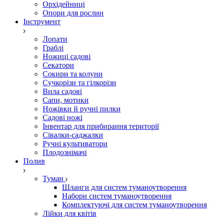
Орхідейниці
Опори для рослин
Інструмент
Лопати
Граблі
Ножиці садові
Секатори
Сокири та колуни
Сучкорізи та гілкорізи
Вила садові
Сапи, мотики
Ножівки й ручні пилки
Садові ножі
Інвентар для прибирання території
Сівалки-саджалки
Ручні культиватори
Плодознімачі
Полив
Туман
Шланги для систем туманоутворення
Набори систем туманоутворення
Комплектуючі для систем туманоутворення
Лійки для квітів