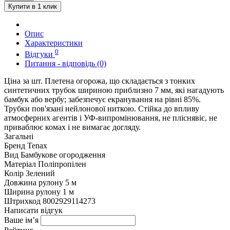
Купити в 1 клик
Опис
Характеристики
0
Відгуки
Питання - відповідь (0)
Ціна за шт. Плетена огорожа, що складається з тонких
синтетичних трубок шириною приблизно 7 мм, які нагадують
бамбук або вербу; забезпечує екранування на рівні 85%.
Трубки пов'язані нейлонової ниткою. Стійка до впливу
атмосферних агентів і УФ-випромінювання, не пліснявіє, не
приваблює комах і не вимагає догляду.
Загальні
Бренд
Tenax
Вид
Бамбукове огородження
Матеріал
Поліпропілен
Колір
Зелений
Довжина рулону
5 м
Ширина рулону
1 м
Штрихкод
8002929114273
Написати відгук
Ваше ім’я