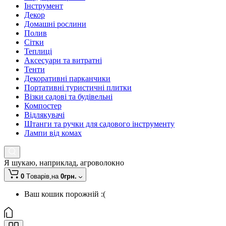
Інструмент
Декор
Домашні рослини
Полив
Сітки
Теплиці
Аксесуари та витратні
Тенти
Декоративні парканчики
Портативні туристичні плитки
Візки садові та будівельні
Компостер
Відлякувачі
Штанги та ручки для садового інструменту
Лампи від комах
Я шукаю, наприклад,
агроволокно
0
Tоварів,
на
0грн.
Ваш кошик порожній :(