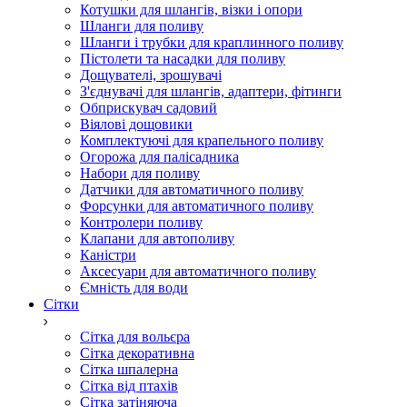
Котушки для шлангів, візки і опори
Шланги для поливу
Шланги і трубки для краплинного поливу
Пістолети та насадки для поливу
Дощувателі, зрошувачі
З'єднувачі для шлангів, адаптери, фітинги
Обприскувач садовий
Віялові дощовики
Комплектуючі для крапельного поливу
Огорожа для палісадника
Набори для поливу
Датчики для автоматичного поливу
Форсунки для автоматичного поливу
Контролери поливу
Клапани для автополиву
Каністри
Аксесуари для автоматичного поливу
Ємність для води
Сітки
Сітка для вольєра
Сітка декоративна
Сітка шпалерна
Сітка від птахів
Сітка затіняюча