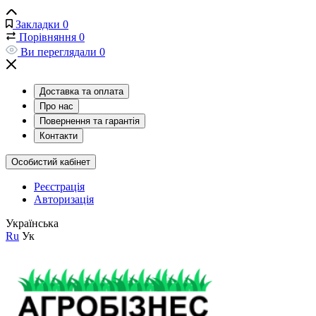
Закладки
0
Порівняння
0
Ви переглядали
0
Доставка та оплата
Про нас
Повернення та гарантія
Контакти
Особистий кабінет
Реєстрація
Авторизація
Українська
Ru
Ук