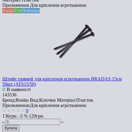
Призначення
Для кріплення агротканини
Акція
Топ
Новинка
Штифт прямий для кріплення агротканини BRADAS 15см
50шт (ATS15/50)
В наявності
143536
Бренд:
Bradas
Вид:
Кілочки
Матеріал:
Пластик
Призначення:
Для кріплення агротканини
0
136грн.
-5 %
129грн.
Купити