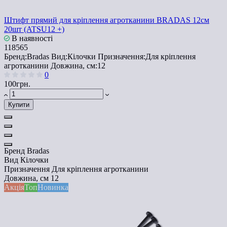
Штифт прямий для кріплення агротканини BRADAS 12см
20шт (ATSU12 +)
В наявності
118565
Бренд:
Bradas
Вид:
Кілочки
Призначення:
Для кріплення
агротканини
Довжина, см:
12
0
100грн.
Купити
Бренд
Bradas
Вид
Кілочки
Призначення
Для кріплення агротканини
Довжина, см
12
Акція
Топ
Новинка