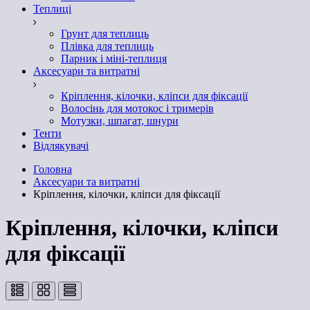
Теплиці
Грунт для теплиць
Плівка для теплиць
Парник і міні-теплиця
Аксесуари та витратні
Кріплення, кілочки, кліпси для фіксації
Волосінь для мотокос і тримерів
Мотузки, шпагат, шнури
Тенти
Відлякувачі
Головна
Аксесуари та витратні
Кріплення, кілочки, кліпси для фіксації
Кріплення, кілочки, кліпси
для фіксації