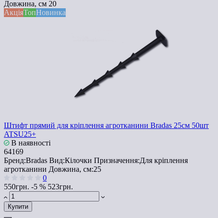
Довжина, см
20
Акція
Топ
Новинка
Штифт прямий для кріплення агротканини Bradas 25см 50шт
ATSU25+
В наявності
64169
Бренд:
Bradas
Вид:
Кілочки
Призначення:
Для кріплення
агротканини
Довжина, см:
25
0
550грн.
-5 %
523грн.
Купити