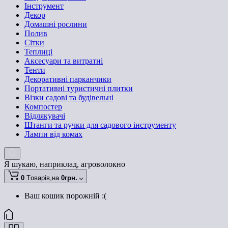
Інструмент
Декор
Домашні рослини
Полив
Сітки
Теплиці
Аксесуари та витратні
Тенти
Декоративні парканчики
Портативні туристичні плитки
Візки садові та будівельні
Компостер
Відлякувачі
Штанги та ручки для садового інструменту
Лампи від комах
Я шукаю, наприклад,
агроволокно
0
Tоварів,
на
0грн.
Ваш кошик порожній :(