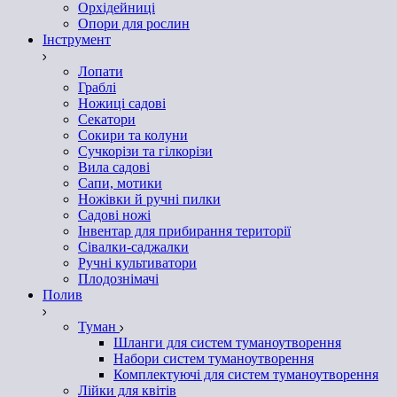
Орхідейниці
Опори для рослин
Інструмент
Лопати
Граблі
Ножиці садові
Секатори
Сокири та колуни
Сучкорізи та гілкорізи
Вила садові
Сапи, мотики
Ножівки й ручні пилки
Садові ножі
Інвентар для прибирання території
Сівалки-саджалки
Ручні культиватори
Плодознімачі
Полив
Туман
Шланги для систем туманоутворення
Набори систем туманоутворення
Комплектуючі для систем туманоутворення
Лійки для квітів