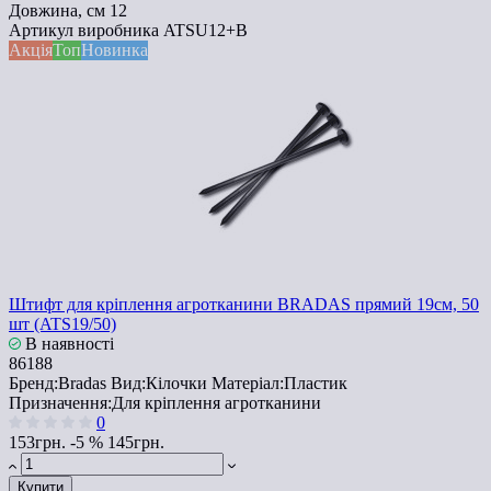
Довжина, см
12
Артикул виробника
ATSU12+B
Акція
Топ
Новинка
Штифт для кріплення агротканини BRADAS прямий 19см, 50
шт (ATS19/50)
В наявності
86188
Бренд:
Bradas
Вид:
Кілочки
Матеріал:
Пластик
Призначення:
Для кріплення агротканини
0
153грн.
-5 %
145грн.
Купити