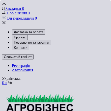
Закладки
0
Порівняння
0
Ви переглядали
0
Доставка та оплата
Про нас
Повернення та гарантія
Контакти
Особистий кабінет
Реєстрація
Авторизація
Українська
Ru
Ук