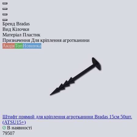
Бренд
Bradas
Вид
Кілочки
Матеріал
Пластик
Призначення
Для кріплення агротканини
Акція
Топ
Новинка
Штифт прямий для кріплення агротканини Bradas 15см 50шт.
(ATSU15+)
В наявності
79507