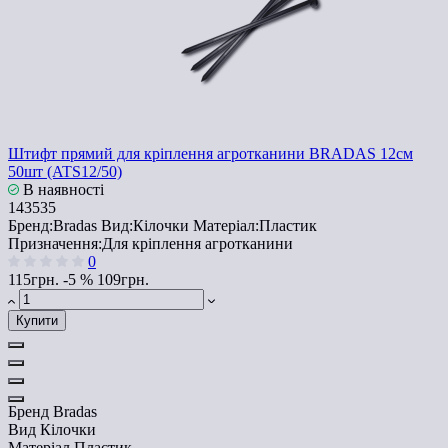
Штифт прямий для кріплення агротканини BRADAS 12см
50шт (ATS12/50)
В наявності
143535
Бренд:
Bradas
Вид:
Кілочки
Матеріал:
Пластик
Призначення:
Для кріплення агротканини
0
115грн.
-5 %
109грн.
Купити
Бренд
Bradas
Вид
Кілочки
Матеріал
Пластик