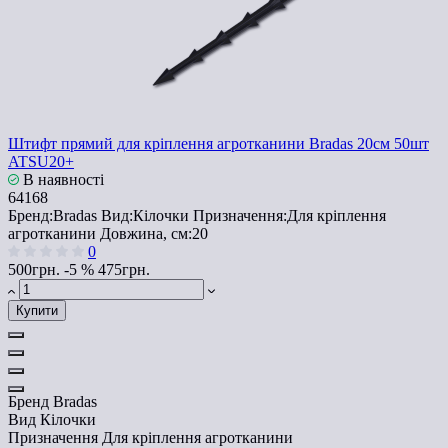
Штифт прямий для кріплення агротканини Bradas 20см 50шт
ATSU20+
В наявності
64168
Бренд:
Bradas
Вид:
Кілочки
Призначення:
Для кріплення
агротканини
Довжина, см:
20
0
500грн.
-5 %
475грн.
Купити
Бренд
Bradas
Вид
Кілочки
Призначення
Для кріплення агротканини