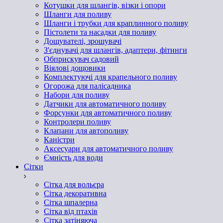
Котушки для шлангів, візки і опори
Шланги для поливу
Шланги і трубки для краплинного поливу
Пістолети та насадки для поливу
Дощувателі, зрошувачі
З'єднувачі для шлангів, адаптери, фітинги
Обприскувач садовий
Віялові дощовики
Комплектуючі для крапельного поливу
Огорожа для палісадника
Набори для поливу
Датчики для автоматичного поливу
Форсунки для автоматичного поливу
Контролери поливу
Клапани для автополиву
Каністри
Аксесуари для автоматичного поливу
Ємність для води
Сітки
Сітка для вольєра
Сітка декоративна
Сітка шпалерна
Сітка від птахів
Сітка затіняюча