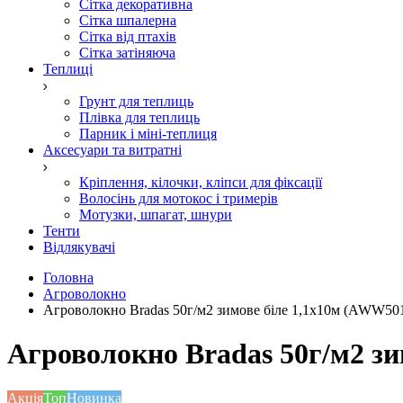
Сітка декоративна
Сітка шпалерна
Сітка від птахів
Сітка затіняюча
Теплиці
Грунт для теплиць
Плівка для теплиць
Парник і міні-теплиця
Аксесуари та витратні
Кріплення, кілочки, кліпси для фіксації
Волосінь для мотокос і тримерів
Мотузки, шпагат, шнури
Тенти
Відлякувачі
Головна
Агроволокно
Агроволокно Bradas 50г/м2 зимове біле 1,1x10м (AWW50
Агроволокно Bradas 50г/м2 зи
Акція
Топ
Новинка