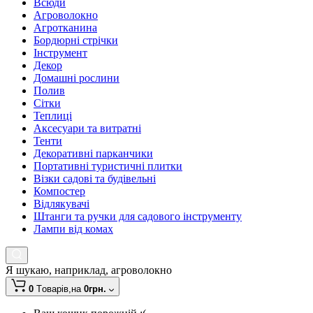
Всюди
Агроволокно
Агротканина
Бордюрні стрічки
Інструмент
Декор
Домашні рослини
Полив
Сітки
Теплиці
Аксесуари та витратні
Тенти
Декоративні парканчики
Портативні туристичні плитки
Візки садові та будівельні
Компостер
Відлякувачі
Штанги та ручки для садового інструменту
Лампи від комах
Я шукаю, наприклад,
агроволокно
0
Tоварів,
на
0грн.