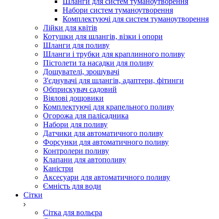
Шланги для систем туманоутворення
Набори систем туманоутворення
Комплектуючі для систем туманоутворення
Лійки для квітів
Котушки для шлангів, візки і опори
Шланги для поливу
Шланги і трубки для краплинного поливу
Пістолети та насадки для поливу
Дощувателі, зрошувачі
З'єднувачі для шлангів, адаптери, фітинги
Обприскувач садовий
Віялові дощовики
Комплектуючі для крапельного поливу
Огорожа для палісадника
Набори для поливу
Датчики для автоматичного поливу
Форсунки для автоматичного поливу
Контролери поливу
Клапани для автополиву
Каністри
Аксесуари для автоматичного поливу
Ємність для води
Сітки
Сітка для вольєра