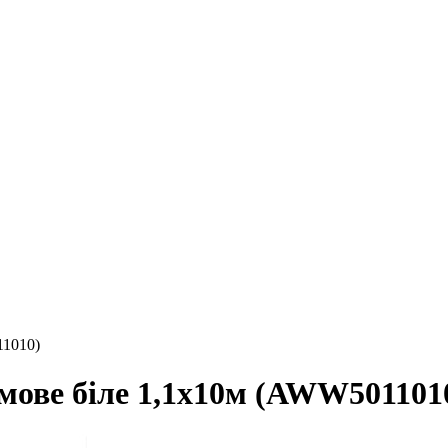
11010)
мове біле 1,1x10м (AWW501101