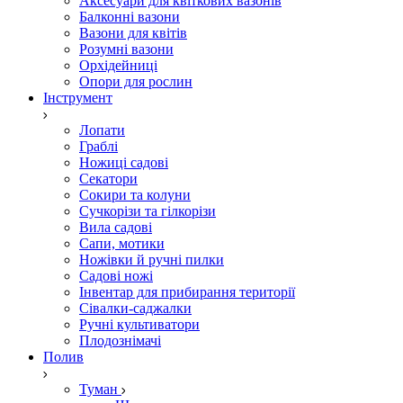
Аксесуари для квіткових вазонів
Балконні вазони
Вазони для квітів
Розумні вазони
Орхідейниці
Опори для рослин
Інструмент
Лопати
Граблі
Ножиці садові
Секатори
Сокири та колуни
Сучкорізи та гілкорізи
Вила садові
Сапи, мотики
Ножівки й ручні пилки
Садові ножі
Інвентар для прибирання території
Сівалки-саджалки
Ручні культиватори
Плодознімачі
Полив
Туман