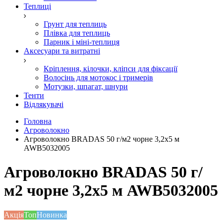
Теплиці
Грунт для теплиць
Плівка для теплиць
Парник і міні-теплиця
Аксесуари та витратні
Кріплення, кілочки, кліпси для фіксації
Волосінь для мотокос і тримерів
Мотузки, шпагат, шнури
Тенти
Відлякувачі
Головна
Агроволокно
Агроволокно BRADAS 50 г/м2 чорне 3,2x5 м
AWB5032005
Агроволокно BRADAS 50 г/
м2 чорне 3,2x5 м AWB5032005
Акція
Топ
Новинка