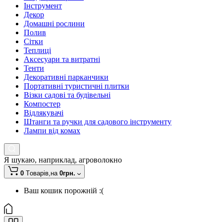
Інструмент
Декор
Домашні рослини
Полив
Сітки
Теплиці
Аксесуари та витратні
Тенти
Декоративні парканчики
Портативні туристичні плитки
Візки садові та будівельні
Компостер
Відлякувачі
Штанги та ручки для садового інструменту
Лампи від комах
Я шукаю, наприклад,
агроволокно
0
Tоварів,
на
0грн.
Ваш кошик порожній :(