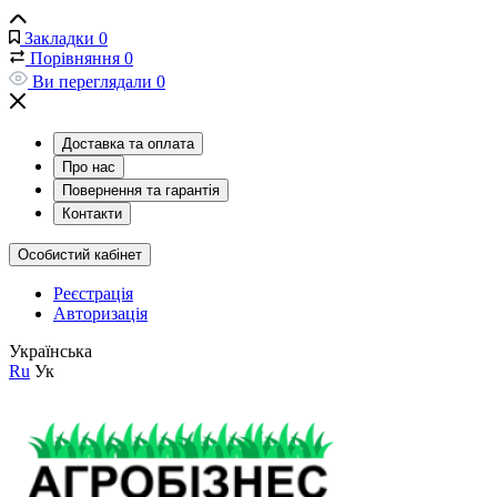
Закладки
0
Порівняння
0
Ви переглядали
0
Доставка та оплата
Про нас
Повернення та гарантія
Контакти
Особистий кабінет
Реєстрація
Авторизація
Українська
Ru
Ук