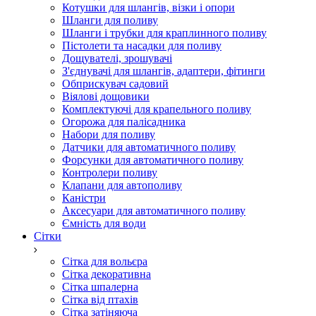
Котушки для шлангів, візки і опори
Шланги для поливу
Шланги і трубки для краплинного поливу
Пістолети та насадки для поливу
Дощувателі, зрошувачі
З'єднувачі для шлангів, адаптери, фітинги
Обприскувач садовий
Віялові дощовики
Комплектуючі для крапельного поливу
Огорожа для палісадника
Набори для поливу
Датчики для автоматичного поливу
Форсунки для автоматичного поливу
Контролери поливу
Клапани для автополиву
Каністри
Аксесуари для автоматичного поливу
Ємність для води
Сітки
Сітка для вольєра
Сітка декоративна
Сітка шпалерна
Сітка від птахів
Сітка затіняюча