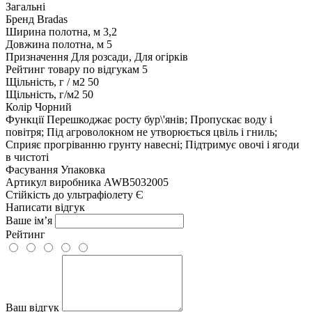
Загальні
Бренд
Bradas
Ширина полотна, м
3,2
Довжина полотна, м
5
Призначення
Для розсади, Для огірків
Рейтинг товару по відгукам
5
Щільність, г / м2
50
Щільність, г/м2
50
Колір
Чорний
Функції
Перешкоджає росту бур\'янів; Пропускає воду і
повітря; Під агроволокном не утворюється цвіль і гниль;
Сприяє прогріванню грунту навесні; Підтримує овочі і ягоди
в чистоті
Фасування
Упаковка
Артикул виробника
AWB5032005
Стійкість до ультрафіолету
Є
Написати відгук
Ваше ім’я
Рейтинг
Ваш відгук