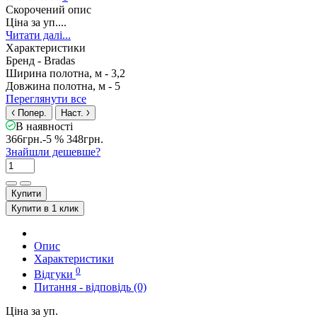
Скорочений опис
Ціна за уп....
Читати далі...
Характеристики
Бренд -
Bradas
Ширина полотна, м -
3,2
Довжина полотна, м -
5
Переглянути все
Попер.
Наст.
В наявності
366грн.
-5 %
348грн.
Знайшли дешевше?
Купити
Купити в 1 клик
Опис
Характеристики
0
Відгуки
Питання - відповідь (0)
Ціна за уп.