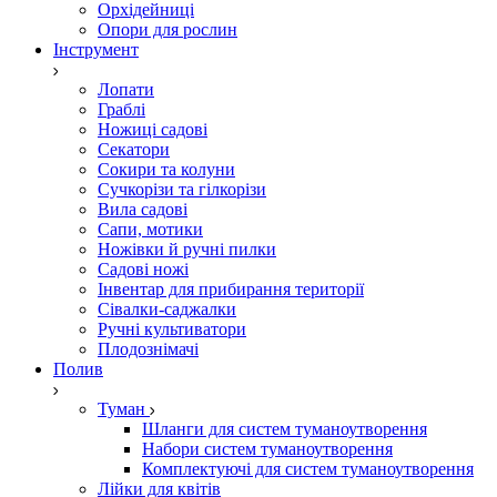
Орхідейниці
Опори для рослин
Інструмент
Лопати
Граблі
Ножиці садові
Секатори
Сокири та колуни
Сучкорізи та гілкорізи
Вила садові
Сапи, мотики
Ножівки й ручні пилки
Садові ножі
Інвентар для прибирання території
Сівалки-саджалки
Ручні культиватори
Плодознімачі
Полив
Туман
Шланги для систем туманоутворення
Набори систем туманоутворення
Комплектуючі для систем туманоутворення
Лійки для квітів