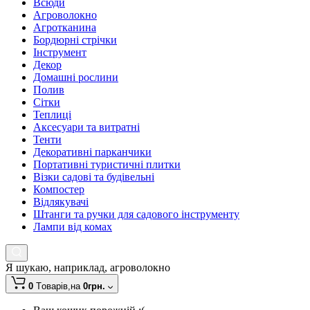
Всюди
Агроволокно
Агротканина
Бордюрні стрічки
Інструмент
Декор
Домашні рослини
Полив
Сітки
Теплиці
Аксесуари та витратні
Тенти
Декоративні парканчики
Портативні туристичні плитки
Візки садові та будівельні
Компостер
Відлякувачі
Штанги та ручки для садового інструменту
Лампи від комах
Я шукаю, наприклад,
агроволокно
0
Tоварів,
на
0грн.