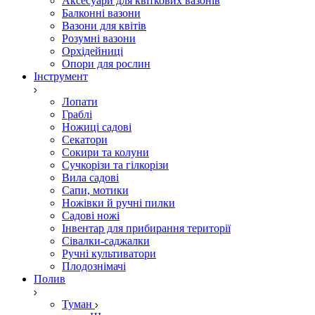
Аксесуари для квіткових вазонів
Балконні вазони
Вазони для квітів
Розумні вазони
Орхідейниці
Опори для рослин
Інструмент
Лопати
Граблі
Ножиці садові
Секатори
Сокири та колуни
Сучкорізи та гілкорізи
Вила садові
Сапи, мотики
Ножівки й ручні пилки
Садові ножі
Інвентар для прибирання території
Сівалки-саджалки
Ручні культиватори
Плодознімачі
Полив
Туман