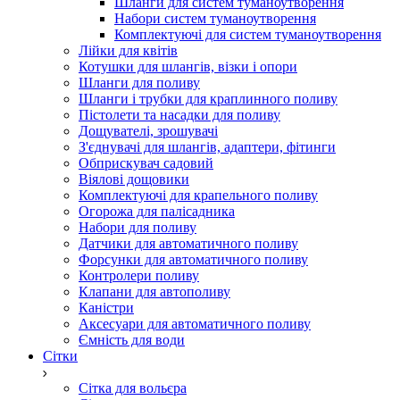
Шланги для систем туманоутворення
Набори систем туманоутворення
Комплектуючі для систем туманоутворення
Лійки для квітів
Котушки для шлангів, візки і опори
Шланги для поливу
Шланги і трубки для краплинного поливу
Пістолети та насадки для поливу
Дощувателі, зрошувачі
З'єднувачі для шлангів, адаптери, фітинги
Обприскувач садовий
Віялові дощовики
Комплектуючі для крапельного поливу
Огорожа для палісадника
Набори для поливу
Датчики для автоматичного поливу
Форсунки для автоматичного поливу
Контролери поливу
Клапани для автополиву
Каністри
Аксесуари для автоматичного поливу
Ємність для води
Сітки
Сітка для вольєра