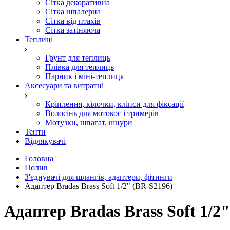
Сітка декоративна
Сітка шпалерна
Сітка від птахів
Сітка затіняюча
Теплиці
Грунт для теплиць
Плівка для теплиць
Парник і міні-теплиця
Аксесуари та витратні
Кріплення, кілочки, кліпси для фіксації
Волосінь для мотокос і тримерів
Мотузки, шпагат, шнури
Тенти
Відлякувачі
Головна
Полив
З'єднувачі для шлангів, адаптери, фітинги
Адаптер Bradas Brass Soft 1/2" (BR-S2196)
Адаптер Bradas Brass Soft 1/2