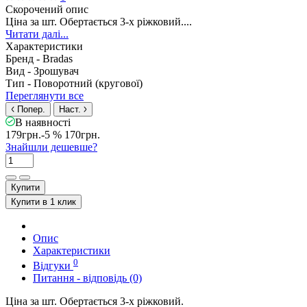
Скорочений опис
Ціна за шт. Обертається 3-х ріжковий....
Читати далі...
Характеристики
Бренд -
Bradas
Вид -
Зрошувач
Тип -
Поворотний (кругової)
Переглянути все
Попер.
Наст.
В наявності
179грн.
-5 %
170грн.
Знайшли дешевше?
Купити
Купити в 1 клик
Опис
Характеристики
0
Відгуки
Питання - відповідь (0)
Ціна за шт. Обертається 3-х ріжковий.