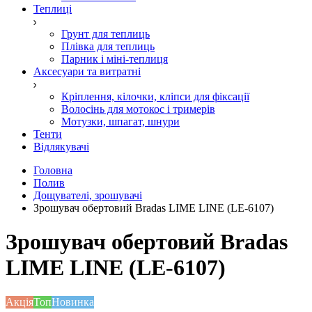
Теплиці
Грунт для теплиць
Плівка для теплиць
Парник і міні-теплиця
Аксесуари та витратні
Кріплення, кілочки, кліпси для фіксації
Волосінь для мотокос і тримерів
Мотузки, шпагат, шнури
Тенти
Відлякувачі
Головна
Полив
Дощувателі, зрошувачі
Зрошувач обертовий Bradas LIME LINE (LE-6107)
Зрошувач обертовий Bradas
LIME LINE (LE-6107)
Акція
Топ
Новинка