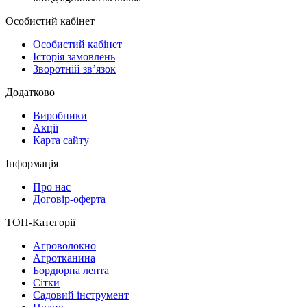
Особистий кабінет
Особистий кабінет
Історія замовлень
Зворотній зв’язок
Додатково
Виробники
Акції
Карта сайту
Інформація
Про нас
Договір-оферта
ТОП-Категорії
Агроволокно
Агротканина
Бордюрна лента
Сітки
Садовий інструмент