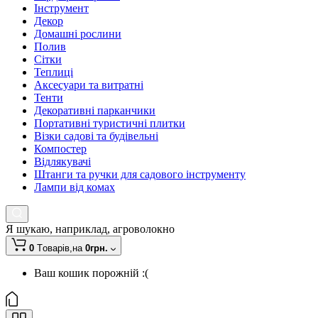
Інструмент
Декор
Домашні рослини
Полив
Сітки
Теплиці
Аксесуари та витратні
Тенти
Декоративні парканчики
Портативні туристичні плитки
Візки садові та будівельні
Компостер
Відлякувачі
Штанги та ручки для садового інструменту
Лампи від комах
Я шукаю, наприклад,
агроволокно
0
Tоварів,
на
0грн.
Ваш кошик порожній :(