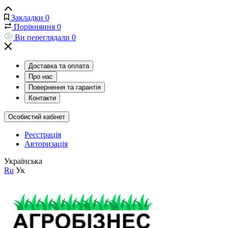
Закладки
0
Порівняння
0
Ви переглядали
0
Доставка та оплата
Про нас
Повернення та гарантія
Контакти
Особистий кабінет
Реєстрація
Авторизація
Українська
Ru
Ук