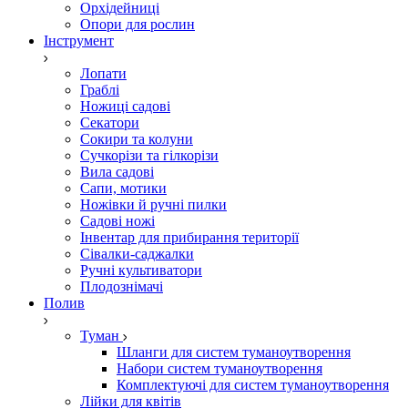
Орхідейниці
Опори для рослин
Інструмент
Лопати
Граблі
Ножиці садові
Секатори
Сокири та колуни
Сучкорізи та гілкорізи
Вила садові
Сапи, мотики
Ножівки й ручні пилки
Садові ножі
Інвентар для прибирання території
Сівалки-саджалки
Ручні культиватори
Плодознімачі
Полив
Туман
Шланги для систем туманоутворення
Набори систем туманоутворення
Комплектуючі для систем туманоутворення
Лійки для квітів