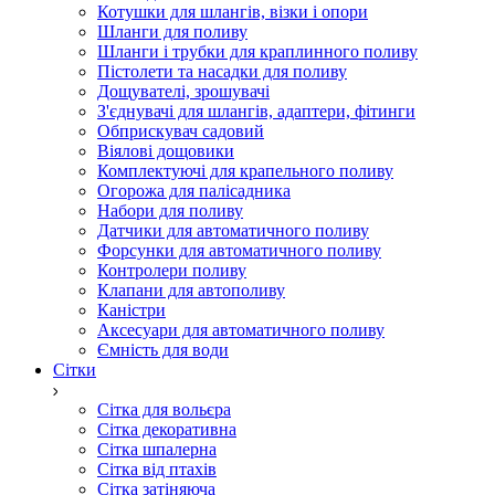
Котушки для шлангів, візки і опори
Шланги для поливу
Шланги і трубки для краплинного поливу
Пістолети та насадки для поливу
Дощувателі, зрошувачі
З'єднувачі для шлангів, адаптери, фітинги
Обприскувач садовий
Віялові дощовики
Комплектуючі для крапельного поливу
Огорожа для палісадника
Набори для поливу
Датчики для автоматичного поливу
Форсунки для автоматичного поливу
Контролери поливу
Клапани для автополиву
Каністри
Аксесуари для автоматичного поливу
Ємність для води
Сітки
Сітка для вольєра
Сітка декоративна
Сітка шпалерна
Сітка від птахів
Сітка затіняюча