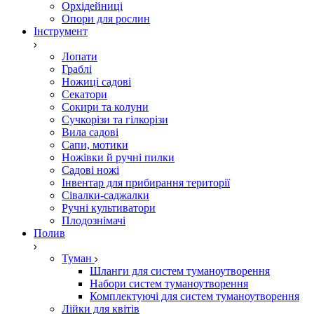
Орхідейниці
Опори для рослин
Інструмент
Лопати
Граблі
Ножиці садові
Секатори
Сокири та колуни
Сучкорізи та гілкорізи
Вила садові
Сапи, мотики
Ножівки й ручні пилки
Садові ножі
Інвентар для прибирання території
Сівалки-саджалки
Ручні культиватори
Плодознімачі
Полив
Туман
Шланги для систем туманоутворення
Набори систем туманоутворення
Комплектуючі для систем туманоутворення
Лійки для квітів