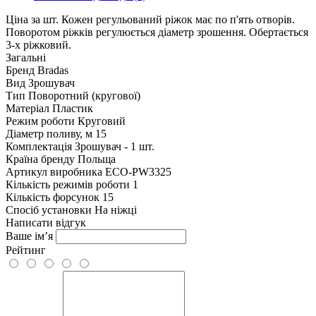
Ціна за шт. Кожен регульований ріжок має по п'ять отворів.
Поворотом ріжків регулюється діаметр зрошення. Обертається
3-х ріжковий.
Загальні
Бренд
Bradas
Вид
Зрошувач
Тип
Поворотний (кругової)
Матеріал
Пластик
Режим роботи
Круговий
Діаметр поливу, м
15
Комплектація
Зрошувач - 1 шт.
Країна бренду
Польща
Артикул виробника
ECO-PW3325
Кількість режимів роботи
1
Кількість форсунок
15
Спосіб установки
На ніжці
Написати відгук
Ваше ім’я
Рейтинг