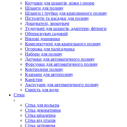
Котушки для шлангів, візки і опори
Шланги для поливу
Шланги і трубки для краплинного поливу
Пістолети та насадки для поливу
Дощувателі, зрошувачі
З'єднувачі для шлангів, адаптери, фітинги
Обприскувач садовий
Віялові дощовики
Комплектуючі для крапельного поливу
Огорожа для палісадника
Набори для поливу
Датчики для автоматичного поливу
Форсунки для автоматичного поливу
Контролери поливу
Клапани для автополиву
Каністри
Аксесуари для автоматичного поливу
Ємність для води
Сітки
Сітка для вольєра
Сітка декоративна
Сітка шпалерна
Сітка від птахів
Сітка затіняюча