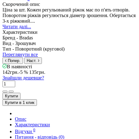
Скорочений опис
Ціна за шт. Кожен регульований ріжок має по п'ять отворів.
Поворотом ріжків регулюється діаметр зрошення. Обертається
3-х ріжковий....
Читати далі...
Характеристики
Бренд -
Bradas
Вид -
Зрошувач
Тип -
Поворотний (кругової)
Переглянути все
Попер.
Наст.
В наявності
142грн.
-5 %
135грн.
Знайшли дешевше?
Купити
Купити в 1 клик
Опис
Характеристики
0
Відгуки
Питання - відповідь (0)