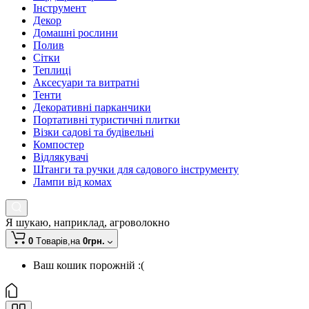
Інструмент
Декор
Домашні рослини
Полив
Сітки
Теплиці
Аксесуари та витратні
Тенти
Декоративні парканчики
Портативні туристичні плитки
Візки садові та будівельні
Компостер
Відлякувачі
Штанги та ручки для садового інструменту
Лампи від комах
Я шукаю, наприклад,
агроволокно
0
Tоварів,
на
0грн.
Ваш кошик порожній :(