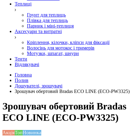
Теплиці
Грунт для теплиць
Плівка для теплиць
Парник і міні-теплиця
Аксесуари та витратні
Кріплення, кілочки, кліпси для фіксації
Волосінь для мотокос і тримерів
Мотузки, шпагат, шнури
Тенти
Відлякувачі
Головна
Полив
Дощувателі, зрошувачі
Зрошувач обертовий Bradas ECO LINE (ECO-PW3325)
Зрошувач обертовий Bradas
ECO LINE (ECO-PW3325)
Акція
Топ
Новинка