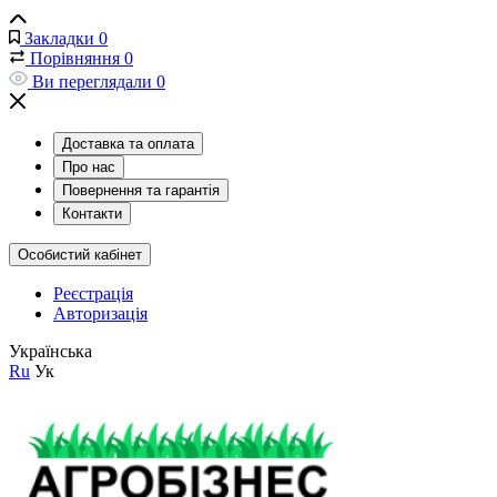
Закладки
0
Порівняння
0
Ви переглядали
0
Доставка та оплата
Про нас
Повернення та гарантія
Контакти
Особистий кабінет
Реєстрація
Авторизація
Українська
Ru
Ук