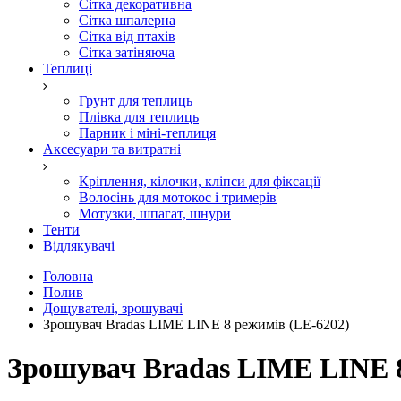
Сітка декоративна
Сітка шпалерна
Сітка від птахів
Сітка затіняюча
Теплиці
Грунт для теплиць
Плівка для теплиць
Парник і міні-теплиця
Аксесуари та витратні
Кріплення, кілочки, кліпси для фіксації
Волосінь для мотокос і тримерів
Мотузки, шпагат, шнури
Тенти
Відлякувачі
Головна
Полив
Дощувателі, зрошувачі
Зрошувач Bradas LIME LINE 8 режимів (LE-6202)
Зрошувач Bradas LIME LINE 8