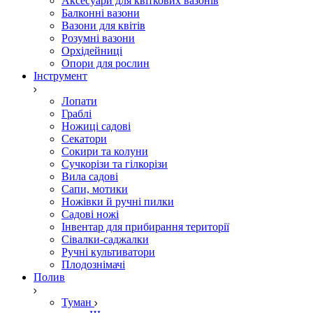
Аксесуари для квіткових вазонів
Балконні вазони
Вазони для квітів
Розумні вазони
Орхідейниці
Опори для рослин
Інструмент
Лопати
Граблі
Ножиці садові
Секатори
Сокири та колуни
Сучкорізи та гілкорізи
Вила садові
Сапи, мотики
Ножівки й ручні пилки
Садові ножі
Інвентар для прибирання території
Сівалки-саджалки
Ручні культиватори
Плодознімачі
Полив
Туман