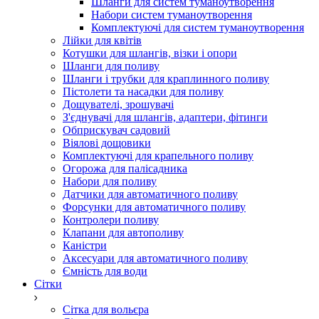
Шланги для систем туманоутворення
Набори систем туманоутворення
Комплектуючі для систем туманоутворення
Лійки для квітів
Котушки для шлангів, візки і опори
Шланги для поливу
Шланги і трубки для краплинного поливу
Пістолети та насадки для поливу
Дощувателі, зрошувачі
З'єднувачі для шлангів, адаптери, фітинги
Обприскувач садовий
Віялові дощовики
Комплектуючі для крапельного поливу
Огорожа для палісадника
Набори для поливу
Датчики для автоматичного поливу
Форсунки для автоматичного поливу
Контролери поливу
Клапани для автополиву
Каністри
Аксесуари для автоматичного поливу
Ємність для води
Сітки
Сітка для вольєра