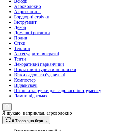
Всюди
Агроволокно
Агротканина
Бордюрні стрічки
Інструмент
Декор
Домашні рослини
Полив
Сітки
Теплиці
Аксесуари та витратні
Тенти
Декоративні парканчики
Портативні туристичні плитки
Візки садові та будівельні
Компостер
Відлякувачі
Штанги та ручки для садового інструменту
Лампи від комах
Я шукаю, наприклад,
агроволокно
0
Tоварів,
на
0грн.